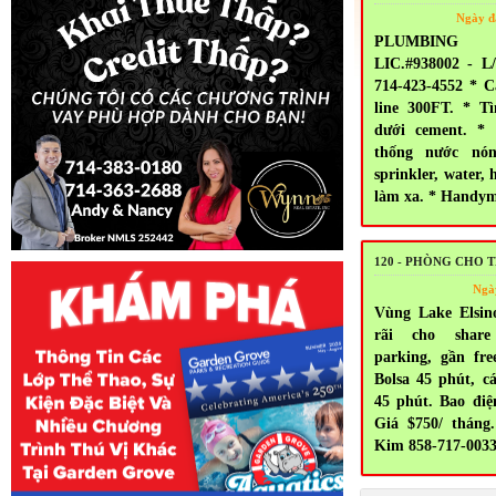
Ngày đ
PLUMBING 
LIC.#938002 - 
714-423-4552 * 
line 300FT. * T
dưới cement. *
thống nước nón
sprinkler, water, 
làm xa. * Handy
120 - PHÒNG CHO 
Ngà
Vùng Lake Elsin
rãi cho share
parking, gần fr
Bolsa 45 phút, c
45 phút. Bao điện
Giá $750/ tháng.
Kim 858-717-003