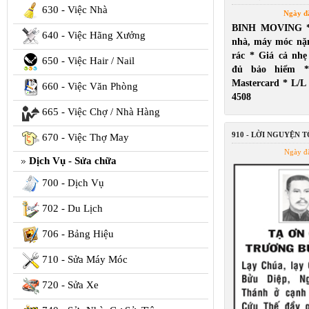
630 - Việc Nhà
Ngày đ
BINH MOVING *
640 - Việc Hãng Xưởng
nhà, máy móc nặ
rác * Giá cả nh
650 - Việc Hair / Nail
đủ bảo hiểm *
Mastercard * L/L
660 - Việc Văn Phòng
4508
665 - Việc Chợ / Nhà Hàng
910 - LỜI NGUYỆN 
670 - Việc Thợ May
Ngày đ
Dịch Vụ - Sửa chữa
700 - Dịch Vụ
702 - Du Lịch
706 - Bảng Hiệu
710 - Sửa Máy Móc
720 - Sửa Xe