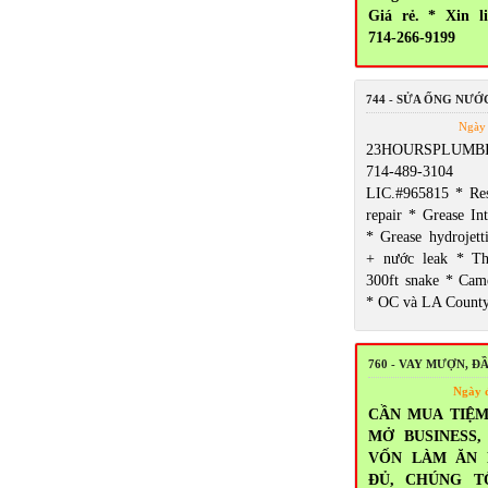
Giá rẻ. * Xin l
714-266-9199
744 - SỬA ỐNG NƯỚ
Ngày 
23HOURSPLUMBI
714-489-3104 5
LIC.#965815 * Res
repair * Grease Int
* Grease hydrojett
+ nước leak * T
300ft snake * Came
* OC và LA Count
760 - VAY MƯỢN, Đ
Ngày 
CẦN MUA TIỆM
MỞ BUSINESS
VỐN LÀM ĂN
ĐỦ, CHÚNG T