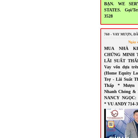
BẠN. WE SER
STATES. Gọi/Tex
3528
760 - VAY MƯỢN, Đ
Ngày 
MUA NHÀ K
CHỨNG MINH 
LÃI SUẤT THẤ
Vay vốn dựa trê
(Home Equity Lo
Trợ - Lãi Suất T
Thấp * Mượn 
Nhanh Chóng & 
NANCY NGỌC: 7
* VU ANDY 714-3