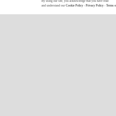
By using our site, you acknowledge that you have read
and understand our
Cookie Policy
-
Privacy Policy
-
Terms o