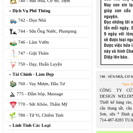
740 - Sửa Nhà, Cơ Sở, Tiệm
Dịch Vụ Phổ Thông
742 - Dọn Nhà
744 - Sửa Ống Nước, Plumping
746 - Làm Vườn
747 - Giặt Thảm
750 - Dạy, Huấn Luyện
Tài Chính - Làm Đẹp
740 - SỬA NHÀ, CƠ S
760 - Vay Mượn, Đầu Tư
Ngày đ
CÔNG TY CỬ
775 - Đấm bóp, Massage
DESIGN WELDIN
Thiết kế hàng rào,
770 - Sức Khỏe, Thẩm Mỹ
cầu thang sắt, cầu
Sơn, sửa * Định 
780 - Tử Vi, Chiêm Tinh
714-487-8283 TU
Linh Tinh Các Loại