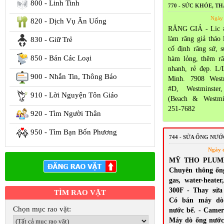
800 - Linh Tinh
770 - SỨC KHỎE, T
Ngày 
820 - Dịch Vụ Ăn Uống
RĂNG GIẢ - Lic 
làm răng giả tháo 
830 - Giữ Trẻ
cố định răng sứ, 
850 - Bán Các Loại
hàm lỏng, thêm ră
nhanh, rẻ đẹp. L/
900 - Nhắn Tin, Thông Báo
Minh. 7908 Westm
#D, Westminste
910 - Lời Nguyện Tôn Giáo
(Beach & Westmi
251-7682
920 - Tìm Người Thân
950 - Tìm Bạn Bốn Phương
744 - SỬA ỐNG NƯ
Ngày 
MỸ THO PLUMBI
Chuyên thông ốn
gas, water-heate
300F - Thay sửa s
TÌM RAO VẶT
Có bán máy dò 
Chọn mục rao vặt:
nước bể. - Camera
Máy dò ống nước