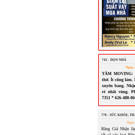
742 - DỌN NHÀ
Ngày 
TÂM MOVING: N
thứ. Ít cũng làm.
xuyên bang. Nhậ
rẻ nhất vùng. P
7351 * 626-488-0
770 - SỨC KHỎE, T
Ngày 
Răng Giả Nhận là
tất cả các loại Răn