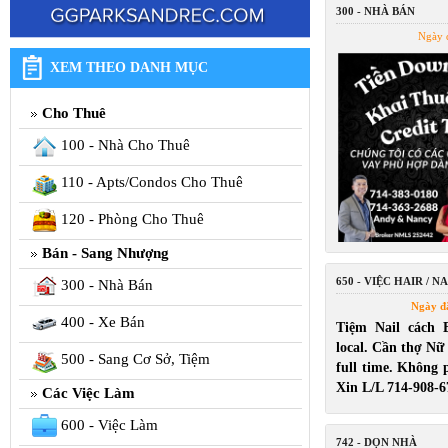
300 - NHÀ BÁN
Ngày 
XEM THEO DANH MỤC
Cho Thuê
100 - Nhà Cho Thuê
110 - Apts/Condos Cho Thuê
120 - Phòng Cho Thuê
Bán - Sang Nhượng
650 - VIỆC HAIR / NA
300 - Nhà Bán
Ngày đ
400 - Xe Bán
Tiệm Nail cách 
local. Cần thợ Nữ
500 - Sang Cơ Sở, Tiệm
full time. Không p
Xin L/L 714-908-6
Các Việc Làm
600 - Việc Làm
742 - DỌN NHÀ