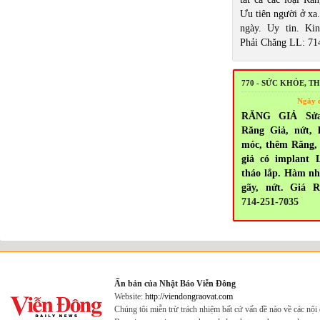
Ưu tiên người ở xa.
ngày. Uy tin. Ki
Phải Chăng LL: 71
770 - SỨC KHỎE, 
Ngày 
RĂNG GIẢ Sử
Răng Giả, nứt, 
móc, thêm Răng, 
giả có implant 
tháo lắp. Hàm n
gãy, nứt. Giá R
714-251-7035
Ấn bản của Nhật Báo Viễn Đông
Website:
http://viendongraovat.com
Chúng tôi miễn trừ trách nhiệm bất cứ vấn đề nào về các nộ