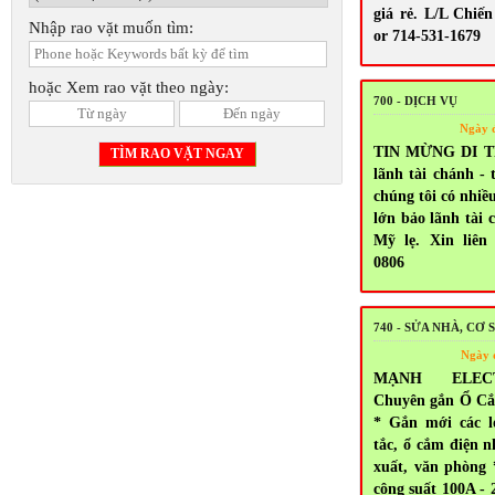
giá rẻ. L/L Chiến
Nhập rao vặt muốn tìm:
or 714-531-1679
hoặc Xem rao vặt theo ngày:
700 - DỊCH VỤ
Ngày 
TIN MỪNG DI T
lãnh tài chánh - 
chúng tôi có nhiề
lớn bảo lãnh tài 
Mỹ lẹ. Xin liên 
0806
740 - SỬA NHÀ, CƠ 
Ngày 
MẠNH ELEC
Chuyên gắn Ổ Cắ
* Gắn mới các l
tắc, ổ cắm điện n
xuất, văn phòng
công suất 100A - 