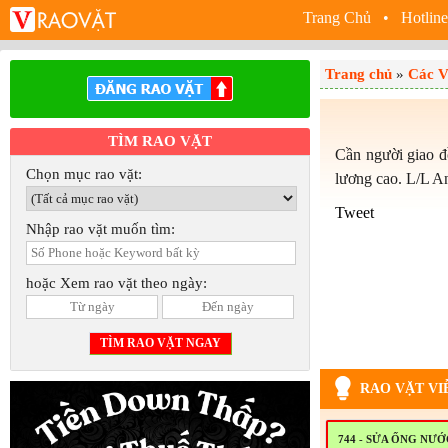
Trang Chủ
• Hotline
Trang chủ
»
Các V
TÌM RAO VẶT
Cần người giao đồ
Chọn mục rao vặt:
lương cao. L/L 
Tweet
Nhập rao vặt muốn tìm:
hoặc Xem rao vặt theo ngày:
RAO VẶT VI
744 - SỬA ỐNG NƯ