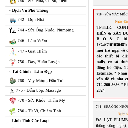
740 - Sửa Nhà, Cơ Sở, Tiệm
Dịch Vụ Phổ Thông
710 - SỬA MÁY MÓC
742 - Dọn Nhà
Ngày đă
TPTLLC CON
744 - Sửa Ống Nước, Plumping
ĐIỆN & XÂY D
B O & C 10 El
746 - Làm Vườn
LC.#C10103048
mọi trở ngại về 
747 - Giặt Thảm
các thiết bị đi
750 - Dạy, Huấn Luyện
nails, cơ sở th
đồng hồ điện, 1-
Tài Chính - Làm Đẹp
Estimate. * Nhận
vấn đề về nhà c
760 - Vay Mượn, Đầu Tư
714-260-5656 * Ph
775 - Đấm bóp, Massage
2824
770 - Sức Khỏe, Thẩm Mỹ
744 - SỬA ỐNG NƯỚ
780 - Tử Vi, Chiêm Tinh
Ngày đ
ĐÀ LẠT PLUMBI
Linh Tinh Các Loại
thông cống nghẹt