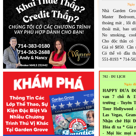
Ngày 
Nhà Garden Gro
Master Bedroom
thoáng mát , lối đi
thoải mái, bao util
No smoking, cook
Cho độc thân có 
Giá rẻ $850. Cần n
Có thể vô đầu th
551-8193 * 714-50
702 - DU LỊCH
Ngày đ
HAPPY ĐƯA ĐÓN
van 7 chỗ & 1
trường - Tuyên T
Tour Hollywood 
Las Vegas, Gra
Nhận chở Hội Đ
Hóa đi xa * Giá 
- Mọi lúc mọi n