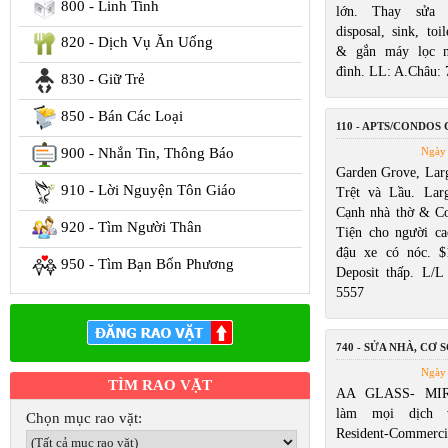
800 - Linh Tinh
lớn. Thay sửa w
disposal, sink, toi
820 - Dịch Vụ Ăn Uống
& gắn máy lọc n
đình. LL: A.Châu:
830 - Giữ Trẻ
850 - Bán Các Loại
110 - APTS/CONDOS
900 - Nhắn Tin, Thông Báo
Ngày 
Garden Grove, Larg
910 - Lời Nguyện Tôn Giáo
Trệt và Lầu. Lar
Cạnh nhà thờ & Cos
920 - Tìm Người Thân
Tiện cho người ca
đậu xe có nóc. $
950 - Tìm Bạn Bốn Phương
Deposit thấp. L/
5557
740 - SỬA NHÀ, CƠ S
Ngày 
TÌM RAO VẶT
AA GLASS- MIR
làm mọi dịch 
Chọn mục rao vặt:
Resident-Commerc