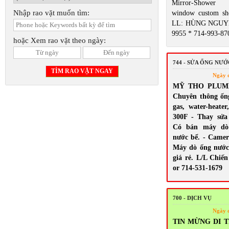
Mirror-Shower 
Nhập rao vặt muốn tìm:
window custom sh
LL: HÙNG NGUYỄ
9955 * 714-993-87
hoặc Xem rao vặt theo ngày:
744 - SỬA ỐNG NƯ
Ngày 
MỸ THO PLUMBI
Chuyên thông ốn
gas, water-heate
300F - Thay sửa s
Có bán máy dò 
nước bể. - Camera
Máy dò ống nước
giá rẻ. L/L Chiến
or 714-531-1679
700 - DỊCH VỤ
Ngày 
TIN MỪNG DI T