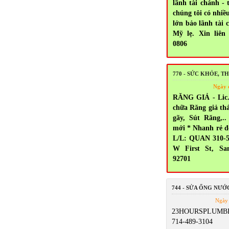
lãnh tài chánh - 
chúng tôi có nhiề
lớn bảo lãnh tài 
Mỹ lẹ. Xin liên 
0806
770 - SỨC KHỎE, 
Ngày 
RĂNG GIẢ - Lic.
chữa Răng giả thá
gãy, Sút Răng,
mới * Nhanh rẻ đ
L/L: QUAN 310-5
W First St, Sa
92701
744 - SỬA ỐNG NƯỚ
Ngày 
23HOURSPLUMBI
714-489-3104 5