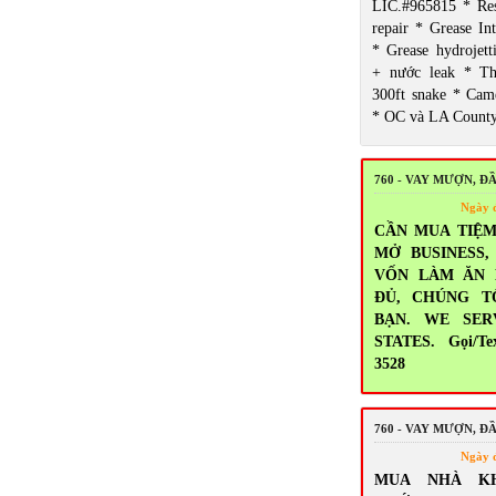
LIC.#965815 * Res
repair * Grease Int
* Grease hydrojett
+ nước leak * T
300ft snake * Came
* OC và LA Count
760 - VAY MƯỢN, Đ
Ngày 
CẦN MUA TIỆM
MỞ BUSINESS
VỐN LÀM ĂN
ĐỦ, CHÚNG T
BẠN. WE SER
STATES. Gọi/Tex
3528
760 - VAY MƯỢN, Đ
Ngày 
MUA NHÀ K