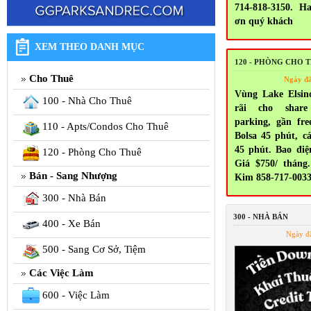
714-818-3150. H
ơn quý khách
XEM THEO DANH MỤC
120 - PHÒNG CHO 
Cho Thuê
Ngày đ
Vùng Lake Elsin
100 - Nhà Cho Thuê
rãi cho share
parking, gần fr
110 - Apts/Condos Cho Thuê
Bolsa 45 phút, c
45 phút. Bao điện
120 - Phòng Cho Thuê
Giá $750/ tháng.
Bán - Sang Nhượng
Kim 858-717-003
300 - Nhà Bán
300 - NHÀ BÁN
400 - Xe Bán
Ngày đ
500 - Sang Cơ Sở, Tiệm
Các Việc Làm
600 - Việc Làm