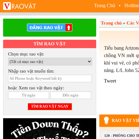
Trang Chủ
• Hotline
Trang chủ
»
Các V
TÌM RAO VẶT
Tiểu bang Arizon
Chọn mục rao vặt:
chồng VN mới qu
khí vui vẻ, có ph
năng. L/L John 5
Nhập rao vặt muốn tìm:
Tweet
hoặc Xem rao vặt theo ngày:
RAO VẶT VI
120 - PHÒNG CHO 