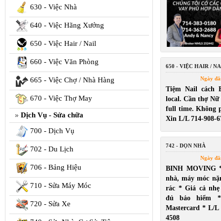
630 - Việc Nhà
640 - Việc Hãng Xưởng
650 - Việc Hair / Nail
660 - Việc Văn Phòng
650 - VIỆC HAIR / NA
Ngày đă
665 - Việc Chợ / Nhà Hàng
Tiệm Nail cách 
670 - Việc Thợ May
local. Cần thợ Nữ
full time. Không p
Dịch Vụ - Sửa chữa
Xin L/L 714-908-6
700 - Dịch Vụ
742 - DỌN NHÀ
702 - Du Lịch
Ngày đă
706 - Bảng Hiệu
BINH MOVING *
nhà, máy móc nặ
710 - Sửa Máy Móc
rác * Giá cả nh
đủ bảo hiểm *
720 - Sửa Xe
Mastercard * L/L
4508