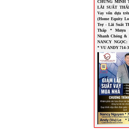
CHỨNG MINH 
LÃI SUẤT THẤ
Vay vốn dựa trê
(Home Equity Lo
Trợ - Lãi Suất T
Thấp * Mượn 
Nhanh Chóng & 
NANCY NGỌC: 7
* VU ANDY 714-3