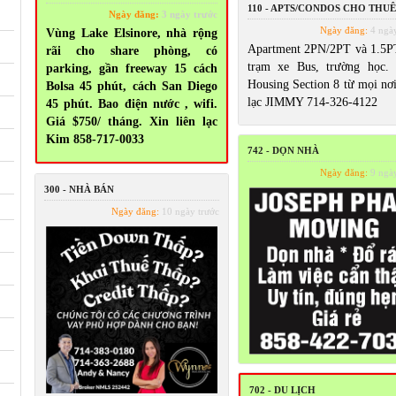
110 - APTS/CONDOS CHO THUÊ
Ngày đăng:
3 ngày trước
Ngày đăng:
4 ngày
Vùng Lake Elsinore, nhà rộng
Apartment 2PN/2PT và 1.5P
rãi cho share phòng, có
trạm xe Bus, trường học.
parking, gần freeway 15 cách
Housing Section 8 từ mọi nơi
Bolsa 45 phút, cách San Diego
lạc JIMMY 714-326-4122
45 phút. Bao điện nước , wifi.
Giá $750/ tháng. Xin liên lạc
Kim 858-717-0033
742 - DỌN NHÀ
Ngày đăng:
9 ngày
300 - NHÀ BÁN
Ngày đăng:
10 ngày trước
702 - DU LỊCH