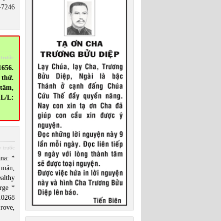
-7246
 trước
656.
thứ.
 tâm,
 L/L:
 trước
na: *
 mặn,
althy
rge *
0268
rove,