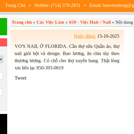
Trang Chủ
• Hotline: (714) 379-2851 • Email: baoviendong@
Trang chủ
»
Các Việc Làm
»
650 - Việc Hair / Nail
» Nội dung 
Ngày đăng:
15-10-2025
VO'S NAIL Ở FLORIDA. Cần thợ sửa Quần áo, thợ
nail giỏi bột và design. Bao lương, ăn chia tùy theo
thương lượng. Có chỗ cho thợ xuyên bang. Thật lòng
xin liên lạc 850-393-0819
Tweet