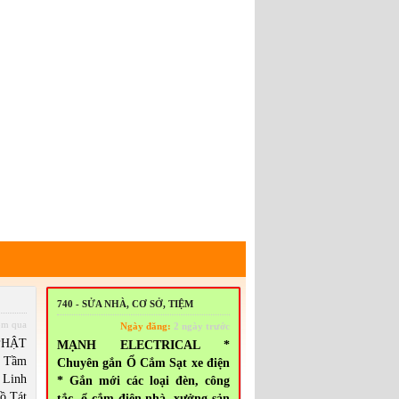
740 - SỬA NHÀ, CƠ SỞ, TIỆM
m qua
Ngày đăng:
2 ngày trước
PHẬT
MẠNH ELECTRICAL *
i Tầm
Chuyên gắn Ổ Cắm Sạt xe điện
Linh
* Gắn mới các loại đèn, công
ồ Tát
tắc, ổ cắm điện nhà, xưởng sản