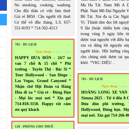
No smoking, cooking, washing.
Ma Ha Tát. Nam Mô A D
Cho độc thân có việc làm thuê.
Phật. Nam Mô Đại Nguyên 
Giá rẻ $850. Cần người tốt thuê.
Bồ Tát. Xin đa tạ Các Ngài
Có thể vô đầu tháng. L/L 657-
Vị. Thành tâm đọc lời nguyệ
551-8193 * 714-502-4513
9 lần (hoặc nhiều hơn càng
trong vòng 9 ngày liên ti
được toại nguyện với điều bạ
702 - DU LỊCH
xin và đăng lời nguyện nà
người khác. Hồi hướng côn
Ngày đăng:
3 ngày trước
cho chúng sinh được tai qu
HAPPY ĐƯA ĐÓN - 24/7 xe
khỏi. *VKC DIỆU ...
van 7 chỗ & 15 chỗ * Phi
trường - Tuyên Thệ - Bác Sĩ *
Tour Hollywood - San Diego -
702 - DU LỊCH
Las Vegas, Grand Canyond *
Nhận chở Hội Đoàn và Hàng
Ngày đăng:
3 ngày
Hóa đi xa * Giá rẻ - Đúng Hẹn
HOÀNG LONG XE VAN 
- Mọi lúc mọi nơi * Xin gọi
Sienna 2025 - Từ 4 đến 8
714-818-3150. Happy rất cám
Đưa đón phi trường, 
ơn quý khách
Hollywood, Đúng hẹn. Mọ
mọi nơi. Xin gọi 714-266-8
120 - PHÒNG CHO THUÊ