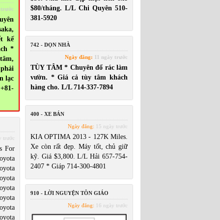
$80/tháng. L/L Chi Quyên 510-
 trước
381-5920
uyên
saka,
ết kế
742 - DỌN NHÀ
ách *
Ngày đăng:
11 ngày trước
 tâm,
TÙY TÂM * Chuyên đổ rác làm
 phải
vườn. * Giá cả tùy tâm khách
n lạc
hàng cho. L/L 714-337-7894
 +81-
400 - XE BÁN
Ngày đăng:
15 ngày trước
KIA OPTIMA 2013 - 127K Miles.
 trước
Xe còn rất đẹp. Máy tốt, chủ giữ
s For
kỹ. Giá $3,800. L/L Hải 657-754-
oyota
2407 * Giáp 714-300-4801
oyota
oyota
oyota
910 - LỜI NGUYỆN TÔN GIÁO
oyota
Ngày đăng:
16 ngày trước
oyota
oyota