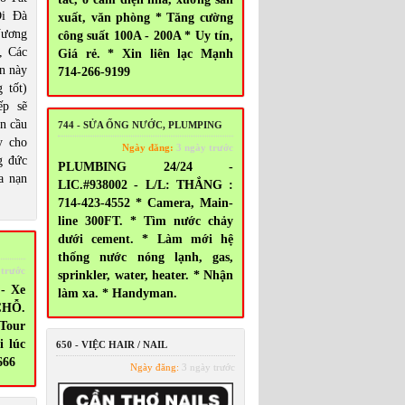
i Đà
xuất, văn phòng * Tăng cường
Vương
công suất 100A - 200A * Uy tín,
, Các
Giá rẻ. * Xin liên lạc Mạnh
n này
714-266-9199
 tốt)
ếp sẽ
n cầu
744 - SỬA ỐNG NƯỚC, PLUMPING
y cho
Ngày đăng:
3 ngày trước
g đức
PLUMBING 24/24 -
a nạn
LIC.#938002 - L/L: THẮNG :
714-423-4552 * Camera, Main-
line 300FT. * Tìm nước chảy
dưới cement. * Làm mới hệ
thống nước nóng lạnh, gas,
 trước
sprinkler, water, heater. * Nhận
- Xe
làm xa. * Handyman.
 CHỖ.
Tour
i lúc
650 - VIỆC HAIR / NAIL
666
Ngày đăng:
3 ngày trước