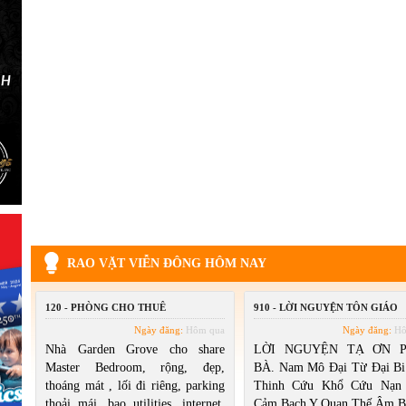
RAO VẶT VIỄN ĐÔNG HÔM NAY
120 - PHÒNG CHO THUÊ
910 - LỜI NGUYỆN TÔN GIÁO
Ngày đăng:
Hôm qua
Ngày đăng:
Hô
Nhà Garden Grove cho share
LỜI NGUYỆN TẠ ƠN 
Master Bedroom, rộng, đẹp,
BÀ. Nam Mô Đại Từ Đại B
thoáng mát , lối đi riêng, parking
Thinh Cứu Khổ Cứu Nạn 
thoải mái, bao utilities, internet.
Cảm Bạch Y Quan Thế Âm B