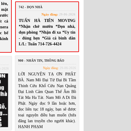
 lớn,
742 - DỌN NHÀ
a mặt
Ngày đăng:
29-06-2026
 rước
TUẤN HÀ TIÊN MOVING
ất cả
*Nhận chở mướn *Dọn nhà,
mera
dọn phòng *Nhận đi xa *Uy tín
c bể
- đúng hẹn *Giá cả bình dân
kinh
L/L: Tuấn 714-726-4424
900 - NHẮN TIN, THÔNG BÁO
Ngày đăng:
29-06-2026
6-2026
LỜI NGUYỆN TẠ ƠN PHẬT
BÀ. Nam Mô Đại Từ Đại Bi Tầm
Thinh Cứu Khổ Cứu Nạn Quảng
Đại Linh Cảm Quan Thế Âm Bồ
Tát Ma Ha Tát. Nam Mô A Di Đà
Phật. Ngày đọc 9 lần hoặc hơn,
đọc liên tục 18 ngày, bạn sẽ được
toại nguyện điều bạn muốn (hứa
đăng lan truyền cho người khác).
HẠNH PHẠM