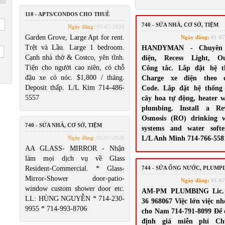
110 - APTS/CONDOS CHO THUÊ
740 - SỬA NHÀ, CƠ SỞ, TIỆM
Ngày đăng:
03-07-2026
Garden Grove, Large Apt for rent.
Ngày đăng:
01-07
Trệt và Lầu. Large 1 bedroom.
HANDYMAN - Chuyên
Cạnh nhà thờ & Costco, yên tĩnh.
điện, Recess Light, Out
Tiện cho người cao niên, có chỗ
Công tắc. Lắp đặt hệ t
đậu xe có nóc. $1,800 / tháng.
Charge xe điện theo 
Deposit thấp. L/L Kim 714-486-
Code. Lắp đặt hệ thống 
5557
cây hoa tự động, heater w
plumbing. Install a Rev
Osmosis (RO) drinking w
740 - SỬA NHÀ, CƠ SỞ, TIỆM
systems and water softe
Ngày đăng:
01-07-2026
L/L Anh Minh 714-766-558
AA GLASS- MIRROR - Nhận
làm mọi dịch vụ về Glass
Resident-Commercial. * Glass-
744 - SỬA ỐNG NƯỚC, PLUMP
Mirror-Shower door-patio-
Ngày đăng:
01-07
window custom shower door etc.
AM-PM PLUMBING Lic.
LL: HÙNG NGUYỄN * 714-230-
36 968067 Việc lớn việc nh
9955 * 714-993-8706
cho Nam 714-791-8099 Để
định giá miễn phí Ch