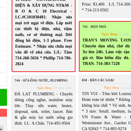
Prius: $3,400 . L/L 714-260
ĐIỆN & XÂY DỰNG NT&M -
* 714-213-0502
B O & C 10 Electrical -
LC.#C101030481: Nhận sửa
mọi trở ngại về điện. Lắp mới
742 - DỌN NHÀ
các thiết bị điện, nhà, tiệm
Ngày đăng:
22 ngày
nails, cơ sở thương mại. Dời
TRAN'S MOVING T.#191
đồng hồ điện, 1-3 phase. Free
Chuyên dọn nhà, chở đủ 
Estimate. * Nhận sửa chữa mọi
Xe lớn 24ft. Làm việc tận
vấn đề về nhà cửa. L/L: Tâm
giá rẻ. Bảo hiểm đầy đủ.
714-260-5656 * Phillip 714-706-
TRAN. 714-383-7228
2824
850 - BÁN CÁC LOẠI
744 - SỬA ỐNG NƯỚC, PLUMPING
Ngày đăng:
22 ngày
Ngày đăng:
24 ngày trước
TIN VUI - Tôm khô Louisia
ĐÀ LẠT PLUMBING - Chuyên
Hoàn toàn tự nhiên * Không
thông cống nghẹt, mainline máy
không hóa chất * Vệ sinh, he
lớn. Thay sửa water, heater,
* 3 size: Small, medium, la
disposal, sink, toilet, faucet. Bán
VN Fones & Water - 1
& gắn máy lọc nước uống gia
Westminster Ave., Garden G
đình. LL: A.Châu: 714-495-9564
CA 92843 * 714-883-9274