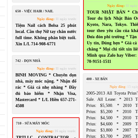
Ngày đăng:
11 ngày
650 - VIỆC HAIR / NAIL
TOUR NHẬT BẢN * Ch
Tour du lịch Nhật Bản O
Ngày đăng:
11 ngày trước
Kyoto, Nara, Tokyo. Thi
Tiệm Nail cách Bolsa 25 phút
tour theo yêu cầu của kh
local. Cần thợ Nữ tay chân nước
Đưa đón phi trường * Tận
full time. Không phân biệt tuổi.
Uy tín, Đúng hẹn * Giá cả
Xin L/L 714-908-6771
chăng * Mọi chi tiết xin liê
Minh qua Zalo hay Viber:
742 - DỌN NHÀ
70-9151-1511
Ngày đăng:
11 ngày trước
BINH MOVING * Chuyên dọn
400 - XE BÁN
nhà, máy móc nặng. * Nhận đổ
Ngày đăng:
15 ngày
rác * Giá cả nhẹ nhàng * Đầy
2005-2013 All Toyota Prius’
đủ bảo hiểm * Nhận Visa,
Sale. All Lease: * 2013 T
Mastercard * L/L Hiền 657-271-
Prius: $5,500. * 2010 T
4508
Prius: $5,200 * 2010 T
Prius: $4,500 * 2010 T
710 - SỬA MÁY MÓC
Prius: $4,600 * 2009 T
Prius: $3,800 * 2007 T
Ngày đăng:
16 ngày trước
Prius: $3,700 * 2005 T
TPTLLC CONTRACTOR -