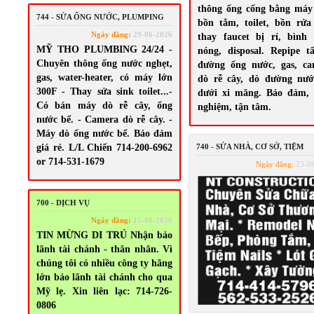
thông ống cống bằng máy
744 - SỬA ỐNG NƯỚC, PLUMPING
bồn tắm, toilet, bồn rử
Ngày đăng:
29-06-2026
thay faucet bị rỉ, bình
MỸ THO PLUMBING 24/24 -
nóng, disposal. Repipe t
Chuyên thông ống nước nghẹt,
đường ống nước, gas, ca
gas, water-heater, có máy lớn
dò rễ cây, dò đường nướ
300F - Thay sửa sink toilet...-
dưới xi măng. Bảo đảm, 
Có bán máy dò rễ cây, ống
nghiệm, tận tâm.
nước bể. - Camera dò rễ cây. -
Máy dò ống nước bể. Bảo đảm
giá rẻ. L/L Chiến 714-200-6962
740 - SỬA NHÀ, CƠ SỞ, TIỆM
or 714-531-1679
Ngày đăng:
23-0
700 - DỊCH VỤ
Ngày đăng:
15-06-2026
TIN MỪNG DI TRÚ Nhận bảo
lãnh tài chánh - thân nhân. Vì
chúng tôi có nhiều công ty hãng
lớn bảo lãnh tài chánh cho qua
Mỹ lẹ. Xin liên lạc: 714-726-
0806