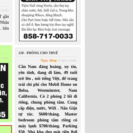
 trước
T gần
 Nhận
. liên
120 - PHÒNG CHO THUÊ
 trước
Ngày đăng:
9 ngày trước
Cần Nam đàng hoàng, uy tín,
yên tĩnh, đang đi làm, 49 tuổi
trở lên , nói tiếng Việt, để trang
trải chi phí cho Mobil Home on
Bolsa, Westminster, Nam
California. Có 2 phòng 2 lối đi
riêng, chung phòng tắm. Cung
cấp điện, nước, Wifi . Nấu Giặt
tự túc. $600/tháng. Master
bedroom phòng tắm riêng có
máy lạnh $700/tháng. Parking
$50. Nhà kho đẹp mặt tiền 8x8