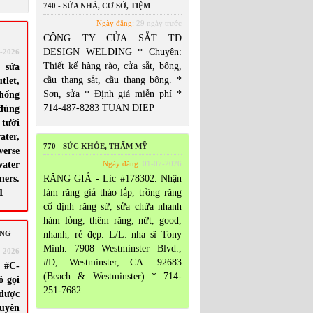
740 - SỬA NHÀ, CƠ SỞ, TIỆM
Ngày đăng:
29 ngày trước
CÔNG TY CỬA SẮT TD
DESIGN WELDING * Chuyên:
-2026
Thiết kế hàng rào, cửa sắt, bông,
 sửa
cầu thang sắt, cầu thang bông. *
let,
Sơn, sửa * Định giá miễn phí *
hống
714-487-8283 TUAN DIEP
đúng
tưới
ater,
770 - SỨC KHỎE, THẨM MỸ
erse
ater
Ngày đăng:
01-07-2026
ners.
RĂNG GIẢ - Lic #178302. Nhận
1
làm răng giả tháo lắp, trồng răng
cố định răng sứ, sửa chữa nhanh
hàm lỏng, thêm răng, nứt, good,
ING
nhanh, rẻ đẹp. L/L: nha sĩ Tony
Minh. 7908 Westminster Blvd.,
-2026
#D, Westminster, CA. 92683
 #C-
(Beach & Westminster) * 714-
ỏ gọi
251-7682
 được
uyên