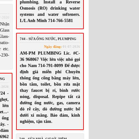
plumbing. Install a Reverse
Osmosis (RO) drinking water
systems and water softeners.
7-2026
L/L Anh Minh 714-766-5581
Nhận
lass
lass-
744 - SỬA ỐNG NƯỚC, PLUMPING
tio-
Ngày đăng:
01-07-2026
 etc.
AM-PM PLUMBING Lic. #C-
230-
36 968067 Việc lớn việc nhỏ gọi
cho Nam 714-791-8099 Để được
định giá miễn phí Chuyên
thông ống cống bằng máy lớn,
ING
bồn tắm, toilet, bồn rửa mặt
-2026
thay faucet bị rỉ, bình rước
24 -
nóng, disposal. Repipe tất cả
ghẹt,
đường ống nước, gas, camera
y lớn
dò rễ cây, dò đường nước bể
t...-
dưới xi măng. Bảo đảm, kinh
 ống
nghiệm, tận tâm.
ây. -
 đảm
-6962