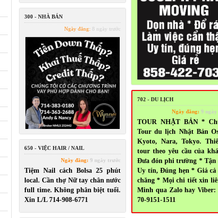
300 - NHÀ BÁN
Ngày đăng:
8 ngày trước
702 - DU LỊCH
Ngày đăng:
9 ngày
TOUR NHẬT BẢN * Ch
Tour du lịch Nhật Bản O
Kyoto, Nara, Tokyo. Thi
650 - VIỆC HAIR / NAIL
tour theo yêu cầu của kh
Ngày đăng:
9 ngày trước
Đưa đón phi trường * Tận
Tiệm Nail cách Bolsa 25 phút
Uy tín, Đúng hẹn * Giá cả
local. Cần thợ Nữ tay chân nước
chăng * Mọi chi tiết xin liê
full time. Không phân biệt tuổi.
Minh qua Zalo hay Viber:
Xin L/L 714-908-6771
70-9151-1511