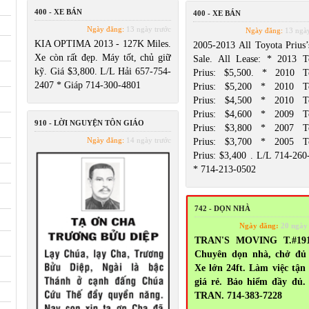
400 - XE BÁN
400 - XE BÁN
Ngày đăng:
13 ngày trước
Ngày đăng:
13 ngày
KIA OPTIMA 2013 - 127K Miles.
2005-2013 All Toyota Prius’
Xe còn rất đẹp. Máy tốt, chủ giữ
Sale. All Lease: * 2013 T
kỹ. Giá $3,800. L/L Hải 657-754-
Prius: $5,500. * 2010 T
2407 * Giáp 714-300-4801
Prius: $5,200 * 2010 T
Prius: $4,500 * 2010 T
Prius: $4,600 * 2009 T
910 - LỜI NGUYỆN TÔN GIÁO
Prius: $3,800 * 2007 T
Ngày đăng:
14 ngày trước
Prius: $3,700 * 2005 T
Prius: $3,400 . L/L 714-260
* 714-213-0502
742 - DỌN NHÀ
Ngày đăng:
20 ngày
TRAN'S MOVING T.#191
Chuyên dọn nhà, chở đủ 
Xe lớn 24ft. Làm việc tận
giá rẻ. Bảo hiểm đầy đủ.
TRAN. 714-383-7228