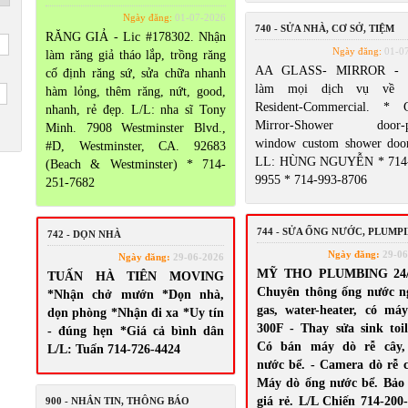
Ngày đăng:
01-07-2026
740 - SỬA NHÀ, CƠ SỞ, TIỆM
RĂNG GIẢ - Lic #178302. Nhận
Ngày đăng:
01-0
làm răng giả tháo lắp, trồng răng
AA GLASS- MIRROR - 
cố định răng sứ, sửa chữa nhanh
làm mọi dịch vụ về G
hàm lỏng, thêm răng, nứt, good,
Resident-Commercial. * G
nhanh, rẻ đẹp. L/L: nha sĩ Tony
Mirror-Shower door-pa
Minh. 7908 Westminster Blvd.,
window custom shower door
#D, Westminster, CA. 92683
LL: HÙNG NGUYỄN * 714-
(Beach & Westminster) * 714-
9955 * 714-993-8706
251-7682
744 - SỬA ỐNG NƯỚC, PLUMP
742 - DỌN NHÀ
Ngày đăng:
29-06
Ngày đăng:
29-06-2026
MỸ THO PLUMBING 24/
TUẤN HÀ TIÊN MOVING
Chuyên thông ống nước n
*Nhận chở mướn *Dọn nhà,
gas, water-heater, có má
dọn phòng *Nhận đi xa *Uy tín
300F - Thay sửa sink toile
- đúng hẹn *Giá cả bình dân
Có bán máy dò rễ cây,
L/L: Tuấn 714-726-4424
nước bể. - Camera dò rễ c
Máy dò ống nước bể. Bảo
giá rẻ. L/L Chiến 714-200
900 - NHẮN TIN, THÔNG BÁO