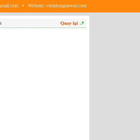
gmail.com • Website:
viendongraovat.com
t
Quay lại