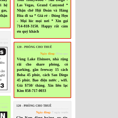
i hệ
Las Vegas, Grand Canyond *
gas,
Nhận chở Hội Đoàn và Hàng
 Nhận
Hóa đi xa * Giá rẻ - Đúng Hẹn
- Mọi lúc mọi nơi * Xin gọi
714-818-3150. Happy rất cám
ơn quý khách
m qua
120 - PHÒNG CHO THUÊ
Ngày đăng:
Hôm qua
Vùng Lake Elsinore, nhà rộng
rãi cho share phòng, có
parking, gần freeway 15 cách
Bolsa 45 phút, cách San Diego
45 phút. Bao điện nước , wifi.
Giá $750/ tháng. Xin liên lạc
Kim 858-717-0033
120 - PHÒNG CHO THUÊ
 trước
Ngày đăng:
7 ngày trước
Cần Nam đàng hoàng, uy tín,