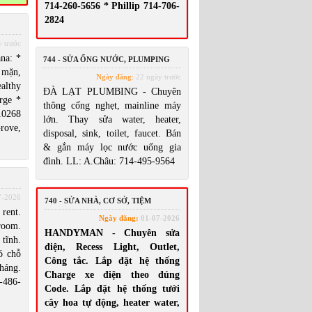
714-260-5656 * Phillip 714-706-
2824
 trước
na: *
744 - SỬA ỐNG NƯỚC, PLUMPING
 mặn,
Ngày đăng:
22 ngày trước
althy
ĐÀ LẠT PLUMBING - Chuyên
rge *
thông cống nghẹt, mainline máy
0268
lớn. Thay sửa water, heater,
rove,
disposal, sink, toilet, faucet. Bán
& gắn máy lọc nước uống gia
đình. LL: A.Châu: 714-495-9564
7-2026
740 - SỬA NHÀ, CƠ SỞ, TIỆM
rent.
Ngày đăng:
01-07-2026
room.
HANDYMAN - Chuyên sửa
tĩnh.
điện, Recess Light, Outlet,
ó chỗ
Công tắc. Lắp đặt hệ thống
háng.
Charge xe điện theo đúng
-486-
Code. Lắp đặt hệ thống tưới
cây hoa tự động, heater water,