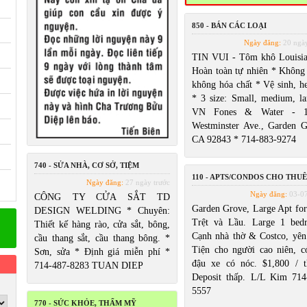
850 - BÁN CÁC LOẠI
Ngày đăng:
20 ngày
TIN VUI - Tôm khô Louisia
Hoàn toàn tự nhiên * Không
không hóa chất * Vệ sinh, he
* 3 size: Small, medium, la
VN Fones & Water - 1
Westminster Ave., Garden G
CA 92843 * 714-883-9274
740 - SỬA NHÀ, CƠ SỞ, TIỆM
110 - APTS/CONDOS CHO THUÊ
Ngày đăng:
27 ngày trước
Ngày đăng:
03-0
CÔNG TY CỬA SẮT TD
Garden Grove, Large Apt for 
DESIGN WELDING * Chuyên:
Trệt và Lầu. Large 1 bed
Thiết kế hàng rào, cửa sắt, bông,
Cạnh nhà thờ & Costco, yên 
cầu thang sắt, cầu thang bông. *
Tiện cho người cao niên, c
Sơn, sửa * Định giá miễn phí *
đậu xe có nóc. $1,800 / t
714-487-8283 TUAN DIEP
Deposit thấp. L/L Kim 714
5557
770 - SỨC KHỎE, THẨM MỸ