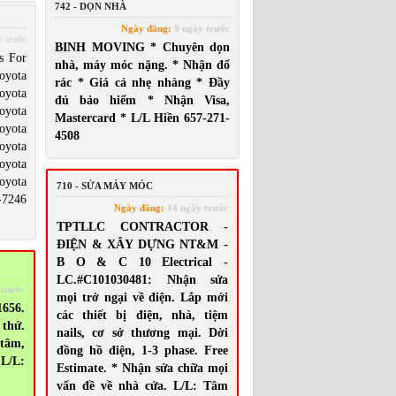
742 - DỌN NHÀ
Ngày đăng:
9 ngày trước
 trước
BINH MOVING * Chuyên dọn
s For
nhà, máy móc nặng. * Nhận đổ
oyota
rác * Giá cả nhẹ nhàng * Đầy
oyota
đủ bảo hiểm * Nhận Visa,
oyota
Mastercard * L/L Hiền 657-271-
oyota
4508
oyota
oyota
oyota
710 - SỬA MÁY MÓC
-7246
Ngày đăng:
14 ngày trước
TPTLLC CONTRACTOR -
ĐIỆN & XÂY DỰNG NT&M -
B O & C 10 Electrical -
LC.#C101030481: Nhận sửa
 trước
mọi trở ngại về điện. Lắp mới
656.
các thiết bị điện, nhà, tiệm
thứ.
nails, cơ sở thương mại. Dời
 tâm,
đồng hồ điện, 1-3 phase. Free
 L/L:
Estimate. * Nhận sửa chữa mọi
vấn đề về nhà cửa. L/L: Tâm