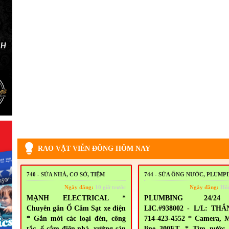
RAO VẶT VIỄN ĐÔNG HÔM NAY
740 - SỬA NHÀ, CƠ SỞ, TIỆM
744 - SỬA ỐNG NƯỚC, PLUMP
Ngày đăng:
10 giờ trước
Ngày đăng:
Hô
MẠNH ELECTRICAL *
PLUMBING 24/2
Chuyên gắn Ổ Cắm Sạt xe điện
LIC.#938002 - L/L: THẮ
* Gắn mới các loại đèn, công
714-423-4552 * Camera, 
tắc, ổ cắm điện nhà, xưởng sản
line 300FT. * Tìm nước 