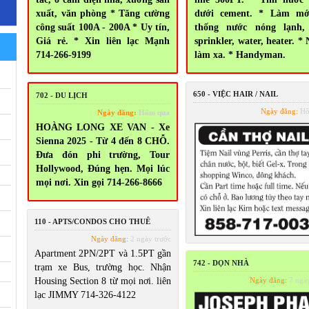
xuất, văn phòng * Tăng cường
dưới cement. * Làm mớ
công suất 100A - 200A * Uy tín,
thống nước nóng lạnh, 
Giá rẻ. * Xin liên lạc Mạnh
sprinkler, water, heater. *
714-266-9199
làm xa. * Handyman.
650 - VIỆC HAIR / NAIL
702 - DU LỊCH
Ngày đăng:
Hô
Ngày đăng:
Hôm qua
HOÀNG LONG XE VAN - Xe
Sienna 2025 - Từ 4 đến 8 CHỖ.
Đưa đón phi trường, Tour
Hollywood, Đúng hẹn. Mọi lúc
mọi nơi. Xin gọi 714-266-8666
110 - APTS/CONDOS CHO THUÊ
Ngày đăng:
2 ngày trước
Apartment 2PN/2PT và 1.5PT gần
742 - DỌN NHÀ
trạm xe Bus, trường học. Nhận
Housing Section 8 từ mọi nơi. liên
Ngày đăng:
7 ngày
lạc JIMMY 714-326-4122