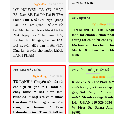
or 714-531-1679
Ngày đăng:
29-06-2026
LỜI NGUYỆN TẠ ƠN PHẬT
BÀ. Nam Mô Đại Từ Đại Bi Tầm
700 - DỊCH VỤ
Thinh Cứu Khổ Cứu Nạn Quảng
Ngày đăng:
15-06
Đại Linh Cảm Quan Thế Âm Bồ
TIN MỪNG DI TRÚ Nhận
Tát Ma Ha Tát. Nam Mô A Di Đà
lãnh tài chánh - thân nhâ
Phật. Ngày đọc 9 lần hoặc hơn,
chúng tôi có nhiều công ty
đọc liên tục 18 ngày, bạn sẽ được
lớn bảo lãnh tài chánh ch
toại nguyện điều bạn muốn (hứa
Mỹ lẹ. Xin liên lạc: 714
đăng lan truyền cho người khác).
0806
HẠNH PHẠM
710 - SỬA MÁY MÓC
770 - SỨC KHỎE, THẨM MỸ
Ngày đăng:
15-06-2026
Ngày đăng:
11-06
TỦ LẠNH * Chuyên sửa tất cả
RĂNG GIẢ - Lic.#44018 *
các hiệu tủ lạnh. * Tủ lạnh bị
chữa Răng giả tháo ra lắp 
chảy nước. * Bắt nước làm
gãy, Sút Răng,.. * Làm
nước đá. * Mọi sửa chữa được
mới * Nhanh rẻ đẹp. Kính
bảo đảm. * Hành nghề trên 20-
L/L: QUAN 310-529-5534 
năm, có license. * Free
W First St, Santa Ana
Estimate. Gọi: Trần 714-837-
92701