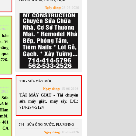
740 - SỬA NHÀ, CƠ SỞ, TIỆM
Ngày đăng:
23-06-2026
-2026
 bảo
n. Vì
 hãng
o qua
-726-
710 - SỬA MÁY MÓC
Ngày đăng:
15-06-2026
-2026
TÀI MÁY GIẶT - Tài chuyên
 Sửa
sửa máy giặt, máy sấy. L/L:
vô bị
714-274-5124
 Hàm
 mời.
- 401
744 - SỬA ỐNG NƯỚC, PLUMPING
, CA
Ngày đăng:
03-06-2026