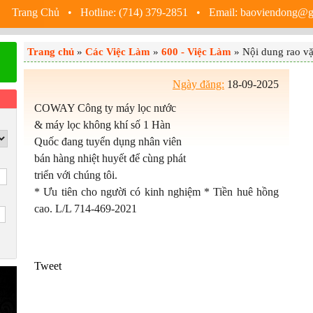
Trang Chủ
• Hotline: (714) 379-2851 • Email: baoviendong@
Trang chủ
»
Các Việc Làm
»
600 - Việc Làm
» Nội dung rao vặ
Ngày đăng:
18-09-2025
COWAY Công ty máy lọc nước
& máy lọc không khí số 1 Hàn
Quốc đang tuyển dụng nhân viên
bán hàng nhiệt huyết để cùng phát
triển với chúng tôi.
* Ưu tiên cho người có kinh nghiệm * Tiền huê hồng
cao. L/L 714-469-2021
Tweet