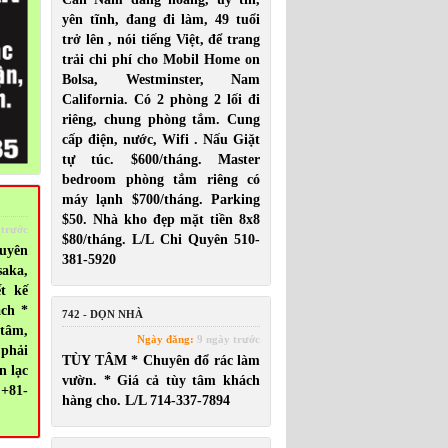
yên tĩnh, đang đi làm, 49 tuổi
trở lên , nói tiếng Việt, để trang
trải chi phí cho Mobil Home on
Bolsa, Westminster, Nam
California. Có 2 phòng 2 lối đi
riêng, chung phòng tắm. Cung
cấp điện, nước, Wifi . Nấu Giặt
tự túc. $600/tháng. Master
bedroom phòng tắm riêng có
máy lạnh $700/tháng. Parking
$50. Nhà kho đẹp mặt tiền 8x8
 trước
$80/tháng. L/L Chi Quyên 510-
uyên
381-5920
saka,
ết kế
ách *
742 - DỌN NHÀ
 tâm,
Ngày đăng:
9 ngày trước
 phải
TÙY TÂM * Chuyên đổ rác làm
n lạc
vườn. * Giá cả tùy tâm khách
 +81-
hàng cho. L/L 714-337-7894