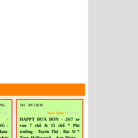
ING
702 - DU LỊCH
m qua
Ngày đăng:
Hôm qua
4 -
HAPPY ĐƯA ĐÓN - 24/7 xe
NG :
van 7 chỗ & 15 chỗ * Phi
Main-
trường - Tuyên Thệ - Bác Sĩ *
chảy
Tour Hollywood - San Diego -