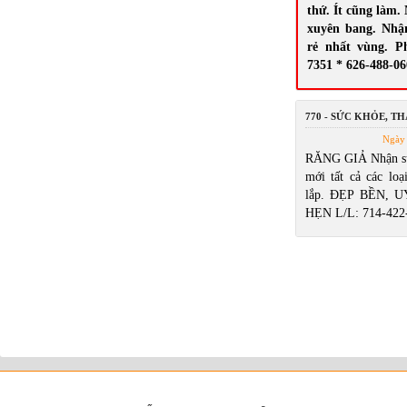
thứ. Ít cũng làm.
xuyên bang. Nhậ
rẻ nhất vùng. P
7351 * 626-488-0
770 - SỨC KHỎE, T
Ngày 
RĂNG GIẢ Nhận sử
mới tất cả các loạ
lắp. ĐẸP BỀN, 
HẸN L/L: 714-422