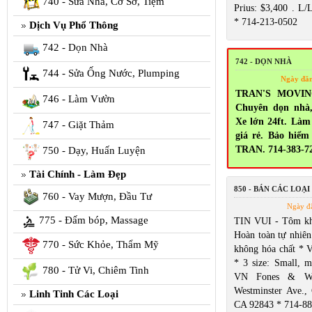
740 - Sửa Nhà, Cơ Sở, Tiệm
Prius: $3,400 . L/
* 714-213-0502
Dịch Vụ Phổ Thông
742 - Dọn Nhà
742 - DỌN NHÀ
744 - Sửa Ống Nước, Plumping
Ngày đă
TRAN'S MOVING
746 - Làm Vườn
Chuyên dọn nhà,
Xe lớn 24ft. Làm 
747 - Giặt Thảm
giá rẻ. Bảo hiểm
TRAN. 714-383-7
750 - Dạy, Huấn Luyện
Tài Chính - Làm Đẹp
850 - BÁN CÁC LOẠI
760 - Vay Mượn, Đầu Tư
Ngày đ
775 - Đấm bóp, Massage
TIN VUI - Tôm kh
Hoàn toàn tự nhiê
770 - Sức Khỏe, Thẩm Mỹ
không hóa chất * V
* 3 size: Small, m
780 - Tử Vi, Chiêm Tinh
VN Fones & Wa
Westminster Ave.,
Linh Tinh Các Loại
CA 92843 * 714-8