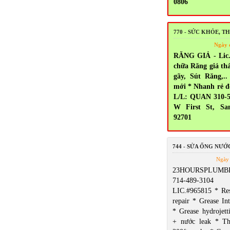
0806
770 - SỨC KHỎE, 
Ngày 
RĂNG GIẢ - Lic.
chữa Răng giả thá
gãy, Sút Răng,
mới * Nhanh rẻ đ
L/L: QUAN 310-5
W First St, Sa
92701
744 - SỬA ỐNG NƯỚ
Ngày 
23HOURSPLUMBI
714-489-3104 5
LIC.#965815 * Res
repair * Grease Int
* Grease hydrojett
+ nước leak * T