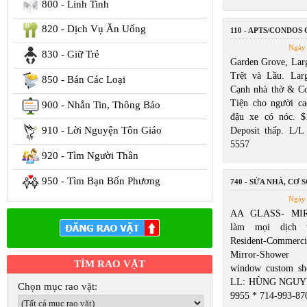
800 - Linh Tinh
820 - Dịch Vụ Ăn Uống
110 - APTS/CONDOS
Ngày 
830 - Giữ Trẻ
Garden Grove, Larg
Trệt và Lầu. Lar
850 - Bán Các Loại
Cạnh nhà thờ & Cos
Tiện cho người ca
900 - Nhắn Tin, Thông Báo
đậu xe có nóc. $
910 - Lời Nguyện Tôn Giáo
Deposit thấp. L/
5557
920 - Tìm Người Thân
950 - Tìm Bạn Bốn Phương
740 - SỬA NHÀ, CƠ S
Ngày 
AA GLASS- MIR
làm mọi dịch 
Resident-Commerc
Mirror-Shower 
TÌM RAO VẶT
window custom sh
LL: HÙNG NGUYỄ
Chọn mục rao vặt:
9955 * 714-993-87