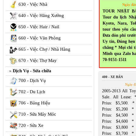
630 - Việc Nhà
Ngày đă
TOUR NHẬT BẢ
640 - Việc Hãng Xưởng
Tour du lịch Nh
Kyoto, Nara, To
650 - Việc Hair / Nail
tour theo yêu cầ
Đưa đón phi trườ
660 - Việc Văn Phòng
Uy tín, Đúng hẹn 
chăng * Mọi chi ti
665 - Việc Chợ / Nhà Hàng
Minh qua Zalo ha
70-9151-1511
670 - Việc Thợ May
Dịch Vụ - Sửa chữa
400 - XE BÁN
700 - Dịch Vụ
Ngày đ
2005-2013 All Toyo
702 - Du Lịch
Sale. All Lease:
706 - Bảng Hiệu
Prius: $5,500. 
Prius: $5,200 *
710 - Sửa Máy Móc
Prius: $4,500 *
Prius: $4,600 *
720 - Sửa Xe
Prius: $3,800 *
Prius: $3,700 *