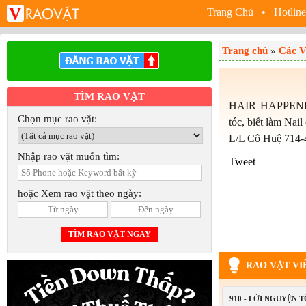
Trang Chủ
• Hotline
Trang chủ
»
Các V
TÌM RAO VẶT
HAIR HAPPENIN
Chọn mục rao vặt:
tóc, biết làm Nail
L/L Cô Huệ 714-
Nhập rao vặt muốn tìm:
Tweet
hoặc Xem rao vặt theo ngày:
RAO VẶT VI
910 - LỜI NGUYỆN 