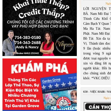
Ngày
LỜI NGUYỆN 
BÀ. Nam Mô Đại 
Thinh Cứu Khổ 
Cảm Bạch Y Quan 
Ma Ha Tát. Nam
Phật. Nam Mô Đại
Bồ Tát. Xin đa tạ
Vị. Thành tâm đọc 
9 lần (hoặc nhiều
trong vòng 9 ngà
được toại nguyện v
xin và đăng lời 
người khác. Hồi 
cho chúng sinh đư
khỏi. *VKC DIỆU .
650 - VIỆC HAIR / NA
Ngày 