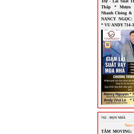
Trợ - Lãi Suất T
Thấp * Mượn 
Nhanh Chóng & 
NANCY NGỌC: 7
* VU ANDY 714-3
742 - DỌN NHÀ
Ngày 
TÂM MOVING: N