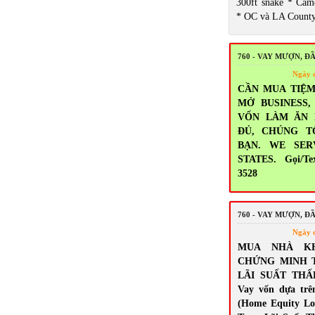
300ft snake * Came
* OC và LA Count
760 - VAY MƯỢN, Đ
Ngày 
CẦN MUA TIỆM
MỞ BUSINESS
VỐN LÀM ĂN
ĐỦ, CHÚNG T
BẠN. WE SER
STATES. Gọi/Tex
3528
760 - VAY MƯỢN, Đ
Ngày 
MUA NHÀ K
CHỨNG MINH 
LÃI SUẤT THẤ
Vay vốn dựa trê
(Home Equity Lo