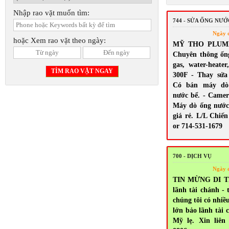
Nhập rao vặt muốn tìm:
744 - SỬA ỐNG NƯ
Ngày 
hoặc Xem rao vặt theo ngày:
MỸ THO PLUMBI
Chuyên thông ốn
gas, water-heate
300F - Thay sửa s
Có bán máy dò 
nước bể. - Camera
Máy dò ống nước
giá rẻ. L/L Chiến
or 714-531-1679
700 - DỊCH VỤ
Ngày 
TIN MỪNG DI T
lãnh tài chánh - 
chúng tôi có nhiề
lớn bảo lãnh tài 
Mỹ lẹ. Xin liên 