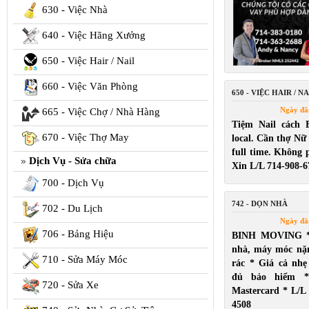
630 - Việc Nhà
640 - Việc Hãng Xưởng
650 - Việc Hair / Nail
660 - Việc Văn Phòng
650 - VIỆC HAIR / NA
Ngày đă
665 - Việc Chợ / Nhà Hàng
Tiệm Nail cách 
670 - Việc Thợ May
local. Cần thợ Nữ
full time. Không p
Dịch Vụ - Sửa chữa
Xin L/L 714-908-6
700 - Dịch Vụ
742 - DỌN NHÀ
702 - Du Lịch
Ngày đă
706 - Bảng Hiệu
BINH MOVING *
nhà, máy móc nặ
710 - Sửa Máy Móc
rác * Giá cả nh
đủ bảo hiểm *
720 - Sửa Xe
Mastercard * L/L
4508