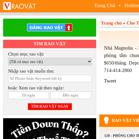
Trang Chủ
• Hotline
Trang chủ
»
Cho T
TÌM RAO VẶT
Nhà Magnolia - 
Chọn mục rao vặt:
phòng tắm chung
$650/tháng. Depo
714-414-2860
Nhập rao vặt muốn tìm:
Tweet
hoặc Xem rao vặt theo ngày:
RAO VẶT VI
120 - PHÒNG CHO 