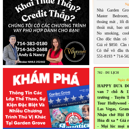
Ng
Nhà Garden Gro
Master Bedroom
thoáng mát , lối đi
thoải mái, bao util
No smoking, cook
Cho độc thân có 
Giá rẻ $850. Cần n
Có thể vô đầu th
551-8193 * 714-50
702 - DU LỊCH
Ngày đ
HAPPY ĐƯA ĐÓN
van 7 chỗ & 1
trường - Tuyên T
Tour Hollywood 
Las Vegas, Gra
Nhận chở Hội Đ
Hóa đi xa * Giá 
- Mọi lúc mọi n