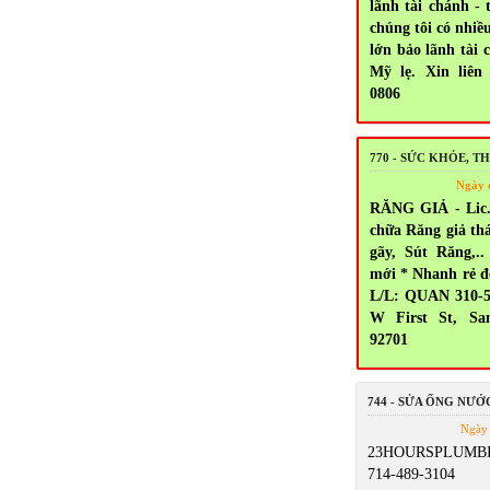
lãnh tài chánh - 
chúng tôi có nhiề
lớn bảo lãnh tài 
Mỹ lẹ. Xin liên 
0806
770 - SỨC KHỎE, 
Ngày 
RĂNG GIẢ - Lic.
chữa Răng giả thá
gãy, Sút Răng,
mới * Nhanh rẻ đ
L/L: QUAN 310-5
W First St, Sa
92701
744 - SỬA ỐNG NƯỚ
Ngày 
23HOURSPLUMBI
714-489-3104 5