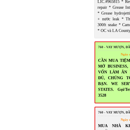
LIC.#965815 * Res
repair * Grease Int
* Grease hydrojett
+ nước leak * T
300ft snake * Came
* OC và LA Count
760 - VAY MƯỢN, Đ
Ngày 
CẦN MUA TIỆM
MỞ BUSINESS
VỐN LÀM ĂN
ĐỦ, CHÚNG T
BẠN. WE SER
STATES. Gọi/Tex
3528
760 - VAY MƯỢN, Đ
Ngày 
MUA NHÀ K