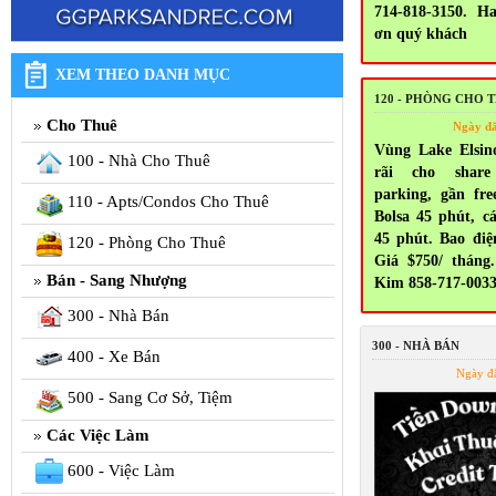
714-818-3150. H
ơn quý khách
XEM THEO DANH MỤC
120 - PHÒNG CHO 
Cho Thuê
Ngày đ
Vùng Lake Elsin
100 - Nhà Cho Thuê
rãi cho share
parking, gần fr
110 - Apts/Condos Cho Thuê
Bolsa 45 phút, c
45 phút. Bao điện
120 - Phòng Cho Thuê
Giá $750/ tháng.
Bán - Sang Nhượng
Kim 858-717-003
300 - Nhà Bán
300 - NHÀ BÁN
400 - Xe Bán
Ngày đ
500 - Sang Cơ Sở, Tiệm
Các Việc Làm
600 - Việc Làm