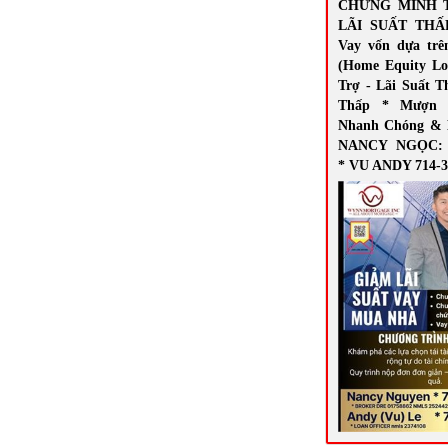
CHỨNG MINH 
LÃI SUẤT THẤ
Vay vốn dựa trê
(Home Equity Lo
Trợ - Lãi Suất T
Thấp * Mượn 
Nhanh Chóng & 
NANCY NGỌC: 7
* VU ANDY 714-3