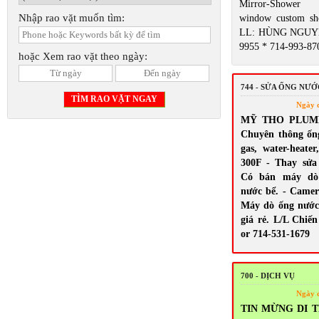
Mirror-Shower 
Nhập rao vặt muốn tìm:
window custom sh
LL: HÙNG NGUYỄ
9955 * 714-993-87
hoặc Xem rao vặt theo ngày:
744 - SỬA ỐNG NƯ
Ngày 
MỸ THO PLUMBI
Chuyên thông ốn
gas, water-heate
300F - Thay sửa s
Có bán máy dò 
nước bể. - Camera
Máy dò ống nước
giá rẻ. L/L Chiến
or 714-531-1679
700 - DỊCH VỤ
Ngày 
TIN MỪNG DI T