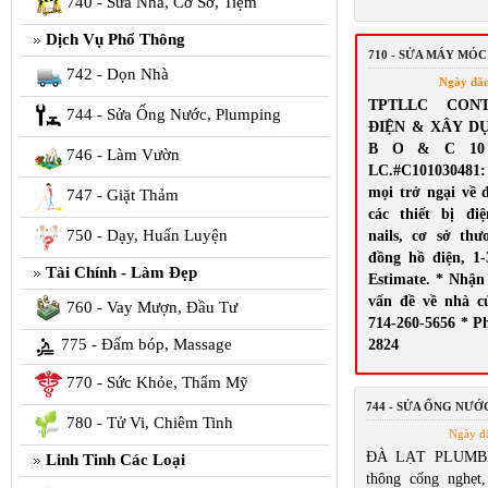
740 - Sửa Nhà, Cơ Sở, Tiệm
Dịch Vụ Phổ Thông
710 - SỬA MÁY MÓC
742 - Dọn Nhà
Ngày đă
TPTLLC CON
744 - Sửa Ống Nước, Plumping
ĐIỆN & XÂY D
B O & C 10 El
746 - Làm Vườn
LC.#C10103048
mọi trở ngại về 
747 - Giặt Thảm
các thiết bị đi
750 - Dạy, Huấn Luyện
nails, cơ sở th
đồng hồ điện, 1-
Tài Chính - Làm Đẹp
Estimate. * Nhận
vấn đề về nhà c
760 - Vay Mượn, Đầu Tư
714-260-5656 * Ph
775 - Đấm bóp, Massage
2824
770 - Sức Khỏe, Thẩm Mỹ
744 - SỬA ỐNG NƯỚ
780 - Tử Vi, Chiêm Tinh
Ngày đ
ĐÀ LẠT PLUMBI
Linh Tinh Các Loại
thông cống nghẹt