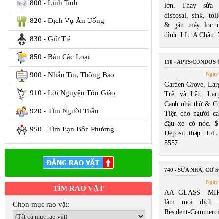
800 - Linh Tinh
lớn. Thay sửa w
disposal, sink, toi
820 - Dịch Vụ Ăn Uống
& gắn máy lọc n
đình. LL: A.Châu:
830 - Giữ Trẻ
850 - Bán Các Loại
110 - APTS/CONDOS
900 - Nhắn Tin, Thông Báo
Ngày 
Garden Grove, Larg
910 - Lời Nguyện Tôn Giáo
Trệt và Lầu. Lar
Cạnh nhà thờ & Cos
920 - Tìm Người Thân
Tiện cho người ca
đậu xe có nóc. $
950 - Tìm Bạn Bốn Phương
Deposit thấp. L/
5557
740 - SỬA NHÀ, CƠ S
Ngày 
TÌM RAO VẶT
AA GLASS- MIR
làm mọi dịch 
Chọn mục rao vặt:
Resident-Commerc