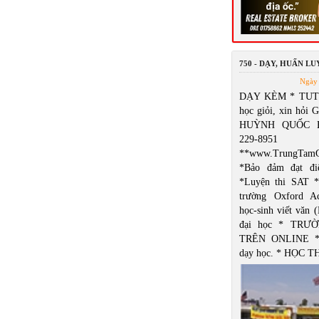
750 - DẠY, HUẤN L
Ngày 
DẠY KÈM * TUT
học giỏi, xin hỏi 
HUỲNH QUỐC B
229-8951
**www.TrungTamG
*Bảo đảm đạt đ
*Luyện thi SAT *
trường Oxford A
học-sinh viết văn 
đại học * TRƯ
TRÊN ONLINE *
dạy học. * HỌC 