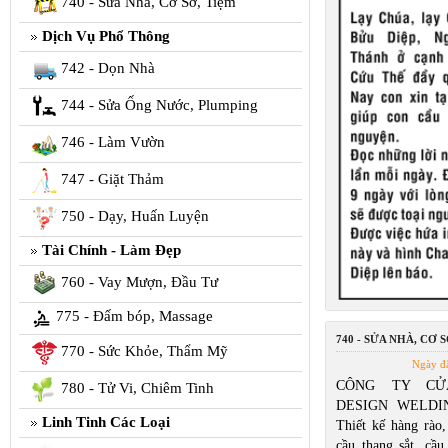
740 - Sửa Nhà, Cơ Sở, Tiệm
Dịch Vụ Phổ Thông
742 - Dọn Nhà
744 - Sửa Ống Nước, Plumping
746 - Làm Vườn
747 - Giặt Thảm
750 - Dạy, Huấn Luyện
Tài Chính - Làm Đẹp
760 - Vay Mượn, Đầu Tư
775 - Đấm bóp, Massage
740 - SỬA NHÀ, CƠ S
770 - Sức Khỏe, Thẩm Mỹ
Ngày đ
CÔNG TY CỬ
780 - Tử Vi, Chiêm Tinh
DESIGN WELDIN
Linh Tinh Các Loại
Thiết kế hàng rào,
cầu thang sắt, cầu