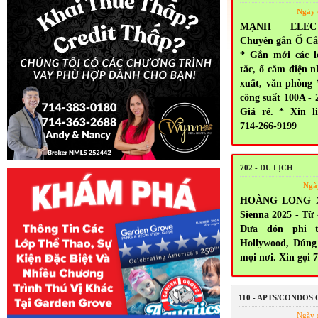
Ngày 
MẠNH ELEC
Chuyên gắn Ổ Cắ
* Gắn mới các l
tắc, ổ cắm điện n
xuất, văn phòng
công suất 100A - 
Giá rẻ. * Xin l
714-266-9199
702 - DU LỊCH
Ngà
HOÀNG LONG X
Sienna 2025 - Từ
Đưa đón phi t
Hollywood, Đúng
mọi nơi. Xin gọi 
110 - APTS/CONDOS
Ngày 