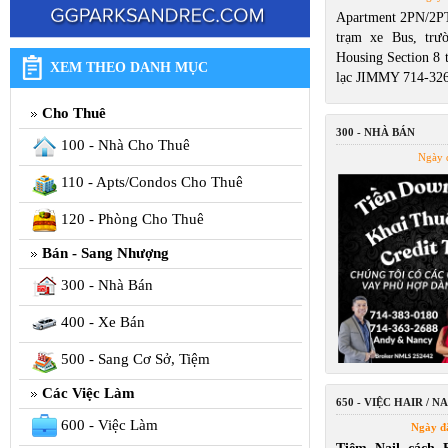
Apartment 2PN/2P
trạm xe Bus, trư
Housing Section 8 t
XEM THEO DANH MỤC
lạc JIMMY 714-32
Cho Thuê
300 - NHÀ BÁN
100 - Nhà Cho Thuê
Ngày 
110 - Apts/Condos Cho Thuê
120 - Phòng Cho Thuê
Bán - Sang Nhượng
300 - Nhà Bán
400 - Xe Bán
500 - Sang Cơ Sở, Tiệm
Các Việc Làm
650 - VIỆC HAIR / NA
600 - Việc Làm
Ngày đ