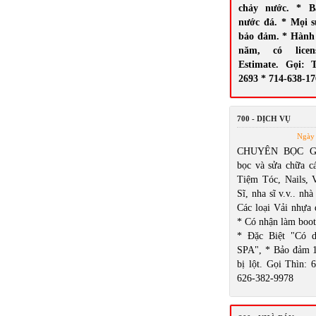
chảy nước. * B
nước đá. * Mọi 
bảo đảm. * Hành 
năm, có licen
Estimate. Gọi: 
2693 * 714-638-1
700 - DỊCH VỤ
Ngày 
CHUYÊN BỌC GH
bọc và sửa chữa cá
Tiệm Tóc, Nails,
Sĩ, nha sĩ v.v.. nhà
Các loại Vải nhựa 
* Có nhận làm boot
* Đặc Biệt "Có d
SPA", * Bảo đảm 
bị lột. Gọi Thìn: 
626-382-9978