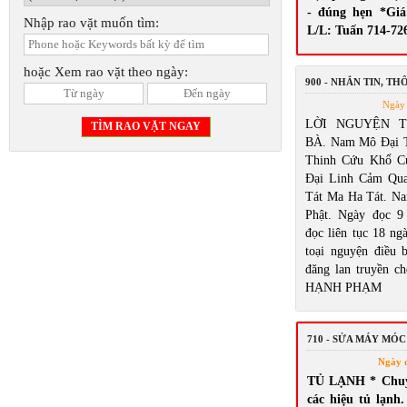
- đúng hẹn *Giá
Nhập rao vặt muốn tìm:
L/L: Tuấn 714-72
hoặc Xem rao vặt theo ngày:
900 - NHẮN TIN, T
Ngày 
LỜI NGUYỆN 
BÀ. Nam Mô Đại 
Thinh Cứu Khổ C
Đại Linh Cảm Qu
Tát Ma Ha Tát. N
Phật. Ngày đọc 9
đọc liên tục 18 ng
toại nguyện điều
đăng lan truyền ch
HẠNH PHẠM
710 - SỬA MÁY MÓC
Ngày 
TỦ LẠNH * Chuyê
các hiệu tủ lạnh.