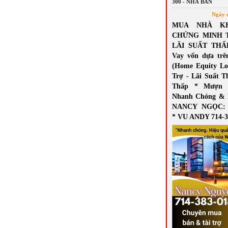
300 - NHÀ BÁN
Ngày 
MUA NHÀ K
CHỨNG MINH 
LÃI SUẤT THẤ
Vay vốn dựa trê
(Home Equity Lo
Trợ - Lãi Suất T
Thấp * Mượn 
Nhanh Chóng & 
NANCY NGỌC: 7
* VU ANDY 714-3