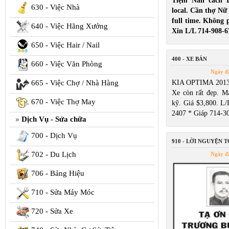
Tiệm Nail cách 
630 - Việc Nhà
local. Cần thợ Nữ
full time. Không p
640 - Việc Hãng Xưởng
Xin L/L 714-908-6
650 - Việc Hair / Nail
400 - XE BÁN
660 - Việc Văn Phòng
Ngày đ
665 - Việc Chợ / Nhà Hàng
KIA OPTIMA 2013 
Xe còn rất đẹp. Má
670 - Việc Thợ May
kỹ. Giá $3,800. L/
2407 * Giáp 714-3
Dịch Vụ - Sửa chữa
700 - Dịch Vụ
910 - LỜI NGUYỆN 
702 - Du Lịch
Ngày đ
706 - Bảng Hiệu
710 - Sửa Máy Móc
720 - Sửa Xe