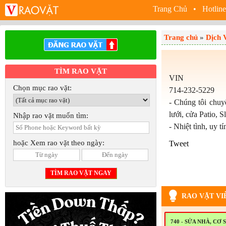
Trang Chủ
• Hotline
Trang chủ
»
Dịch 
TÌM RAO VẶT
VIN
Chọn mục rao vặt:
714-232-5229
- Chúng tôi chuy
lưới, cửa Patio, S
Nhập rao vặt muốn tìm:
- Nhiệt tình, uy t
hoặc Xem rao vặt theo ngày:
Tweet
RAO VẶT VI
740 - SỬA NHÀ, CƠ 