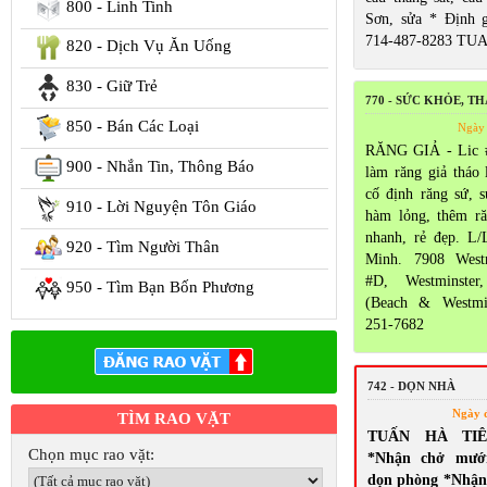
800 - Linh Tinh
Sơn, sửa * Định 
714-487-8283 TU
820 - Dịch Vụ Ăn Uống
830 - Giữ Trẻ
770 - SỨC KHỎE, T
850 - Bán Các Loại
Ngày 
RĂNG GIẢ - Lic 
900 - Nhắn Tin, Thông Báo
làm răng giả tháo 
cố định răng sứ, 
910 - Lời Nguyện Tôn Giáo
hàm lỏng, thêm ră
nhanh, rẻ đẹp. L/
920 - Tìm Người Thân
Minh. 7908 Westm
#D, Westminste
950 - Tìm Bạn Bốn Phương
(Beach & Westmi
251-7682
742 - DỌN NHÀ
Ngày 
TÌM RAO VẶT
TUẤN HÀ TI
Chọn mục rao vặt:
*Nhận chở mướ
dọn phòng *Nhận 