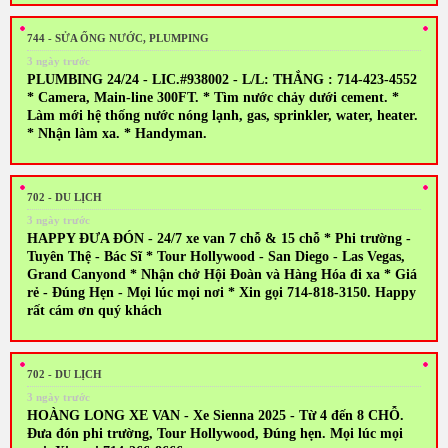
744 - SỬA ỐNG NƯỚC, PLUMPING
3 ngày trước
PLUMBING 24/24 - LIC.#938002 - L/L: THẮNG : 714-423-4552
* Camera, Main-line 300FT. * Tìm nước chảy dưới cement. *
Làm mới hệ thống nước nóng lạnh, gas, sprinkler, water, heater.
* Nhận làm xa. * Handyman.
702 - DU LỊCH
3 ngày trước
HAPPY ĐƯA ĐÓN - 24/7 xe van 7 chỗ & 15 chỗ * Phi trường -
Tuyên Thệ - Bác Sĩ * Tour Hollywood - San Diego - Las Vegas,
Grand Canyond * Nhận chở Hội Đoàn và Hàng Hóa đi xa * Giá
rẻ - Đúng Hẹn - Mọi lúc mọi nơi * Xin gọi 714-818-3150. Happy
rất cám ơn quý khách
702 - DU LỊCH
3 ngày trước
HOÀNG LONG XE VAN - Xe Sienna 2025 - Từ 4 đến 8 CHỖ.
Đưa đón phi trường, Tour Hollywood, Đúng hẹn. Mọi lúc mọi