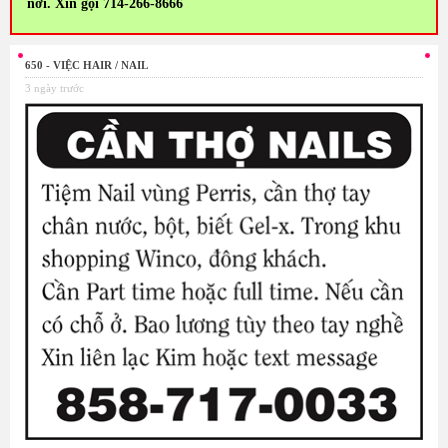
nơi. Xin gọi 714-266-8666
650 - VIỆC HAIR / NAIL
3 ngày trước