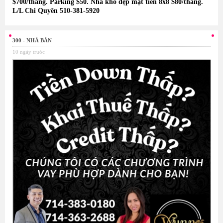
$700/tháng. Parking $50. Nhà kho đẹp mặt tiền 8x8 $80/tháng.
L/L Chi Quyên 510-381-5920
300 - NHÀ BÁN
10 ngày trước