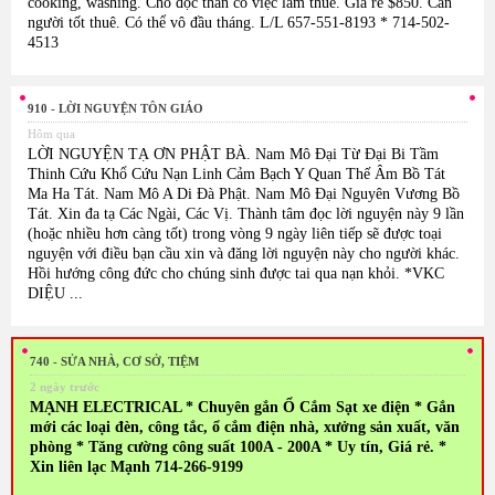
cooking, washing. Cho độc thân có việc làm thuê. Giá rẻ $850. Cần
người tốt thuê. Có thể vô đầu tháng. L/L 657-551-8193 * 714-502-
4513
910 - LỜI NGUYỆN TÔN GIÁO
Hôm qua
LỜI NGUYỆN TẠ ƠN PHẬT BÀ. Nam Mô Đại Từ Đại Bi Tầm
Thinh Cứu Khổ Cứu Nạn Linh Cảm Bạch Y Quan Thế Âm Bồ Tát
Ma Ha Tát. Nam Mô A Di Đà Phật. Nam Mô Đại Nguyên Vương Bồ
Tát. Xin đa tạ Các Ngài, Các Vị. Thành tâm đọc lời nguyện này 9 lần
(hoặc nhiều hơn càng tốt) trong vòng 9 ngày liên tiếp sẽ được toại
nguyện với điều bạn cầu xin và đăng lời nguyện này cho người khác.
Hồi hướng công đức cho chúng sinh được tai qua nạn khỏi. *VKC
DIỆU ...
740 - SỬA NHÀ, CƠ SỞ, TIỆM
2 ngày trước
MẠNH ELECTRICAL * Chuyên gắn Ổ Cắm Sạt xe điện * Gắn
mới các loại đèn, công tắc, ổ cắm điện nhà, xưởng sản xuất, văn
phòng * Tăng cường công suất 100A - 200A * Uy tín, Giá rẻ. *
Xin liên lạc Mạnh 714-266-9199