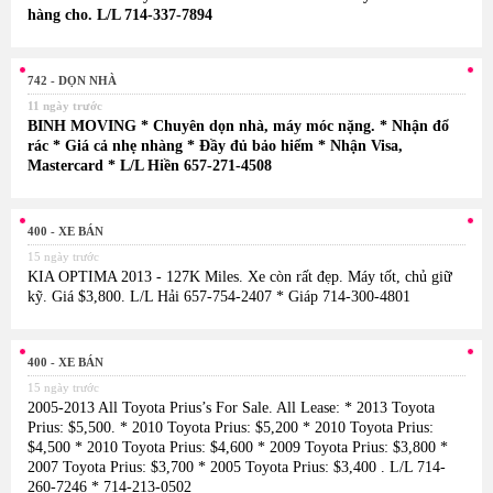
hàng cho. L/L 714-337-7894
742 - DỌN NHÀ
11 ngày trước
BINH MOVING * Chuyên dọn nhà, máy móc nặng. * Nhận đổ
rác * Giá cả nhẹ nhàng * Đầy đủ bảo hiểm * Nhận Visa,
Mastercard * L/L Hiền 657-271-4508
400 - XE BÁN
15 ngày trước
KIA OPTIMA 2013 - 127K Miles. Xe còn rất đẹp. Máy tốt, chủ giữ
kỹ. Giá $3,800. L/L Hải 657-754-2407 * Giáp 714-300-4801
400 - XE BÁN
15 ngày trước
2005-2013 All Toyota Prius’s For Sale. All Lease: * 2013 Toyota
Prius: $5,500. * 2010 Toyota Prius: $5,200 * 2010 Toyota Prius:
$4,500 * 2010 Toyota Prius: $4,600 * 2009 Toyota Prius: $3,800 *
2007 Toyota Prius: $3,700 * 2005 Toyota Prius: $3,400 . L/L 714-
260-7246 * 714-213-0502