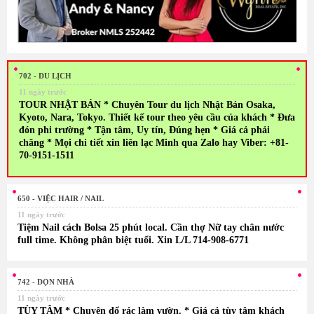
702 - DU LỊCH
11 ngày trước
TOUR NHẬT BẢN * Chuyên Tour du lịch Nhật Bản Osaka,
Kyoto, Nara, Tokyo. Thiết kế tour theo yêu cầu của khách * Đưa
đón phi trường * Tận tâm, Uy tín, Đúng hẹn * Giá cả phải
chăng * Mọi chi tiết xin liên lạc Minh qua Zalo hay Viber: +81-
70-9151-1511
650 - VIỆC HAIR / NAIL
11 ngày trước
Tiệm Nail cách Bolsa 25 phút local. Cần thợ Nữ tay chân nước
full time. Không phân biệt tuổi. Xin L/L 714-908-6771
742 - DỌN NHÀ
11 ngày trước
TÙY TÂM * Chuyên đổ rác làm vườn. * Giá cả tùy tâm khách