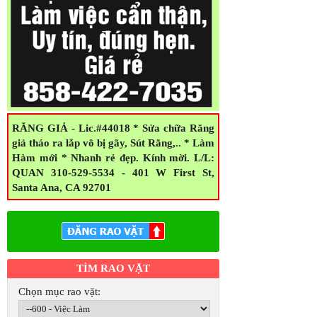
RĂNG GIẢ - Lic.#44018 * Sửa chữa Răng
giả tháo ra lắp vô bị gãy, Sút Răng,.. * Làm
Hàm mới * Nhanh rẻ đẹp. Kính mời. L/L:
QUAN 310-529-5534 - 401 W First St,
Santa Ana, CA 92701
TÌM RAO VẶT
Chọn mục rao vặt: