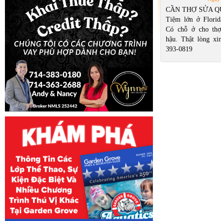
660 - Việc Văn 
CẦN THỢ SỬA Q
665 - Việc Chợ 
Tiệm lớn ở Florid
Có chỗ ở cho th
hậu. Thật lòng xin
393-0819