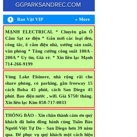
Rao Vặt VIP
» More
MẠNH ELECTRICAL * Chuyên gắn Ổ
Cắm Sạt xe điện * Gắn mới các loại đèn,
công tắc, ổ cắm điện nhà, xưởng sản xuất,
văn phòng * Tăng cường công suất 100A -
200A * Uy tín, Giá rẻ. * Xin liên lạc Mạnh
714-266-9199
Vùng Lake Elsinore, nhà rộng rãi cho
share phòng, có parking, gần freeway 15
cách Bolsa 45 phút, cách San Diego 45
phút. Bao điện nước , wifi. Giá $750/ tháng.
Xin liên lạc Kim 858-717-0033
THÔNG BÁO - Xin chân thành cảm ơn quý
khách đã luôn đồng hành cùng Tuần Báo
Người Việt Tự Do - San Diego hơn 39 năm
qua. Để phục vụ quý khách một cách hiệu