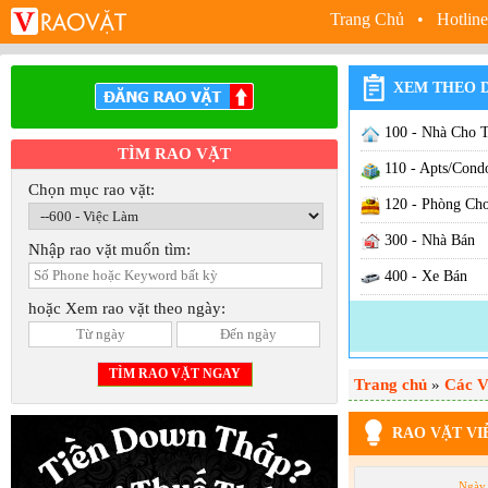
Trang Chủ
• Hotline
XEM THEO 
100 - Nhà Cho 
TÌM RAO VẶT
110 - Apts/Cond
Chọn mục rao vặt:
120 - Phòng Ch
300 - Nhà Bán
Nhập rao vặt muốn tìm:
400 - Xe Bán
hoặc Xem rao vặt theo ngày:
500 - Sang Cơ S
600 - Việc Làm
Trang chủ
630 - Việc Nhà
»
Các V
640 - Việc Hãn
RAO VẶT VI
650 - Việc Hair /
Ngày 