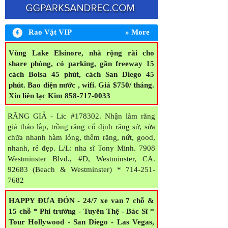
Rao Vặt VIP
» More
RĂNG GIẢ Sửa chữa Hàm Răng Giả, nứt,
hư, lỏng, gãy móc, thêm Răng, lấy liền.
Hàm giả có implant Làm răng giả tháo lắp.
Vùng Lake Elsinore, nhà rộng rãi cho
Hàm nhựa dẻo không gãy, nứt. Giá Rẻ.
LL:
share phòng, có parking, gần freeway 15
Tùng 714-251-7035
cách Bolsa 45 phút, cách San Diego 45
phút. Bao điện nước , wifi. Giá $750/ tháng.
Xin liên lạc Kim 858-717-0033
RĂNG GIẢ - Lic #178302. Nhận làm răng
giả tháo lắp, trồng răng cố định răng sứ, sửa
chữa nhanh hàm lỏng, thêm răng, nứt, good,
nhanh, rẻ đẹp. L/L: nha sĩ Tony Minh. 7908
Westminster Blvd., #D, Westminster, CA.
92683 (Beach & Westminster) * 714-251-
7682
HAPPY ĐƯA ĐÓN - 24/7 xe van 7 chỗ &