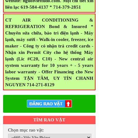
$50/ 1 trang và sẽ được đăng free trên
website: nguoiviettudo.com. Mọi chi tiết xin
liên lạc 619-584-4137 * 714-379-2851
CT AIR CONDITIONING &
REFRIGERATION Bond & Insured *
Chuyên sửa chữa, bảo trì điện lạnh - Máy
lạnh, máy sưởi - Walk-in cooler, freezer, ice
maker - Công ty có nhận trả credit cards -
Nhận xin Permit City cho hệ thống Máy
lạnh (Lic #C20, C10) - New central air
system warranty for 10 years + - 5 years
labor warranty - Offer Financing cho New
System TẬN TÂM, UY TÍN CHANH
NGUYEN 714-271-8129
TÌM RAO VẶT