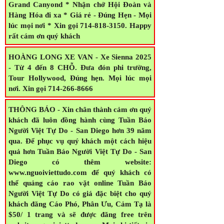
15 chỗ * Phi trường - Tuyên Thệ - Bác Sĩ *
Tour Hollywood - San Diego - Las Vegas,
Grand Canyond * Nhận chở Hội Đoàn và
Hàng Hóa đi xa * Giá rẻ - Đúng Hẹn - Mọi
lúc mọi nơi * Xin gọi 714-818-3150. Happy
rất cám ơn quý khách
HOÀNG LONG XE VAN - Xe Sienna 2025
- Từ 4 đến 8 CHỖ. Đưa đón phi trường,
Tour Hollywood, Đúng hẹn. Mọi lúc mọi
nơi. Xin gọi 714-266-8666
THÔNG BÁO - Xin chân thành cảm ơn quý
khách đã luôn đồng hành cùng Tuần Báo
Người Việt Tự Do - San Diego hơn 39 năm
qua. Để phục vụ quý khách một cách hiệu
quả hơn Tuần Báo Người Việt Tự Do - San
Diego có thêm website:
www.nguoiviettudo.com để quý khách có
thể quảng cáo rao vặt online Tuần Báo
Người Việt Tự Do có giá đặc biệt cho quý
khách đăng Cáo Phó, Phân Ưu, Cảm Tạ là