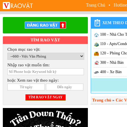
Trang Chủ
• Hotline
XEM THEO 
100 - Nhà Cho 
TÌM RAO VẶT
110 - Apts/Cond
Chọn mục rao vặt:
120 - Phòng Ch
300 - Nhà Bán
Nhập rao vặt muốn tìm:
400 - Xe Bán
hoặc Xem rao vặt theo ngày:
500 - Sang Cơ S
600 - Việc Làm
Trang chủ
630 - Việc Nhà
»
Các V
640 - Việc Hãn
650 - Việc Hair /