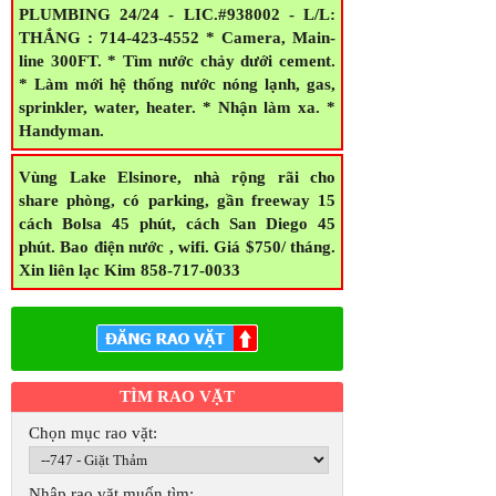
PLUMBING 24/24 - LIC.#938002 - L/L:
THẮNG : 714-423-4552 * Camera, Main-
line 300FT. * Tìm nước chảy dưới cement.
* Làm mới hệ thống nước nóng lạnh, gas,
sprinkler, water, heater. * Nhận làm xa. *
Handyman.
Vùng Lake Elsinore, nhà rộng rãi cho
share phòng, có parking, gần freeway 15
cách Bolsa 45 phút, cách San Diego 45
phút. Bao điện nước , wifi. Giá $750/ tháng.
Xin liên lạc Kim 858-717-0033
TÌM RAO VẶT
Chọn mục rao vặt:
Nhập rao vặt muốn tìm: