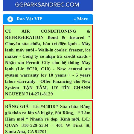
Rao Vặt VIP
» More
CT AIR CONDITIONING &
REFRIGERATION Bond & Insured *
Chuyên sửa chữa, bảo trì điện lạnh - Máy
lạnh, máy sưởi - Walk-in cooler, freezer, ice
maker - Công ty có nhận trả credit cards -
Nhận xin Permit City cho hệ thống Máy
lạnh (Lic #C20, C10) - New central air
system warranty for 10 years + - 5 years
labor warranty - Offer Financing cho New
System TẬN TÂM, UY TÍN CHANH
NGUYEN 714-271-8129
RĂNG GIẢ - Lic.#44018 * Sửa chữa Răng
giả tháo ra lắp vô bị gãy, Sút Răng,.. * Làm
Hàm mới * Nhanh rẻ đẹp. Kính mời. L/L:
QUAN 310-529-5534 - 401 W First St,
Santa Ana, CA 92701