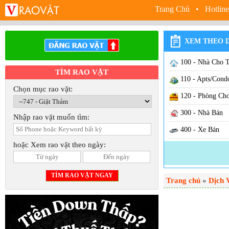
Trang Chủ
• Hotline
XEM THEO 
100 - Nhà Cho 
TÌM RAO VẶT
110 - Apts/Cond
Chọn mục rao vặt:
120 - Phòng Ch
300 - Nhà Bán
Nhập rao vặt muốn tìm:
400 - Xe Bán
hoặc Xem rao vặt theo ngày:
500 - Sang Cơ S
600 - Việc Làm
Trang chủ
630 - Việc Nhà
»
Dịch 
640 - Việc Hãn
650 - Việc Hair /