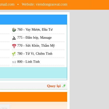
gmail.com • Website:
viendongraovat.com
760 - Vay Mượn, Đầu Tư
775 - Đấm bóp, Massage
770 - Sức Khỏe, Thẩm Mỹ
780 - Tử Vi, Chiêm Tinh
800 - Linh Tinh
820 - Dịch Vụ Ăn Uống
ệm
830 - Giữ Trẻ
850 - Bán Các Loại
Quay lại
mping
900 - Nhắn Tin, Thông Báo
910 - Lời Nguyện Tôn Giáo
5-2026