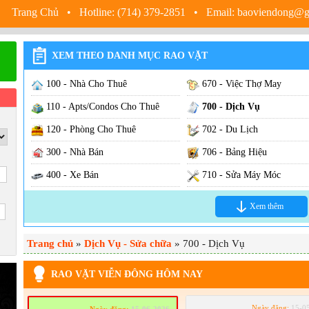
Trang Chủ
• Hotline: (714) 379-2851 • Email: baoviendong@
XEM THEO DANH MỤC RAO VẶT
100 - Nhà Cho Thuê
670 - Việc Thợ May
110 - Apts/Condos Cho Thuê
700 - Dịch Vụ
120 - Phòng Cho Thuê
702 - Du Lịch
300 - Nhà Bán
706 - Bảng Hiệu
400 - Xe Bán
710 - Sửa Máy Móc
500 - Sang Cơ Sở, Tiệm
720 - Sửa Xe
Xem thêm
600 - Việc Làm
740 - Sửa Nhà, Cơ Sở, Ti
Trang chủ
630 - Việc Nhà
»
Dịch Vụ - Sửa chữa
» 700 - Dịch Vụ
742 - Dọn Nhà
640 - Việc Hãng Xưởng
744 - Sửa Ống Nước, Plu
RAO VẶT VIỄN ĐÔNG HÔM NAY
650 - Việc Hair / Nail
746 - Làm Vườn
Ngày đăng:
15-0