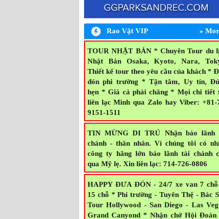
Rao Vặt VIP
» Mor
RĂNG GIẢ - Lic #178302. Nhận làm r
giả tháo lắp, trồng răng cố định răng sứ, 
chữa nhanh hàm lỏng, thêm răng, nứt, go
TOUR NHẬT BẢN * Chuyên Tour du l
nhanh, rẻ đẹp. L/L: nha sĩ Tony Minh. 7
Nhật Bản Osaka, Kyoto, Nara, Tok
Westminster Blvd., #D, Westminster, 
Thiết kế tour theo yêu cầu của khách * 
92683 (Beach & Westminster) * 714-2
đón phi trường * Tận tâm, Uy tín, Đ
7682
hẹn * Giá cả phải chăng * Mọi chi tiết 
liên lạc Minh qua Zalo hay Viber: +81-
9151-1511
TIN MỪNG DI TRÚ Nhận bảo lãnh t
chánh - thân nhân. Vì chúng tôi có nh
công ty hãng lớn bảo lãnh tài chánh 
qua Mỹ lẹ. Xin liên lạc: 714-726-0806
HAPPY ĐƯA ĐÓN - 24/7 xe van 7 ch
15 chỗ * Phi trường - Tuyên Thệ - Bác S