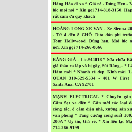
Tour Hollywood - San Diego - Las Veg
Grand Canyond * Nhận chở Hội Đoàn
Hàng Hóa đi xa * Giá rẻ - Đúng Hẹn - 
lúc mọi nơi * Xin gọi 714-818-3150. Ha
rất cám ơn quý khách
HOÀNG LONG XE VAN - Xe Sienna 2
- Từ 4 đến 8 CHỖ. Đưa đón phi trườ
Tour Hollywood, Đúng hẹn. Mọi lúc 
nơi. Xin gọi 714-266-8666
RĂNG GIẢ - Lic.#44018 * Sửa chữa R
giả tháo ra lắp vô bị gãy, Sút Răng,.. * 
Hàm mới * Nhanh rẻ đẹp. Kính mời. L
QUAN 310-529-5534 - 401 W First 
Santa Ana, CA 92701
MẠNH ELECTRICAL * Chuyên gắn
Cắm Sạt xe điện * Gắn mới các loại đ
công tắc, ổ cắm điện nhà, xưởng sản xu
văn phòng * Tăng cường công suất 100