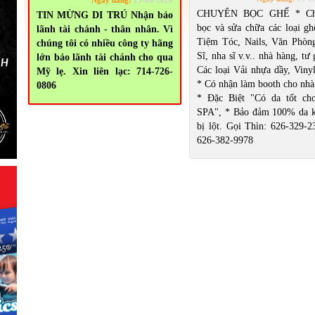
Ngày đăng:
15-06-2026
660 - Việc Văn Phòng
747 - Giặt Thảm
CHUYÊN BỌC GHẾ * Ch
TIN MỪNG DI TRÚ Nhận bảo
665 - Việc Chợ / Nhà Hàng
750 - Dạy, Huấn Luyện
bọc và sửa chữa các loại gh
lãnh tài chánh - thân nhân. Vì
Tiệm Tóc, Nails, Văn Phòn
chúng tôi có nhiều công ty hãng
Sĩ, nha sĩ v.v.. nhà hàng, tư 
lớn bảo lãnh tài chánh cho qua
Các loại Vải nhựa dầy, Vinyl
Mỹ lẹ. Xin liên lạc: 714-726-
* Có nhận làm booth cho nhà
0806
* Đặc Biệt "Có da tốt ch
SPA", * Bảo đảm 100% da 
bị lột. Gọi Thìn: 626-329-2
626-382-9978