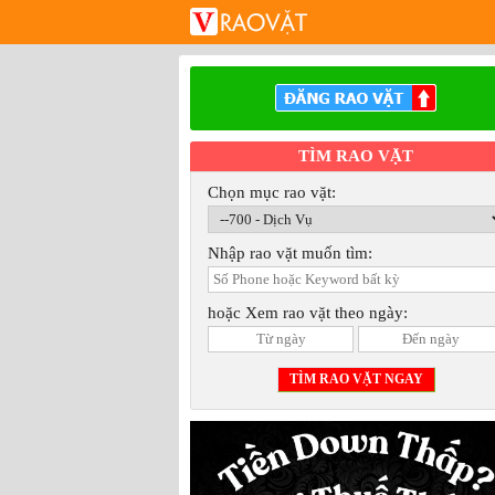
TÌM RAO VẶT
Chọn mục rao vặt:
Nhập rao vặt muốn tìm:
hoặc Xem rao vặt theo ngày: