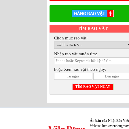
200A * Uy tín, Giá rẻ. * Xin liên lạc M
714-266-9199
TÌM RAO VẶT
Chọn mục rao vặt:
Nhập rao vặt muốn tìm:
hoặc Xem rao vặt theo ngày: