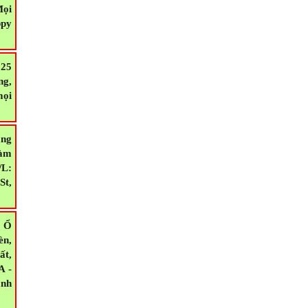
as,
 và
Mọi
ppy
025
ng,
mọi
ăng
Làm
/L:
St,
 Ổ
èn,
ất,
A -