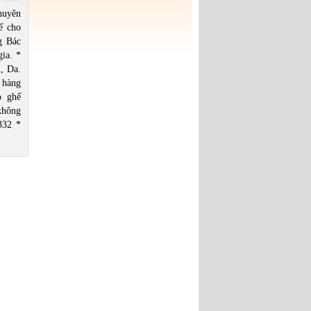
920 - Tìm Người Thân
uyên
950 - Tìm Bạn Bốn Phương
ế cho
g Bác
gia. *
, Da.
 hàng
o ghế
không
332 *