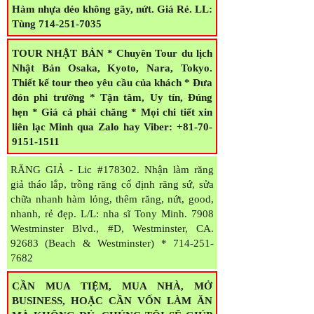
Hàm giả có implant Làm răng giả tháo lắp.
Hàm nhựa dẻo không gãy, nứt. Giá Rẻ.
LL:
Tùng 714-251-7035
TOUR NHẬT BẢN * Chuyên Tour du lịch
Nhật Bản Osaka, Kyoto, Nara, Tokyo.
Thiết kế tour theo yêu cầu của khách * Đưa
đón phi trường * Tận tâm, Uy tín, Đúng
hẹn * Giá cả phải chăng * Mọi chi tiết xin
liên lạc Minh qua Zalo hay Viber: +81-70-
9151-1511
RĂNG GIẢ - Lic #178302. Nhận làm răng
giả tháo lắp, trồng răng cố định răng sứ, sửa
chữa nhanh hàm lỏng, thêm răng, nứt, good,
nhanh, rẻ đẹp. L/L: nha sĩ Tony Minh. 7908
Westminster Blvd., #D, Westminster, CA.
92683 (Beach & Westminster) * 714-251-
7682
CẦN MUA TIỆM, MUA NHÀ, MỞ
BUSINESS, HOẶC CẦN VỐN LÀM ĂN