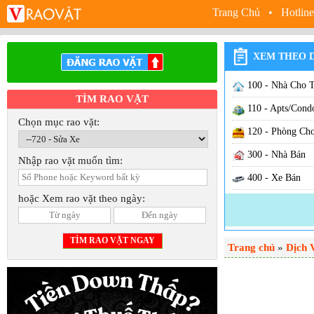
Trang Chủ
• Hotline
XEM THEO 
100 - Nhà Cho 
TÌM RAO VẶT
110 - Apts/Cond
Chọn mục rao vặt:
120 - Phòng Ch
300 - Nhà Bán
Nhập rao vặt muốn tìm:
400 - Xe Bán
hoặc Xem rao vặt theo ngày:
500 - Sang Cơ S
600 - Việc Làm
Trang chủ
630 - Việc Nhà
»
Dịch 
640 - Việc Hãn
650 - Việc Hair /