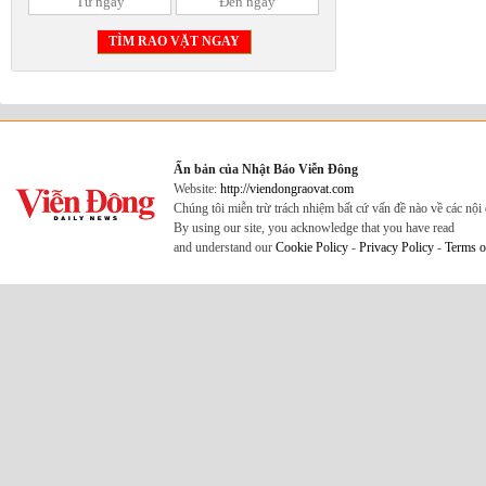
Ấn bản của Nhật Báo Viễn Đông
Website:
http://viendongraovat.com
Chúng tôi miễn trừ trách nhiệm bất cứ vấn đề nào về các nộ
By using our site, you acknowledge that you have read
and understand our
Cookie Policy
-
Privacy Policy
-
Terms o