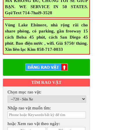
MÀ KHÔNG ĐỦ, CHÚNG TÔI SẼ GIÚP
BẠN. WE SERVICE IN 50 STATES.
Gọi/Text 714-7hai9-3528
Vùng Lake Elsinore, nhà rộng rãi cho
share phòng, có parking, gần freeway 15
cách Bolsa 45 phút, cách San Diego 45
phút. Bao điện nước , wifi. Giá $750/ tháng.
Xin liên lạc Kim 858-717-0033
TÌM RAO VẶT
Chọn mục rao vặt:
Nhập rao vặt muốn tìm:
hoặc Xem rao vặt theo ngày: