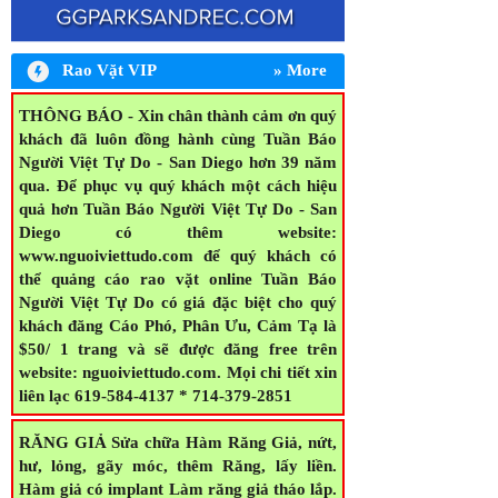
Rao Vặt VIP
» More
CT AIR CONDITIONING &
THÔNG BÁO - Xin chân thành cảm ơn quý
REFRIGERATION Bond & Insured *
khách đã luôn đồng hành cùng Tuần Báo
Chuyên sửa chữa, bảo trì điện lạnh - Máy
Người Việt Tự Do - San Diego hơn 39 năm
lạnh, máy sưởi - Walk-in cooler, freezer, ice
qua. Để phục vụ quý khách một cách hiệu
maker - Công ty có nhận trả credit cards -
quả hơn Tuần Báo Người Việt Tự Do - San
Nhận xin Permit City cho hệ thống Máy
Diego có thêm website:
lạnh (Lic #C20, C10) - New central air
www.nguoiviettudo.com để quý khách có
system warranty for 10 years + - 5 years
thể quảng cáo rao vặt online Tuần Báo
labor warranty - Offer Financing cho New
Người Việt Tự Do có giá đặc biệt cho quý
System TẬN TÂM, UY TÍN CHANH
khách đăng Cáo Phó, Phân Ưu, Cảm Tạ là
NGUYEN 714-271-8129
$50/ 1 trang và sẽ được đăng free trên
website: nguoiviettudo.com. Mọi chi tiết xin
liên lạc 619-584-4137 * 714-379-2851
RĂNG GIẢ Sửa chữa Hàm Răng Giả, nứt,
hư, lỏng, gãy móc, thêm Răng, lấy liền.