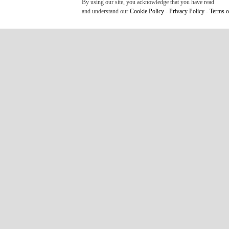
Chúng tôi miễn trừ trách nhiệm bất cứ vấn đề nào về các nộ
By using our site, you acknowledge that you have read
and understand our
Cookie Policy
-
Privacy Policy
-
Terms o