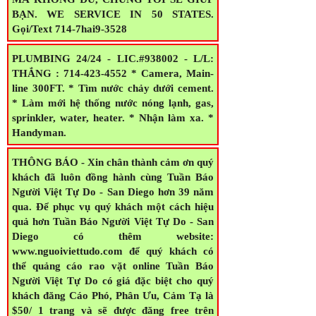
BUSINESS, HOẶC CẦN VỐN LÀM ĂN
MÀ KHÔNG ĐỦ, CHÚNG TÔI SẼ GIÚP
BẠN. WE SERVICE IN 50 STATES.
Gọi/Text 714-7hai9-3528
PLUMBING 24/24 - LIC.#938002 - L/L:
THẮNG : 714-423-4552 * Camera, Main-
line 300FT. * Tìm nước chảy dưới cement.
* Làm mới hệ thống nước nóng lạnh, gas,
sprinkler, water, heater. * Nhận làm xa. *
Handyman.
THÔNG BÁO - Xin chân thành cảm ơn quý
khách đã luôn đồng hành cùng Tuần Báo
Người Việt Tự Do - San Diego hơn 39 năm
qua. Để phục vụ quý khách một cách hiệu
quả hơn Tuần Báo Người Việt Tự Do - San
Diego có thêm website:
www.nguoiviettudo.com để quý khách có
thể quảng cáo rao vặt online Tuần Báo
Người Việt Tự Do có giá đặc biệt cho quý
khách đăng Cáo Phó, Phân Ưu, Cảm Tạ là