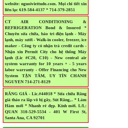
$50/ 1 trang và sẽ được đăng free trên
website: nguoiviettudo.com. Mọi chi tiết xin
liên lạc 619-584-4137 * 714-379-2851
CT AIR CONDITIONING &
REFRIGERATION Bond & Insured *
Chuyên sửa chữa, bảo trì điện lạnh - Máy
lạnh, máy sưởi - Walk-in cooler, freezer, ice
maker - Công ty có nhận trả credit cards -
Nhận xin Permit City cho hệ thống Máy
lạnh (Lic #C20, C10) - New central air
system warranty for 10 years + - 5 years
labor warranty - Offer Financing cho New
System TẬN TÂM, UY TÍN CHANH
NGUYEN 714-271-8129
RĂNG GIẢ - Lic.#44018 * Sửa chữa Răng
giả tháo ra lắp vô bị gãy, Sút Răng,.. * Làm
Hàm mới * Nhanh rẻ đẹp. Kính mời. L/L:
QUAN 310-529-5534 - 401 W First St,
Santa Ana, CA 92701