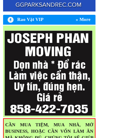
Rao Vặt VIP
» More
TIN MỪNG DI TRÚ Nhận bảo lãnh tài
chánh - thân nhân. Vì chúng tôi có nhiều
công ty hãng lớn bảo lãnh tài chánh cho
qua Mỹ lẹ. Xin liên lạc: 714-726-0806
CẦN MUA TIỆM, MUA NHÀ, MỞ