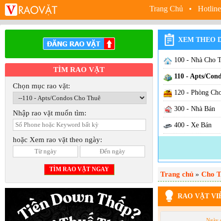
Trang Chủ
• Hotline
XEM THEO 
100 - Nhà Cho 
TÌM RAO VẶT
110 - Apts/Con
Chọn mục rao vặt:
120 - Phòng Ch
300 - Nhà Bán
Nhập rao vặt muốn tìm:
400 - Xe Bán
hoặc Xem rao vặt theo ngày:
500 - Sang Cơ S
600 - Việc Làm
Trang chủ
630 - Việc Nhà
»
Cho T
640 - Việc Hãn
RAO VẶT VI
650 - Việc Hair /
Ngày 