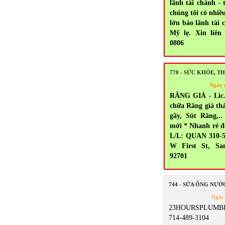
lãnh tài chánh - 
chúng tôi có nhiề
lớn bảo lãnh tài 
Mỹ lẹ. Xin liên 
0806
770 - SỨC KHỎE, 
Ngày 
RĂNG GIẢ - Lic.
chữa Răng giả thá
gãy, Sút Răng,
mới * Nhanh rẻ đ
L/L: QUAN 310-5
W First St, Sa
92701
744 - SỬA ỐNG NƯỚ
Ngày 
23HOURSPLUMBI
714-489-3104 5