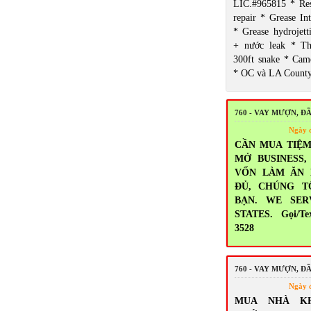
LIC.#965815 * Res
repair * Grease Int
* Grease hydrojett
+ nước leak * T
300ft snake * Came
* OC và LA Count
760 - VAY MƯỢN, Đ
Ngày 
CẦN MUA TIỆM
MỞ BUSINESS
VỐN LÀM ĂN
ĐỦ, CHÚNG T
BẠN. WE SER
STATES. Gọi/Tex
3528
760 - VAY MƯỢN, Đ
Ngày 
MUA NHÀ K