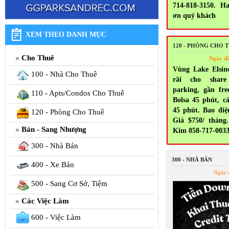
714-818-3150. H
ơn quý khách
XEM THEO DANH MỤC
120 - PHÒNG CHO 
Cho Thuê
Ngày đ
Vùng Lake Elsin
100 - Nhà Cho Thuê
rãi cho share
parking, gần fr
110 - Apts/Condos Cho Thuê
Bolsa 45 phút, c
45 phút. Bao điện
120 - Phòng Cho Thuê
Giá $750/ tháng.
Bán - Sang Nhượng
Kim 858-717-003
300 - Nhà Bán
300 - NHÀ BÁN
400 - Xe Bán
Ngày 
500 - Sang Cơ Sở, Tiệm
Các Việc Làm
600 - Việc Làm