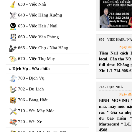
630 - Việc Nhà
640 - Việc Hãng Xưởng
650 - Việc Hair / Nail
660 - Việc Văn Phòng
650 - VIỆC HAIR / NA
Ngày đă
665 - Việc Chợ / Nhà Hàng
Tiệm Nail cách 
670 - Việc Thợ May
local. Cần thợ Nữ
full time. Không p
Dịch Vụ - Sửa chữa
Xin L/L 714-908-6
700 - Dịch Vụ
742 - DỌN NHÀ
702 - Du Lịch
Ngày đă
706 - Bảng Hiệu
BINH MOVING *
nhà, máy móc nặ
710 - Sửa Máy Móc
rác * Giá cả nh
đủ bảo hiểm *
720 - Sửa Xe
Mastercard * L/L
4508