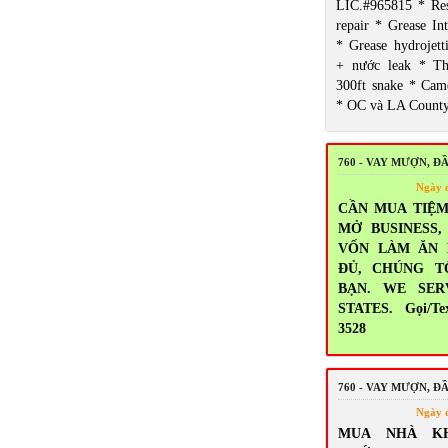
LIC.#965815 * Res
repair * Grease Int
* Grease hydrojett
+ nước leak * T
300ft snake * Came
* OC và LA Count
760 - VAY MƯỢN, Đ
Ngày 
CẦN MUA TIỆM
MỞ BUSINESS
VỐN LÀM ĂN
ĐỦ, CHÚNG T
BẠN. WE SER
STATES. Gọi/Tex
3528
760 - VAY MƯỢN, Đ
Ngày 
MUA NHÀ K