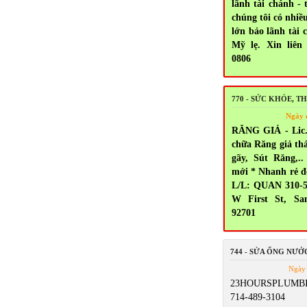
lãnh tài chánh - 
chúng tôi có nhiề
lớn bảo lãnh tài 
Mỹ lẹ. Xin liên 
0806
770 - SỨC KHỎE, 
Ngày 
RĂNG GIẢ - Lic.
chữa Răng giả thá
gãy, Sút Răng,
mới * Nhanh rẻ đ
L/L: QUAN 310-5
W First St, Sa
92701
744 - SỬA ỐNG NƯỚ
Ngày 
23HOURSPLUMBI
714-489-3104 5