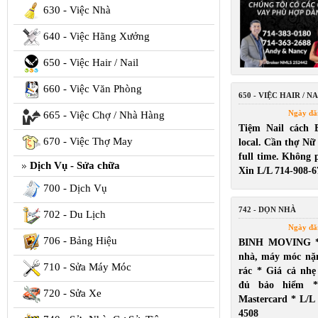
630 - Việc Nhà
640 - Việc Hãng Xưởng
650 - Việc Hair / Nail
660 - Việc Văn Phòng
650 - VIỆC HAIR / NA
Ngày đă
665 - Việc Chợ / Nhà Hàng
Tiệm Nail cách 
670 - Việc Thợ May
local. Cần thợ Nữ
full time. Không p
Dịch Vụ - Sửa chữa
Xin L/L 714-908-6
700 - Dịch Vụ
742 - DỌN NHÀ
702 - Du Lịch
Ngày đă
706 - Bảng Hiệu
BINH MOVING *
nhà, máy móc nặ
710 - Sửa Máy Móc
rác * Giá cả nh
đủ bảo hiểm *
720 - Sửa Xe
Mastercard * L/L
4508