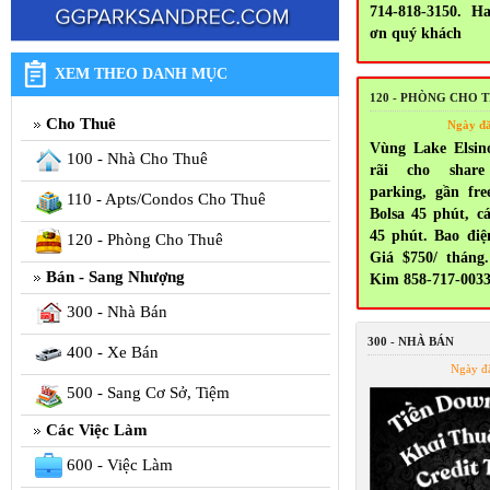
714-818-3150. H
ơn quý khách
XEM THEO DANH MỤC
120 - PHÒNG CHO 
Cho Thuê
Ngày đ
Vùng Lake Elsin
100 - Nhà Cho Thuê
rãi cho share
parking, gần fr
110 - Apts/Condos Cho Thuê
Bolsa 45 phút, c
45 phút. Bao điện
120 - Phòng Cho Thuê
Giá $750/ tháng.
Bán - Sang Nhượng
Kim 858-717-003
300 - Nhà Bán
300 - NHÀ BÁN
400 - Xe Bán
Ngày đ
500 - Sang Cơ Sở, Tiệm
Các Việc Làm
600 - Việc Làm