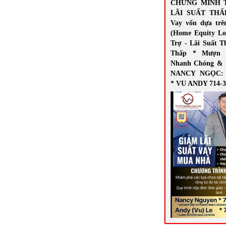
CHỨNG MINH 
LÃI SUẤT THẤ
Vay vốn dựa trê
(Home Equity Lo
Trợ - Lãi Suất T
Thấp * Mượn 
Nhanh Chóng & 
NANCY NGỌC: 7
* VU ANDY 714-3