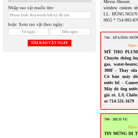
Mirror-Shower 
Nhập rao vặt muốn tìm:
window custom sh
LL: HÙNG NGUYỄ
9955 * 714-993-87
hoặc Xem rao vặt theo ngày:
744 - SỬA ỐNG NƯ
Ngày 
MỸ THO PLUMBI
Chuyên thông ốn
gas, water-heate
300F - Thay sửa s
Có bán máy dò 
nước bể. - Camera
Máy dò ống nước
giá rẻ. L/L Chiến
or 714-531-1679
700 - DỊCH VỤ
Ngày 
TIN MỪNG DI T