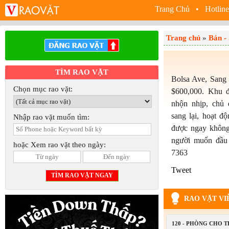
Trang Chủ
• Hotline
Trang chủ
»
Bán -
TÌM RAO VẶT
Bolsa Ave, Sang 
Chọn mục rao vặt:
$600,000. Khu đ
nhộn nhịp, chủ
sang lại, hoạt 
Nhập rao vặt muốn tìm:
được ngay không
người muốn đầu 
hoặc Xem rao vặt theo ngày:
7363
Tweet
RAO VẶT VI
120 - PHÒNG CHO 