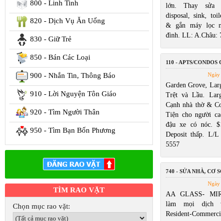
800 - Linh Tinh
lớn. Thay sửa w
disposal, sink, toi
820 - Dịch Vụ Ăn Uống
& gắn máy lọc n
đình. LL: A.Châu:
830 - Giữ Trẻ
850 - Bán Các Loại
110 - APTS/CONDOS
900 - Nhắn Tin, Thông Báo
Ngày 
Garden Grove, Larg
910 - Lời Nguyện Tôn Giáo
Trệt và Lầu. Lar
Cạnh nhà thờ & Cos
920 - Tìm Người Thân
Tiện cho người ca
đậu xe có nóc. $
950 - Tìm Bạn Bốn Phương
Deposit thấp. L/
5557
740 - SỬA NHÀ, CƠ S
Ngày 
TÌM RAO VẶT
AA GLASS- MIR
làm mọi dịch 
Chọn mục rao vặt:
Resident-Commerc