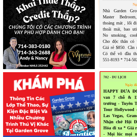
Ng
Nhà Garden Gro
Master Bedroom
thoáng mát , lối đi
thoải mái, bao util
No smoking, cook
Cho độc thân có 
Giá rẻ $850. Cần n
Có thể vô đầu th
551-8193 * 714-50
702 - DU LỊCH
Ngày đ
HAPPY ĐƯA ĐÓN
van 7 chỗ & 1
trường - Tuyên T
Tour Hollywood 
Las Vegas, Gra
Nhận chở Hội Đ
Hóa đi xa * Giá 
- Mọi lúc mọi n