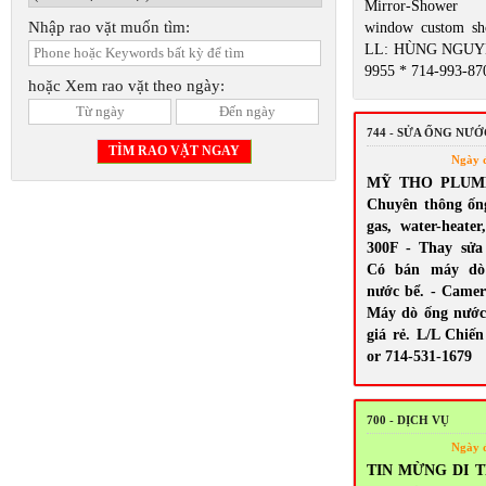
Mirror-Shower 
Nhập rao vặt muốn tìm:
window custom sh
LL: HÙNG NGUYỄ
9955 * 714-993-87
hoặc Xem rao vặt theo ngày:
744 - SỬA ỐNG NƯ
Ngày 
MỸ THO PLUMBI
Chuyên thông ốn
gas, water-heate
300F - Thay sửa s
Có bán máy dò 
nước bể. - Camera
Máy dò ống nước
giá rẻ. L/L Chiến
or 714-531-1679
700 - DỊCH VỤ
Ngày 
TIN MỪNG DI T