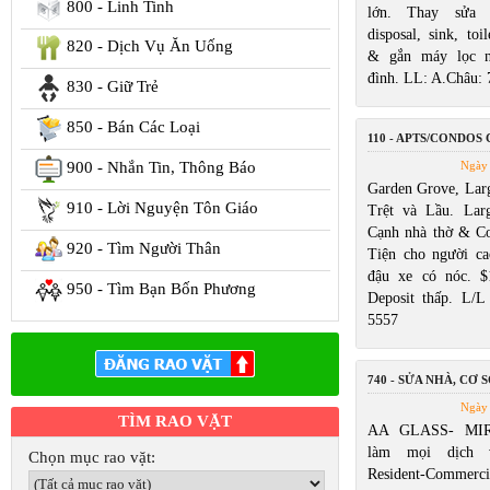
800 - Linh Tinh
lớn. Thay sửa w
disposal, sink, toi
820 - Dịch Vụ Ăn Uống
& gắn máy lọc n
đình. LL: A.Châu:
830 - Giữ Trẻ
850 - Bán Các Loại
110 - APTS/CONDOS
900 - Nhắn Tin, Thông Báo
Ngày 
Garden Grove, Larg
910 - Lời Nguyện Tôn Giáo
Trệt và Lầu. Lar
Cạnh nhà thờ & Cos
920 - Tìm Người Thân
Tiện cho người ca
đậu xe có nóc. $
950 - Tìm Bạn Bốn Phương
Deposit thấp. L/
5557
740 - SỬA NHÀ, CƠ S
Ngày 
TÌM RAO VẶT
AA GLASS- MIR
làm mọi dịch 
Chọn mục rao vặt:
Resident-Commerc