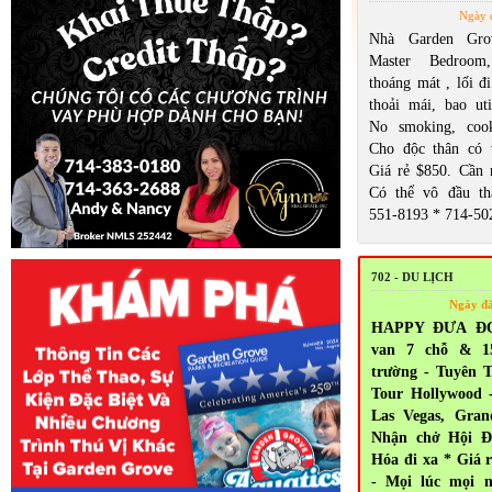
Ngày 
Nhà Garden Gro
Master Bedroom
thoáng mát , lối đi
thoải mái, bao util
No smoking, cook
Cho độc thân có 
Giá rẻ $850. Cần n
Có thể vô đầu th
551-8193 * 714-50
702 - DU LỊCH
Ngày đ
HAPPY ĐƯA ĐÓN
van 7 chỗ & 1
trường - Tuyên T
Tour Hollywood 
Las Vegas, Gra
Nhận chở Hội Đ
Hóa đi xa * Giá 
- Mọi lúc mọi n