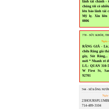
lãnh tài chánh - 
chúng tôi có nhiề
lớn bảo lãnh tài 
Mỹ lẹ. Xin liên 
0806
770 - SỨC KHỎE, 
Ngày 
RĂNG GIẢ - Lic.
chữa Răng giả thá
gãy, Sút Răng,
mới * Nhanh rẻ đ
L/L: QUAN 310-5
W First St, Sa
92701
744 - SỬA ỐNG NƯỚ
Ngày 
23HOURSPLUMBI
714-489-3104 5