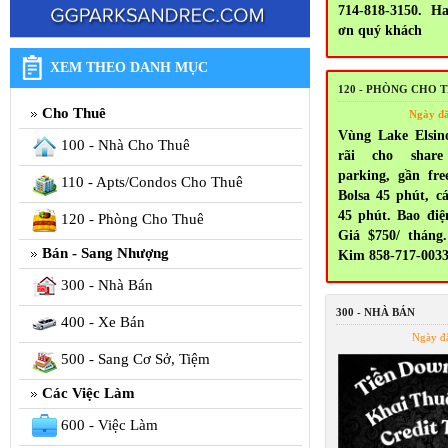
714-818-3150. H
ơn quý khách
XEM THEO DANH MỤC
120 - PHÒNG CHO 
Cho Thuê
Ngày đ
Vùng Lake Elsin
100 - Nhà Cho Thuê
rãi cho share
parking, gần fr
110 - Apts/Condos Cho Thuê
Bolsa 45 phút, c
45 phút. Bao điện
120 - Phòng Cho Thuê
Giá $750/ tháng.
Bán - Sang Nhượng
Kim 858-717-003
300 - Nhà Bán
300 - NHÀ BÁN
400 - Xe Bán
Ngày đ
500 - Sang Cơ Sở, Tiệm
Các Việc Làm
600 - Việc Làm