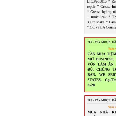
LIC.#965815 * Res
repair * Grease Int
* Grease hydrojett
+ nước leak * T
300ft snake * Came
* OC và LA Count
760 - VAY MƯỢN, Đ
Ngày 
CẦN MUA TIỆM
MỞ BUSINESS
VỐN LÀM ĂN
ĐỦ, CHÚNG T
BẠN. WE SER
STATES. Gọi/Tex
3528
760 - VAY MƯỢN, Đ
Ngày 
MUA NHÀ K