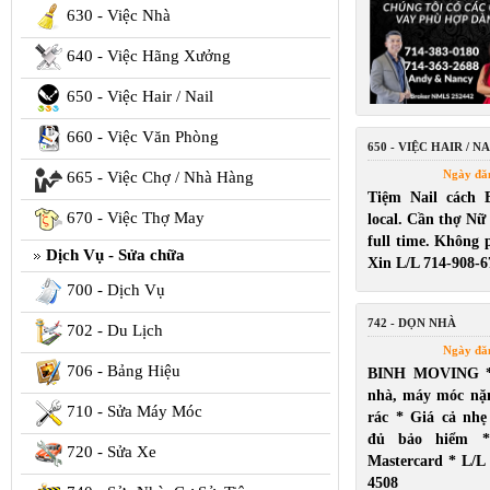
630 - Việc Nhà
640 - Việc Hãng Xưởng
650 - Việc Hair / Nail
660 - Việc Văn Phòng
650 - VIỆC HAIR / NA
Ngày đă
665 - Việc Chợ / Nhà Hàng
Tiệm Nail cách 
670 - Việc Thợ May
local. Cần thợ Nữ
full time. Không p
Dịch Vụ - Sửa chữa
Xin L/L 714-908-6
700 - Dịch Vụ
742 - DỌN NHÀ
702 - Du Lịch
Ngày đă
706 - Bảng Hiệu
BINH MOVING *
nhà, máy móc nặ
710 - Sửa Máy Móc
rác * Giá cả nh
đủ bảo hiểm *
720 - Sửa Xe
Mastercard * L/L
4508