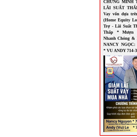
CHỨNG MINH 
LÃI SUẤT THẤ
Vay vốn dựa trê
(Home Equity Lo
Trợ - Lãi Suất T
Thấp * Mượn 
Nhanh Chóng & 
NANCY NGỌC: 7
* VU ANDY 714-3