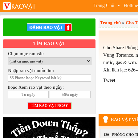
Trang Chủ
• Hotline
Trang chủ
»
Cho T
TÌM RAO VẶT
Cho Share Phòng
Chọn mục rao vặt:
Vùng Torrance, n
nước, gas & wifi.
Xin liên lạc: 626
Nhập rao vặt muốn tìm:
Tweet
hoặc Xem rao vặt theo ngày:
RAO VẶT VI
120 - PHÒNG CHO 