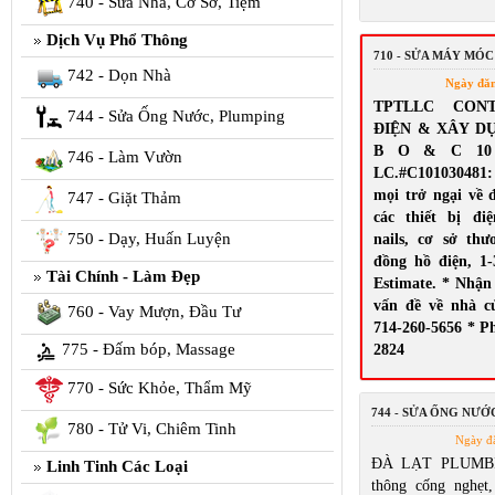
740 - Sửa Nhà, Cơ Sở, Tiệm
Dịch Vụ Phổ Thông
710 - SỬA MÁY MÓC
742 - Dọn Nhà
Ngày đă
TPTLLC CON
744 - Sửa Ống Nước, Plumping
ĐIỆN & XÂY D
B O & C 10 El
746 - Làm Vườn
LC.#C10103048
mọi trở ngại về 
747 - Giặt Thảm
các thiết bị đi
750 - Dạy, Huấn Luyện
nails, cơ sở th
đồng hồ điện, 1-
Tài Chính - Làm Đẹp
Estimate. * Nhận
vấn đề về nhà c
760 - Vay Mượn, Đầu Tư
714-260-5656 * Ph
775 - Đấm bóp, Massage
2824
770 - Sức Khỏe, Thẩm Mỹ
744 - SỬA ỐNG NƯỚ
780 - Tử Vi, Chiêm Tinh
Ngày đ
ĐÀ LẠT PLUMBI
Linh Tinh Các Loại
thông cống nghẹt