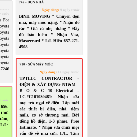
742 - DỌN NHÀ
Ngày đăng:
9 ngày trước
 trước
BINH MOVING * Chuyên dọn
s For
nhà, máy móc nặng. * Nhận đổ
oyota
rác * Giá cả nhẹ nhàng * Đầy
oyota
đủ bảo hiểm * Nhận Visa,
oyota
Mastercard * L/L Hiền 657-271-
oyota
4508
oyota
oyota
oyota
710 - SỬA MÁY MÓC
-7246
Ngày đăng:
14 ngày trước
TPTLLC CONTRACTOR -
ĐIỆN & XÂY DỰNG NT&M -
B O & C 10 Electrical -
LC.#C101030481: Nhận sửa
 trước
mọi trở ngại về điện. Lắp mới
656.
các thiết bị điện, nhà, tiệm
thứ.
nails, cơ sở thương mại. Dời
 tâm,
đồng hồ điện, 1-3 phase. Free
 L/L:
Estimate. * Nhận sửa chữa mọi
vấn đề về nhà cửa. L/L: Tâm