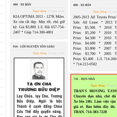
400 - XE BÁN
400 - XE BÁN
Ngày đăng:
13 ngày trước
Ngày đăng:
13 ngày
KIA OPTIMA 2013 - 127K Miles.
2005-2013 All Toyota Prius’
Xe còn rất đẹp. Máy tốt, chủ giữ
Sale. All Lease: * 2013 T
kỹ. Giá $3,800. L/L Hải 657-754-
Prius: $5,500. * 2010 T
2407 * Giáp 714-300-4801
Prius: $5,200 * 2010 T
Prius: $4,500 * 2010 T
Prius: $4,600 * 2009 T
910 - LỜI NGUYỆN TÔN GIÁO
Prius: $3,800 * 2007 T
Ngày đăng:
14 ngày trước
Prius: $3,700 * 2005 T
Prius: $3,400 . L/L 714-260
* 714-213-0502
742 - DỌN NHÀ
Ngày đăng:
20 ngày
TRAN'S MOVING T.#191
Chuyên dọn nhà, chở đủ 
Xe lớn 24ft. Làm việc tận
giá rẻ. Bảo hiểm đầy đủ.
TRAN. 714-383-7228