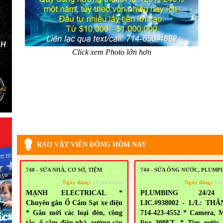
Click xem Photo lớn hơn
RAO VẶT VIỄN ĐÔNG HÔM NAY
740 - SỬA NHÀ, CƠ SỞ, TIỆM
744 - SỬA ỐNG NƯỚC, PLUMP
Ngày đăng:
13 giờ trước
Ngày đăng:
Hô
MẠNH ELECTRICAL *
PLUMBING 24/2
Chuyên gắn Ổ Cắm Sạt xe điện
LIC.#938002 - L/L: THẮ
* Gắn mới các loại đèn, công
714-423-4552 * Camera, 
tắc, ổ cắm điện nhà, xưởng sản
line 300FT. * Tìm nước 