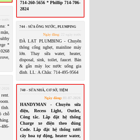
714-260-5656 * Phillip 714-706-
2824
 trước
na: *
744 - SỬA ỐNG NƯỚC, PLUMPING
 mặn,
Ngày đăng:
22 ngày trước
althy
ĐÀ LẠT PLUMBING - Chuyên
rge *
thông cống nghẹt, mainline máy
0268
lớn. Thay sửa water, heater,
rove,
disposal, sink, toilet, faucet. Bán
& gắn máy lọc nước uống gia
đình. LL: A.Châu: 714-495-9564
7-2026
740 - SỬA NHÀ, CƠ SỞ, TIỆM
rent.
Ngày đăng:
01-07-2026
room.
HANDYMAN - Chuyên sửa
tĩnh.
điện, Recess Light, Outlet,
ó chỗ
Công tắc. Lắp đặt hệ thống
háng.
Charge xe điện theo đúng
-486-
Code. Lắp đặt hệ thống tưới
cây hoa tự động, heater water,