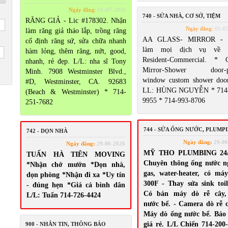
Ngày đăng:
01-07-2026
740 - SỬA NHÀ, CƠ SỞ, TIỆM
RĂNG GIẢ - Lic #178302. Nhận
Ngày đăng:
01-0
làm răng giả tháo lắp, trồng răng
AA GLASS- MIRROR - 
cố định răng sứ, sửa chữa nhanh
làm mọi dịch vụ về G
hàm lỏng, thêm răng, nứt, good,
Resident-Commercial. * G
nhanh, rẻ đẹp. L/L: nha sĩ Tony
Mirror-Shower door-pa
Minh. 7908 Westminster Blvd.,
window custom shower door
#D, Westminster, CA. 92683
LL: HÙNG NGUYỄN * 714-
(Beach & Westminster) * 714-
9955 * 714-993-8706
251-7682
744 - SỬA ỐNG NƯỚC, PLUMP
742 - DỌN NHÀ
Ngày đăng:
29-06
Ngày đăng:
29-06-2026
MỸ THO PLUMBING 24/
TUẤN HÀ TIÊN MOVING
Chuyên thông ống nước n
*Nhận chở mướn *Dọn nhà,
gas, water-heater, có má
dọn phòng *Nhận đi xa *Uy tín
300F - Thay sửa sink toile
- đúng hẹn *Giá cả bình dân
Có bán máy dò rễ cây,
L/L: Tuấn 714-726-4424
nước bể. - Camera dò rễ c
Máy dò ống nước bể. Bảo
giá rẻ. L/L Chiến 714-200
900 - NHẮN TIN, THÔNG BÁO