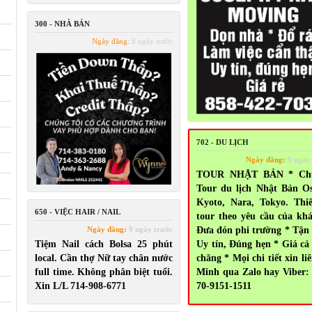
300 - NHÀ BÁN
Ngày đăng:
8 ngày trước
702 - DU LỊCH
Ngày đăng:
9 ngày
TOUR NHẬT BẢN * Ch
Tour du lịch Nhật Bản O
Kyoto, Nara, Tokyo. Thi
650 - VIỆC HAIR / NAIL
tour theo yêu cầu của kh
Ngày đăng:
9 ngày trước
Đưa đón phi trường * Tận
Tiệm Nail cách Bolsa 25 phút
Uy tín, Đúng hẹn * Giá cả
local. Cần thợ Nữ tay chân nước
chăng * Mọi chi tiết xin liê
full time. Không phân biệt tuổi.
Minh qua Zalo hay Viber:
Xin L/L 714-908-6771
70-9151-1511