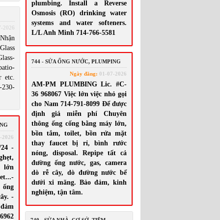
plumbing. Install a Reverse
Osmosis (RO) drinking water
systems and water softeners.
7-2026
L/L Anh Minh 714-766-5581
Nhận
lass
lass-
744 - SỬA ỐNG NƯỚC, PLUMPING
tio-
Ngày đăng:
01-07-2026
 etc.
AM-PM PLUMBING Lic. #C-
230-
36 968067 Việc lớn việc nhỏ gọi
cho Nam 714-791-8099 Để được
định giá miễn phí Chuyên
thông ống cống bằng máy lớn,
ING
bồn tắm, toilet, bồn rửa mặt
-2026
thay faucet bị rỉ, bình rước
24 -
nóng, disposal. Repipe tất cả
ghẹt,
đường ống nước, gas, camera
y lớn
dò rễ cây, dò đường nước bể
t...-
dưới xi măng. Bảo đảm, kinh
 ống
nghiệm, tận tâm.
ây. -
 đảm
-6962