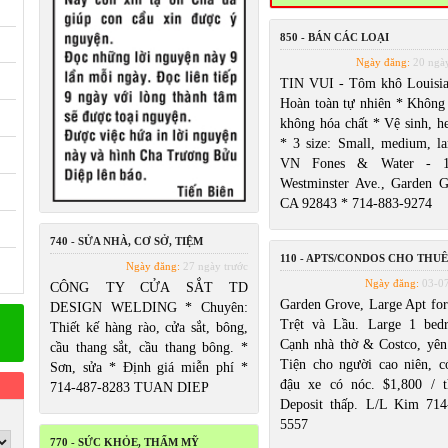
850 - BÁN CÁC LOẠI
Ngày đăng:
20 ngày
TIN VUI - Tôm khô Louisia
Hoàn toàn tự nhiên * Không
không hóa chất * Vệ sinh, he
* 3 size: Small, medium, la
VN Fones & Water - 1
Westminster Ave., Garden G
CA 92843 * 714-883-9274
740 - SỬA NHÀ, CƠ SỞ, TIỆM
110 - APTS/CONDOS CHO THUÊ
Ngày đăng:
27 ngày trước
Ngày đăng:
03-0
CÔNG TY CỬA SẮT TD
Garden Grove, Large Apt for 
DESIGN WELDING * Chuyên:
Trệt và Lầu. Large 1 bed
Thiết kế hàng rào, cửa sắt, bông,
Cạnh nhà thờ & Costco, yên 
cầu thang sắt, cầu thang bông. *
Tiện cho người cao niên, c
Sơn, sửa * Định giá miễn phí *
đậu xe có nóc. $1,800 / t
714-487-8283 TUAN DIEP
Deposit thấp. L/L Kim 714
5557
770 - SỨC KHỎE, THẨM MỸ