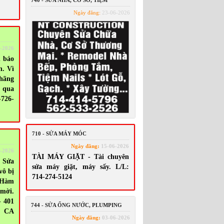
740 - SỬA NHÀ, CƠ SỞ, TIỆM
Ngày đăng:
23-06-2026
-2026
 bảo
n. Vì
 hãng
o qua
-726-
710 - SỬA MÁY MÓC
Ngày đăng:
15-06-2026
-2026
TÀI MÁY GIẶT - Tài chuyên
 Sửa
sửa máy giặt, máy sấy. L/L:
vô bị
714-274-5124
 Hàm
 mời.
- 401
744 - SỬA ỐNG NƯỚC, PLUMPING
, CA
Ngày đăng:
03-06-2026