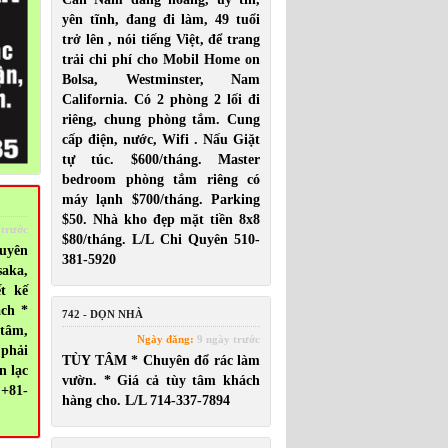
yên tĩnh, đang đi làm, 49 tuổi
trở lên , nói tiếng Việt, để trang
trải chi phí cho Mobil Home on
Bolsa, Westminster, Nam
California. Có 2 phòng 2 lối đi
riêng, chung phòng tắm. Cung
cấp điện, nước, Wifi . Nấu Giặt
tự túc. $600/tháng. Master
bedroom phòng tắm riêng có
máy lạnh $700/tháng. Parking
$50. Nhà kho đẹp mặt tiền 8x8
 trước
$80/tháng. L/L Chi Quyên 510-
uyên
381-5920
saka,
ết kế
ách *
742 - DỌN NHÀ
 tâm,
Ngày đăng:
9 ngày trước
 phải
TÙY TÂM * Chuyên đổ rác làm
n lạc
vườn. * Giá cả tùy tâm khách
 +81-
hàng cho. L/L 714-337-7894