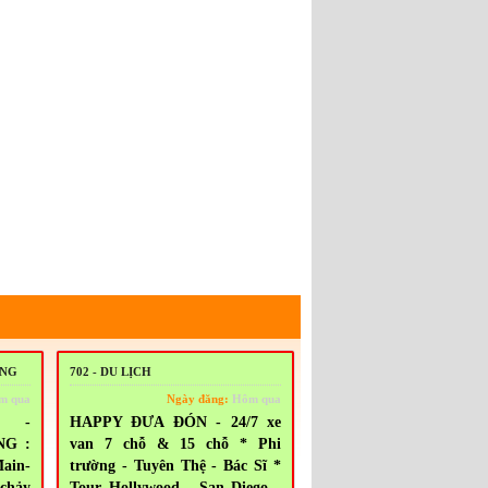
ING
702 - DU LỊCH
m qua
Ngày đăng:
Hôm qua
4 -
HAPPY ĐƯA ĐÓN - 24/7 xe
NG :
van 7 chỗ & 15 chỗ * Phi
Main-
trường - Tuyên Thệ - Bác Sĩ *
chảy
Tour Hollywood - San Diego -