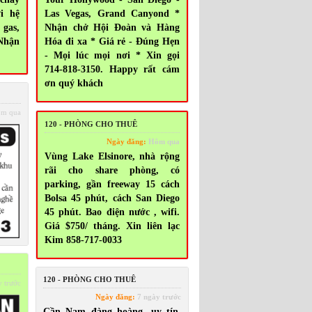
i hệ
Las Vegas, Grand Canyond *
gas,
Nhận chở Hội Đoàn và Hàng
 Nhận
Hóa đi xa * Giá rẻ - Đúng Hẹn
- Mọi lúc mọi nơi * Xin gọi
714-818-3150. Happy rất cám
ơn quý khách
m qua
120 - PHÒNG CHO THUÊ
Ngày đăng:
Hôm qua
Vùng Lake Elsinore, nhà rộng
rãi cho share phòng, có
parking, gần freeway 15 cách
Bolsa 45 phút, cách San Diego
45 phút. Bao điện nước , wifi.
Giá $750/ tháng. Xin liên lạc
Kim 858-717-0033
120 - PHÒNG CHO THUÊ
 trước
Ngày đăng:
7 ngày trước
Cần Nam đàng hoàng, uy tín,