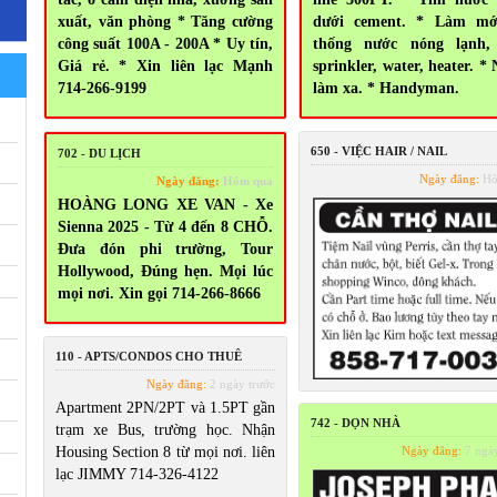
xuất, văn phòng * Tăng cường
dưới cement. * Làm mớ
công suất 100A - 200A * Uy tín,
thống nước nóng lạnh, 
Giá rẻ. * Xin liên lạc Mạnh
sprinkler, water, heater. *
714-266-9199
làm xa. * Handyman.
650 - VIỆC HAIR / NAIL
702 - DU LỊCH
Ngày đăng:
Hô
Ngày đăng:
Hôm qua
HOÀNG LONG XE VAN - Xe
Sienna 2025 - Từ 4 đến 8 CHỖ.
Đưa đón phi trường, Tour
Hollywood, Đúng hẹn. Mọi lúc
mọi nơi. Xin gọi 714-266-8666
110 - APTS/CONDOS CHO THUÊ
Ngày đăng:
2 ngày trước
Apartment 2PN/2PT và 1.5PT gần
742 - DỌN NHÀ
trạm xe Bus, trường học. Nhận
Housing Section 8 từ mọi nơi. liên
Ngày đăng:
7 ngày
lạc JIMMY 714-326-4122