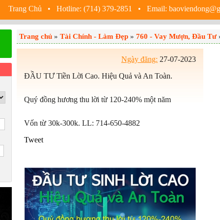
Trang Chủ
• Hotline: (714) 379-2851 • Email: baoviendong@
Trang chủ
»
Tài Chính - Làm Đẹp
»
760 - Vay Mượn, Đầu Tư
»
Ngày đăng:
27-07-2023
ĐẦU TƯ Tiền Lời Cao. Hiệu Quả và An Toàn.
Quý đồng hương thu lời từ 120-240% một năm
Vốn từ 30k-300k. LL: 714-650-4882
Tweet