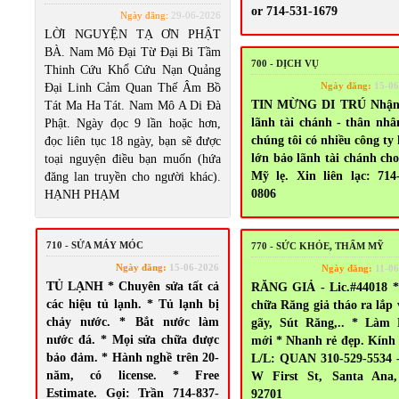
or 714-531-1679
Ngày đăng:
29-06-2026
LỜI NGUYỆN TẠ ƠN PHẬT
BÀ. Nam Mô Đại Từ Đại Bi Tầm
700 - DỊCH VỤ
Thinh Cứu Khổ Cứu Nạn Quảng
Ngày đăng:
15-06
Đại Linh Cảm Quan Thế Âm Bồ
TIN MỪNG DI TRÚ Nhận
Tát Ma Ha Tát. Nam Mô A Di Đà
lãnh tài chánh - thân nhâ
Phật. Ngày đọc 9 lần hoặc hơn,
chúng tôi có nhiều công ty
đọc liên tục 18 ngày, bạn sẽ được
lớn bảo lãnh tài chánh ch
toại nguyện điều bạn muốn (hứa
Mỹ lẹ. Xin liên lạc: 714
đăng lan truyền cho người khác).
0806
HẠNH PHẠM
710 - SỬA MÁY MÓC
770 - SỨC KHỎE, THẨM MỸ
Ngày đăng:
15-06-2026
Ngày đăng:
11-06
TỦ LẠNH * Chuyên sửa tất cả
RĂNG GIẢ - Lic.#44018 *
các hiệu tủ lạnh. * Tủ lạnh bị
chữa Răng giả tháo ra lắp 
chảy nước. * Bắt nước làm
gãy, Sút Răng,.. * Làm
nước đá. * Mọi sửa chữa được
mới * Nhanh rẻ đẹp. Kính
bảo đảm. * Hành nghề trên 20-
L/L: QUAN 310-529-5534 
năm, có license. * Free
W First St, Santa Ana
Estimate. Gọi: Trần 714-837-
92701