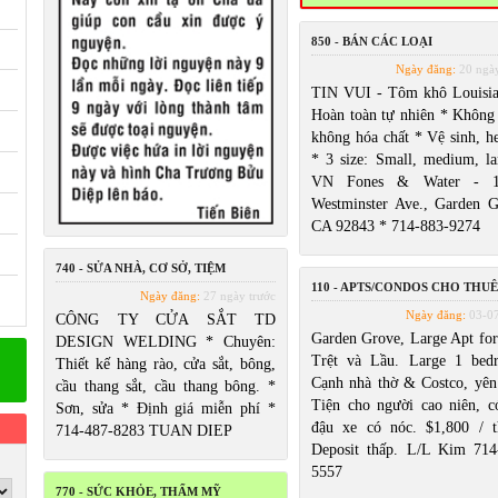
850 - BÁN CÁC LOẠI
Ngày đăng:
20 ngày
TIN VUI - Tôm khô Louisia
Hoàn toàn tự nhiên * Không
không hóa chất * Vệ sinh, he
* 3 size: Small, medium, la
VN Fones & Water - 1
Westminster Ave., Garden G
CA 92843 * 714-883-9274
740 - SỬA NHÀ, CƠ SỞ, TIỆM
110 - APTS/CONDOS CHO THUÊ
Ngày đăng:
27 ngày trước
Ngày đăng:
03-0
CÔNG TY CỬA SẮT TD
Garden Grove, Large Apt for 
DESIGN WELDING * Chuyên:
Trệt và Lầu. Large 1 bed
Thiết kế hàng rào, cửa sắt, bông,
Cạnh nhà thờ & Costco, yên 
cầu thang sắt, cầu thang bông. *
Tiện cho người cao niên, c
Sơn, sửa * Định giá miễn phí *
đậu xe có nóc. $1,800 / t
714-487-8283 TUAN DIEP
Deposit thấp. L/L Kim 714
5557
770 - SỨC KHỎE, THẨM MỸ