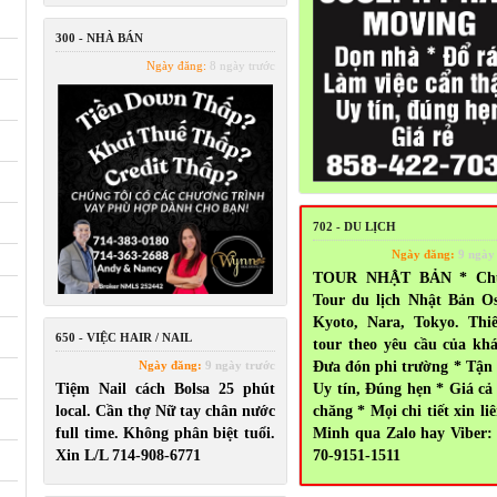
300 - NHÀ BÁN
Ngày đăng:
8 ngày trước
702 - DU LỊCH
Ngày đăng:
9 ngày
TOUR NHẬT BẢN * Ch
Tour du lịch Nhật Bản O
Kyoto, Nara, Tokyo. Thi
650 - VIỆC HAIR / NAIL
tour theo yêu cầu của kh
Ngày đăng:
9 ngày trước
Đưa đón phi trường * Tận
Tiệm Nail cách Bolsa 25 phút
Uy tín, Đúng hẹn * Giá cả
local. Cần thợ Nữ tay chân nước
chăng * Mọi chi tiết xin liê
full time. Không phân biệt tuổi.
Minh qua Zalo hay Viber:
Xin L/L 714-908-6771
70-9151-1511