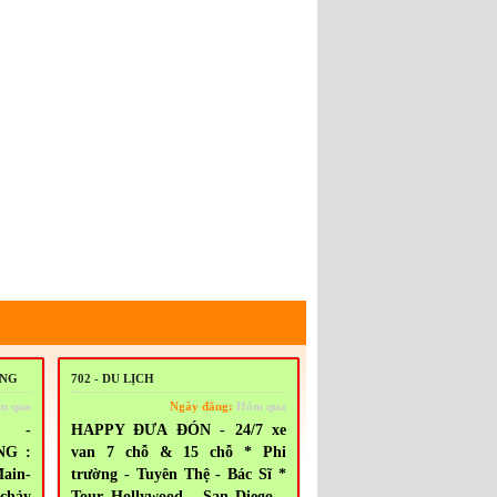
ING
702 - DU LỊCH
m qua
Ngày đăng:
Hôm qua
4 -
HAPPY ĐƯA ĐÓN - 24/7 xe
NG :
van 7 chỗ & 15 chỗ * Phi
Main-
trường - Tuyên Thệ - Bác Sĩ *
chảy
Tour Hollywood - San Diego -