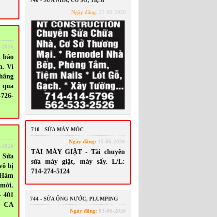
740 - SỬA NHÀ, CƠ SỞ, TIỆM
Ngày đăng:
23-06-2026
-2026
 bảo
n. Vì
 hãng
o qua
-726-
710 - SỬA MÁY MÓC
Ngày đăng:
15-06-2026
-2026
TÀI MÁY GIẶT - Tài chuyên
 Sửa
sửa máy giặt, máy sấy. L/L:
vô bị
714-274-5124
 Hàm
 mời.
- 401
744 - SỬA ỐNG NƯỚC, PLUMPING
, CA
Ngày đăng:
03-06-2026