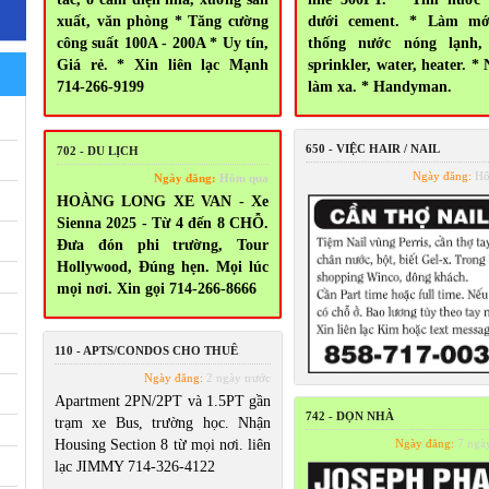
xuất, văn phòng * Tăng cường
dưới cement. * Làm mớ
công suất 100A - 200A * Uy tín,
thống nước nóng lạnh, 
Giá rẻ. * Xin liên lạc Mạnh
sprinkler, water, heater. *
714-266-9199
làm xa. * Handyman.
650 - VIỆC HAIR / NAIL
702 - DU LỊCH
Ngày đăng:
Hô
Ngày đăng:
Hôm qua
HOÀNG LONG XE VAN - Xe
Sienna 2025 - Từ 4 đến 8 CHỖ.
Đưa đón phi trường, Tour
Hollywood, Đúng hẹn. Mọi lúc
mọi nơi. Xin gọi 714-266-8666
110 - APTS/CONDOS CHO THUÊ
Ngày đăng:
2 ngày trước
Apartment 2PN/2PT và 1.5PT gần
742 - DỌN NHÀ
trạm xe Bus, trường học. Nhận
Housing Section 8 từ mọi nơi. liên
Ngày đăng:
7 ngày
lạc JIMMY 714-326-4122