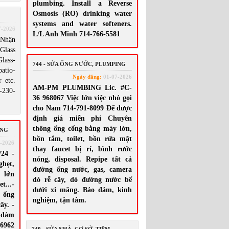
plumbing. Install a Reverse
Osmosis (RO) drinking water
systems and water softeners.
7-2026
L/L Anh Minh 714-766-5581
Nhận
lass
lass-
744 - SỬA ỐNG NƯỚC, PLUMPING
tio-
Ngày đăng:
01-07-2026
 etc.
AM-PM PLUMBING Lic. #C-
230-
36 968067 Việc lớn việc nhỏ gọi
cho Nam 714-791-8099 Để được
định giá miễn phí Chuyên
thông ống cống bằng máy lớn,
ING
bồn tắm, toilet, bồn rửa mặt
-2026
thay faucet bị rỉ, bình rước
24 -
nóng, disposal. Repipe tất cả
ghẹt,
đường ống nước, gas, camera
y lớn
dò rễ cây, dò đường nước bể
t...-
dưới xi măng. Bảo đảm, kinh
 ống
nghiệm, tận tâm.
ây. -
 đảm
-6962