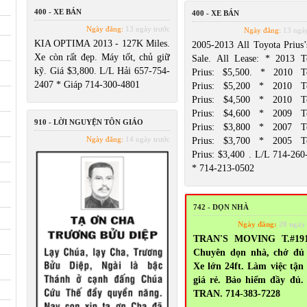
400 - XE BÁN
400 - XE BÁN
Ngày đăng:
13 ngày trước
Ngày đăng:
13 ngày
KIA OPTIMA 2013 - 127K Miles.
2005-2013 All Toyota Prius’
Xe còn rất đẹp. Máy tốt, chủ giữ
Sale. All Lease: * 2013 T
kỹ. Giá $3,800. L/L Hải 657-754-
Prius: $5,500. * 2010 T
2407 * Giáp 714-300-4801
Prius: $5,200 * 2010 T
Prius: $4,500 * 2010 T
Prius: $4,600 * 2009 T
910 - LỜI NGUYỆN TÔN GIÁO
Prius: $3,800 * 2007 T
Ngày đăng:
14 ngày trước
Prius: $3,700 * 2005 T
Prius: $3,400 . L/L 714-260
* 714-213-0502
742 - DỌN NHÀ
Ngày đăng:
20 ngày
TRAN'S MOVING T.#191
Chuyên dọn nhà, chở đủ 
Xe lớn 24ft. Làm việc tận
giá rẻ. Bảo hiểm đầy đủ.
TRAN. 714-383-7228