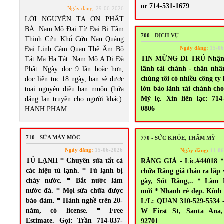
or 714-531-1679
Ngày đăng:
29-06-2026
LỜI NGUYỆN TẠ ƠN PHẬT
BÀ. Nam Mô Đại Từ Đại Bi Tầm
700 - DỊCH VỤ
Thinh Cứu Khổ Cứu Nạn Quảng
Ngày đăng:
15-06
Đại Linh Cảm Quan Thế Âm Bồ
TIN MỪNG DI TRÚ Nhận
Tát Ma Ha Tát. Nam Mô A Di Đà
lãnh tài chánh - thân nhâ
Phật. Ngày đọc 9 lần hoặc hơn,
chúng tôi có nhiều công ty
đọc liên tục 18 ngày, bạn sẽ được
lớn bảo lãnh tài chánh ch
toại nguyện điều bạn muốn (hứa
Mỹ lẹ. Xin liên lạc: 714
đăng lan truyền cho người khác).
0806
HẠNH PHẠM
710 - SỬA MÁY MÓC
770 - SỨC KHỎE, THẨM MỸ
Ngày đăng:
15-06-2026
Ngày đăng:
11-06
TỦ LẠNH * Chuyên sửa tất cả
RĂNG GIẢ - Lic.#44018 *
các hiệu tủ lạnh. * Tủ lạnh bị
chữa Răng giả tháo ra lắp 
chảy nước. * Bắt nước làm
gãy, Sút Răng,.. * Làm
nước đá. * Mọi sửa chữa được
mới * Nhanh rẻ đẹp. Kính
bảo đảm. * Hành nghề trên 20-
L/L: QUAN 310-529-5534 
năm, có license. * Free
W First St, Santa Ana
Estimate. Gọi: Trần 714-837-
92701