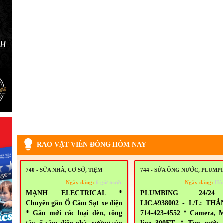
RAO VẶT VIỄN ĐÔNG HÔM NAY
740 - SỬA NHÀ, CƠ SỞ, TIỆM
744 - SỬA ỐNG NƯỚC, PLUMP
Ngày đăng:
6 giờ trước
Ngày đăng:
Hô
MẠNH ELECTRICAL *
PLUMBING 24/2
Chuyên gắn Ổ Cắm Sạt xe điện
LIC.#938002 - L/L: THẮ
* Gắn mới các loại đèn, công
714-423-4552 * Camera, 
tắc, ổ cắm điện nhà, xưởng sản
line 300FT. * Tìm nước 