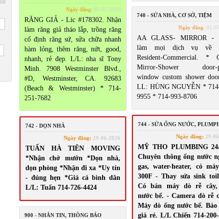
Ngày đăng:
01-07-2026
740 - SỬA NHÀ, CƠ SỞ, TIỆM
RĂNG GIẢ - Lic #178302. Nhận
Ngày đăng:
01-0
làm răng giả tháo lắp, trồng răng
AA GLASS- MIRROR - 
cố định răng sứ, sửa chữa nhanh
làm mọi dịch vụ về G
hàm lỏng, thêm răng, nứt, good,
Resident-Commercial. * G
nhanh, rẻ đẹp. L/L: nha sĩ Tony
Mirror-Shower door-pa
Minh. 7908 Westminster Blvd.,
window custom shower door
#D, Westminster, CA. 92683
LL: HÙNG NGUYỄN * 714-
(Beach & Westminster) * 714-
9955 * 714-993-8706
251-7682
744 - SỬA ỐNG NƯỚC, PLUMP
742 - DỌN NHÀ
Ngày đăng:
29-06
Ngày đăng:
29-06-2026
MỸ THO PLUMBING 24/
TUẤN HÀ TIÊN MOVING
Chuyên thông ống nước n
*Nhận chở mướn *Dọn nhà,
gas, water-heater, có má
dọn phòng *Nhận đi xa *Uy tín
300F - Thay sửa sink toile
- đúng hẹn *Giá cả bình dân
Có bán máy dò rễ cây,
L/L: Tuấn 714-726-4424
nước bể. - Camera dò rễ c
Máy dò ống nước bể. Bảo
giá rẻ. L/L Chiến 714-200
900 - NHẮN TIN, THÔNG BÁO