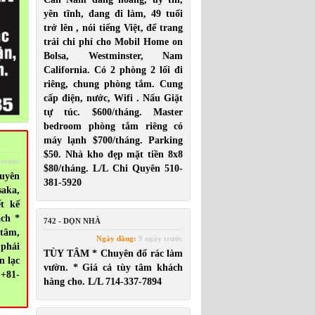
yên tĩnh, đang đi làm, 49 tuổi
trở lên , nói tiếng Việt, để trang
trải chi phí cho Mobil Home on
Bolsa, Westminster, Nam
California. Có 2 phòng 2 lối đi
riêng, chung phòng tắm. Cung
cấp điện, nước, Wifi . Nấu Giặt
tự túc. $600/tháng. Master
bedroom phòng tắm riêng có
máy lạnh $700/tháng. Parking
$50. Nhà kho đẹp mặt tiền 8x8
 trước
$80/tháng. L/L Chi Quyên 510-
uyên
381-5920
saka,
ết kế
ách *
742 - DỌN NHÀ
 tâm,
Ngày đăng:
9 ngày trước
 phải
TÙY TÂM * Chuyên đổ rác làm
n lạc
vườn. * Giá cả tùy tâm khách
 +81-
hàng cho. L/L 714-337-7894