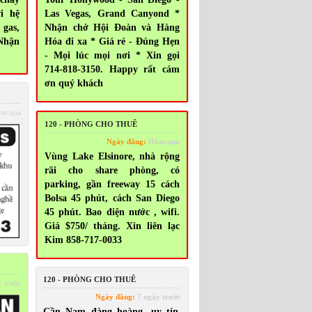
i hệ
Las Vegas, Grand Canyond *
gas,
Nhận chở Hội Đoàn và Hàng
 Nhận
Hóa đi xa * Giá rẻ - Đúng Hẹn
- Mọi lúc mọi nơi * Xin gọi
714-818-3150. Happy rất cám
ơn quý khách
m qua
120 - PHÒNG CHO THUÊ
Ngày đăng:
Hôm qua
Vùng Lake Elsinore, nhà rộng
rãi cho share phòng, có
parking, gần freeway 15 cách
Bolsa 45 phút, cách San Diego
45 phút. Bao điện nước , wifi.
Giá $750/ tháng. Xin liên lạc
Kim 858-717-0033
120 - PHÒNG CHO THUÊ
 trước
Ngày đăng:
7 ngày trước
Cần Nam đàng hoàng, uy tín,