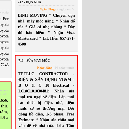
742 - DỌN NHÀ
Ngày đăng:
9 ngày trước
 trước
BINH MOVING * Chuyên dọn
s For
nhà, máy móc nặng. * Nhận đổ
oyota
rác * Giá cả nhẹ nhàng * Đầy
oyota
đủ bảo hiểm * Nhận Visa,
oyota
Mastercard * L/L Hiền 657-271-
oyota
4508
oyota
oyota
oyota
710 - SỬA MÁY MÓC
-7246
Ngày đăng:
14 ngày trước
TPTLLC CONTRACTOR -
ĐIỆN & XÂY DỰNG NT&M -
B O & C 10 Electrical -
LC.#C101030481: Nhận sửa
 trước
mọi trở ngại về điện. Lắp mới
656.
các thiết bị điện, nhà, tiệm
thứ.
nails, cơ sở thương mại. Dời
 tâm,
đồng hồ điện, 1-3 phase. Free
 L/L:
Estimate. * Nhận sửa chữa mọi
vấn đề về nhà cửa. L/L: Tâm