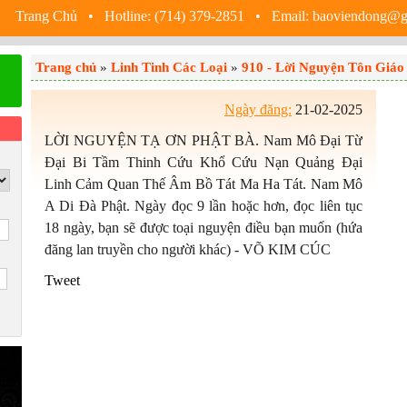
Trang Chủ
• Hotline: (714) 379-2851 • Email: baoviendong@
Trang chủ
»
Linh Tinh Các Loại
»
910 - Lời Nguyện Tôn Giáo
Ngày đăng:
21-02-2025
LỜI NGUYỆN TẠ ƠN PHẬT BÀ. Nam Mô Đại Từ
Đại Bi Tầm Thinh Cứu Khổ Cứu Nạn Quảng Đại
Linh Cảm Quan Thế Âm Bồ Tát Ma Ha Tát. Nam Mô
A Di Đà Phật. Ngày đọc 9 lần hoặc hơn, đọc liên tục
18 ngày, bạn sẽ được toại nguyện điều bạn muốn (hứa
đăng lan truyền cho người khác) - VÕ KIM CÚC
Tweet