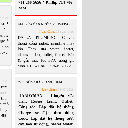
714-260-5656 * Phillip 714-706-
2824
 trước
na: *
744 - SỬA ỐNG NƯỚC, PLUMPING
 mặn,
Ngày đăng:
22 ngày trước
althy
ĐÀ LẠT PLUMBING - Chuyên
rge *
thông cống nghẹt, mainline máy
0268
lớn. Thay sửa water, heater,
rove,
disposal, sink, toilet, faucet. Bán
& gắn máy lọc nước uống gia
đình. LL: A.Châu: 714-495-9564
7-2026
740 - SỬA NHÀ, CƠ SỞ, TIỆM
rent.
Ngày đăng:
01-07-2026
room.
HANDYMAN - Chuyên sửa
tĩnh.
điện, Recess Light, Outlet,
ó chỗ
Công tắc. Lắp đặt hệ thống
háng.
Charge xe điện theo đúng
-486-
Code. Lắp đặt hệ thống tưới
cây hoa tự động, heater water,