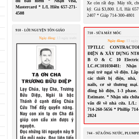
đủ bảo hiểm * Nhận Visa,
Xe còn rất đẹp. Máy tốt, ch
Mastercard * L/L Hiền 657-271-
kỹ. Giá $3,800. L/L Hải 657
4508
2407 * Giáp 714-300-4801
910 - LỜI NGUYỆN TÔN GIÁO
710 - SỬA MÁY MÓC
Ngày đăng:
13 ngày trước
Ngày đăng:
13 ngày
TPTLLC CONTRACTO
ĐIỆN & XÂY DỰNG NT
B O & C 10 Electric
LC.#C101030481: Nhận
mọi trở ngại về điện. Lắ
các thiết bị điện, nhà,
nails, cơ sở thương mại
đồng hồ điện, 1-3 phase.
Estimate. * Nhận sửa chữ
vấn đề về nhà cửa. L/L:
714-260-5656 * Phillip 714
2824
744 - SỬA ỐNG NƯỚC, PLUMP