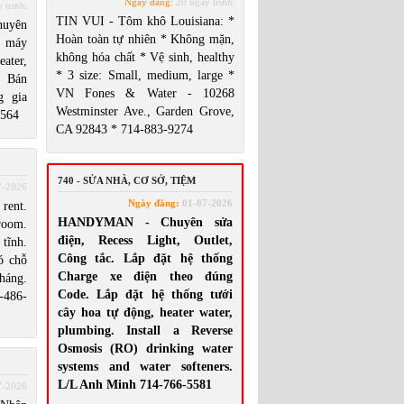
Ngày đăng:
20 ngày trước
 trước
TIN VUI - Tôm khô Louisiana: *
uyên
Hoàn toàn tự nhiên * Không mặn,
e máy
không hóa chất * Vệ sinh, healthy
ater,
* 3 size: Small, medium, large *
t. Bán
VN Fones & Water - 10268
g gia
Westminster Ave., Garden Grove,
9564
CA 92843 * 714-883-9274
740 - SỬA NHÀ, CƠ SỞ, TIỆM
7-2026
Ngày đăng:
01-07-2026
rent.
HANDYMAN - Chuyên sửa
room.
điện, Recess Light, Outlet,
tĩnh.
Công tắc. Lắp đặt hệ thống
ó chỗ
Charge xe điện theo đúng
háng.
Code. Lắp đặt hệ thống tưới
-486-
cây hoa tự động, heater water,
plumbing. Install a Reverse
Osmosis (RO) drinking water
systems and water softeners.
L/L Anh Minh 714-766-5581
7-2026