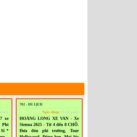
702 - DU LỊCH
 trước
Ngày đăng:
23 giờ trước
7 xe
HOÀNG LONG XE VAN - Xe
 Phi
Sienna 2025 - Từ 4 đến 8 CHỖ.
 Sĩ *
Đưa đón phi trường, Tour
ego -
Hollywood, Đúng hẹn. Mọi lúc