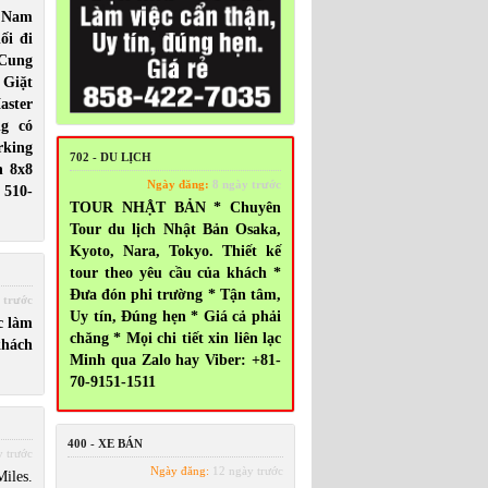
 Nam
ối đi
 Cung
 Giặt
ster
g có
rking
702 - DU LỊCH
n 8x8
Ngày đăng:
8 ngày trước
 510-
TOUR NHẬT BẢN * Chuyên
Tour du lịch Nhật Bản Osaka,
Kyoto, Nara, Tokyo. Thiết kế
tour theo yêu cầu của khách *
Đưa đón phi trường * Tận tâm,
 trước
Uy tín, Đúng hẹn * Giá cả phải
c làm
chăng * Mọi chi tiết xin liên lạc
khách
Minh qua Zalo hay Viber: +81-
70-9151-1511
400 - XE BÁN
 trước
Ngày đăng:
12 ngày trước
iles.