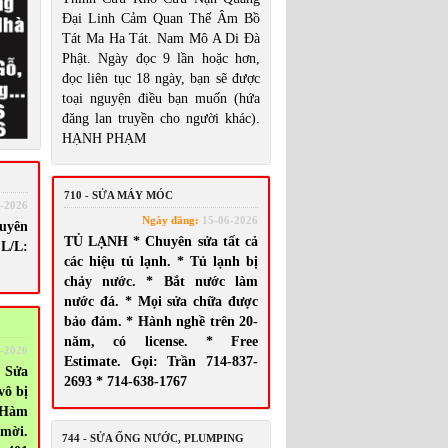
Đại Linh Cảm Quan Thế Âm Bồ
Tát Ma Ha Tát. Nam Mô A Di Đà
Phật. Ngày đọc 9 lần hoặc hơn,
đọc liên tục 18 ngày, bạn sẽ được
toại nguyện điều bạn muốn (hứa
đăng lan truyền cho người khác).
HẠNH PHẠM
710 - SỬA MÁY MÓC
-2026
Ngày đăng:
15-06-2026
uyên
TỦ LẠNH * Chuyên sửa tất cả
L/L:
các hiệu tủ lạnh. * Tủ lạnh bị
chảy nước. * Bắt nước làm
nước đá. * Mọi sửa chữa được
bảo đảm. * Hành nghề trên 20-
năm, có license. * Free
-2026
Estimate. Gọi: Trần 714-837-
 Sửa
2693 * 714-638-1767
vô bị
 Hàm
 mời.
744 - SỬA ỐNG NƯỚC, PLUMPING