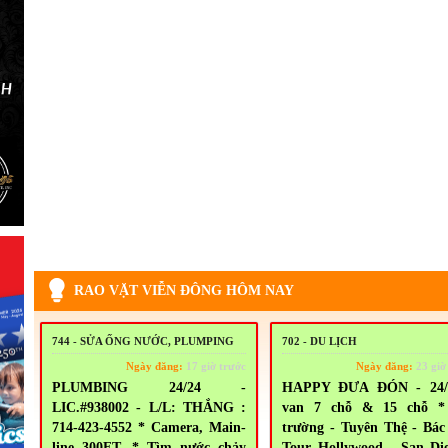
RAO VẶT VIỄN ĐÔNG HÔM NAY
744 - SỬA ỐNG NƯỚC, PLUMPING
702 - DU LỊCH
Ngày đăng:
17 giờ trước
Ngày đăng:
23 giờ
PLUMBING 24/24 -
HAPPY ĐƯA ĐÓN - 24/
LIC.#938002 - L/L: THẮNG :
van 7 chỗ & 15 chỗ *
714-423-4552 * Camera, Main-
trường - Tuyên Thệ - Bác
line 300FT. * Tìm nước chảy
Tour Hollywood - San Di