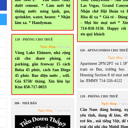
dưới cement. * Làm mới hệ
Las Vegas, Grand Canyo
thống nước nóng lạnh, gas,
Nhận chở Hội Đoàn và 
sprinkler, water, heater. * Nhận
Hóa đi xa * Giá rẻ - Đún
làm xa. * Handyman.
- Mọi lúc mọi nơi * Xin
714-818-3150. Happy rất
ơn quý khách
120 - PHÒNG CHO THUÊ
Ngày đăng:
Hôm qua
110 - APTS/CONDOS CHO THUÊ
Vùng Lake Elsinore, nhà rộng
Ngày đăng:
Hô
rãi cho share phòng, có
Apartment 2PN/2PT và 1.5P
parking, gần freeway 15 cách
trạm xe Bus, trường học.
Bolsa 45 phút, cách San Diego
Housing Section 8 từ mọi nơi
45 phút. Bao điện nước , wifi.
lạc JIMMY 714-326-4122
Giá $750/ tháng. Xin liên lạc
Kim 858-717-0033
120 - PHÒNG CHO THUÊ
300 - NHÀ BÁN
Ngày đăng:
7 ngày
Cần Nam đàng hoàng, uy
Ngày đăng:
7 ngày trước
yên tĩnh, đang đi làm, 49
trở lên , nói tiếng Việt, để
trải chi phí cho Mobil Ho