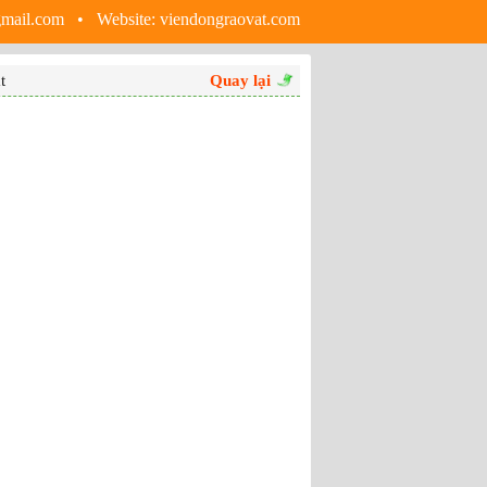
gmail.com • Website:
viendongraovat.com
t
Quay lại