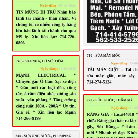
Ngày đăng:
15-06-2026
TIN MỪNG DI TRÚ Nhận bảo
lãnh tài chánh - thân nhân. Vì
chúng tôi có nhiều công ty hãng
lớn bảo lãnh tài chánh cho qua
Mỹ lẹ. Xin liên lạc: 714-726-
0806
710 - SỬA MÁY MÓC
740 - SỬA NHÀ, CƠ SỞ, TIỆM
Ngày đăng:
15-06
Ngày đăng:
11-06-2026
TÀI MÁY GIẶT - Tài ch
MẠNH ELECTRICAL *
sửa máy giặt, máy sấy. 
Chuyên gắn Ổ Cắm Sạt xe điện
714-274-5124
* Gắn mới các loại đèn, công
tắc, ổ cắm điện nhà, xưởng sản
xuất, văn phòng * Tăng cường
770 - SỨC KHỎE, THẨM MỸ
công suất 100A - 200A * Uy tín,
Ngày đăng:
11-06
Giá rẻ. * Xin liên lạc Mạnh
RĂNG GIẢ - Lic.#44018 *
714-266-9199
chữa Răng giả tháo ra lắp 
gãy, Sút Răng,.. * Làm
mới * Nhanh rẻ đẹp. Kính
744 - SỬA ỐNG NƯỚC, PLUMPING