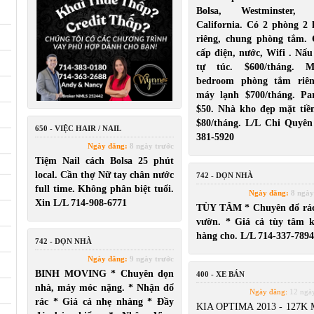
Bolsa, Westminster,
California. Có 2 phòng 2 l
riêng, chung phòng tắm.
cấp điện, nước, Wifi . Nấu
tự túc. $600/tháng. Ma
bedroom phòng tắm riên
máy lạnh $700/tháng. Pa
$50. Nhà kho đẹp mặt tiề
$80/tháng. L/L Chi Quyên
650 - VIỆC HAIR / NAIL
381-5920
Ngày đăng:
8 ngày trước
Tiệm Nail cách Bolsa 25 phút
local. Cần thợ Nữ tay chân nước
742 - DỌN NHÀ
full time. Không phân biệt tuổi.
Ngày đăng:
8 ngày
Xin L/L 714-908-6771
TÙY TÂM * Chuyên đổ rá
vườn. * Giá cả tùy tâm 
hàng cho. L/L 714-337-7894
742 - DỌN NHÀ
Ngày đăng:
9 ngày trước
BINH MOVING * Chuyên dọn
400 - XE BÁN
nhà, máy móc nặng. * Nhận đổ
Ngày đăng:
12 ngày
rác * Giá cả nhẹ nhàng * Đầy
KIA OPTIMA 2013 - 127K M