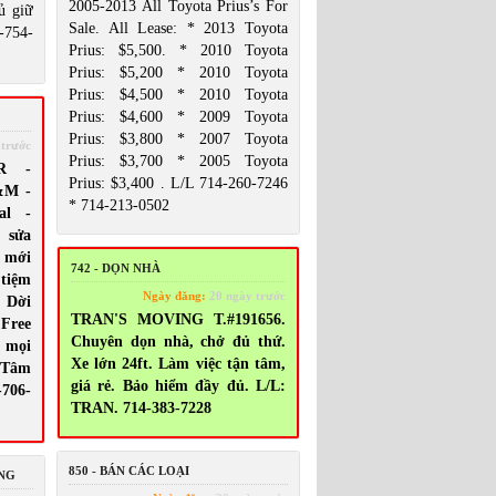
2005-2013 All Toyota Prius’s For
ủ giữ
Sale. All Lease: * 2013 Toyota
-754-
Prius: $5,500. * 2010 Toyota
Prius: $5,200 * 2010 Toyota
Prius: $4,500 * 2010 Toyota
Prius: $4,600 * 2009 Toyota
Prius: $3,800 * 2007 Toyota
 trước
Prius: $3,700 * 2005 Toyota
R -
Prius: $3,400 . L/L 714-260-7246
&M -
* 714-213-0502
al -
 sửa
p mới
742 - DỌN NHÀ
 tiệm
Ngày đăng:
20 ngày trước
. Dời
TRAN'S MOVING T.#191656.
 Free
Chuyên dọn nhà, chở đủ thứ.
a mọi
Xe lớn 24ft. Làm việc tận tâm,
 Tâm
giá rẻ. Bảo hiểm đầy đủ. L/L:
-706-
TRAN. 714-383-7228
850 - BÁN CÁC LOẠI
ING