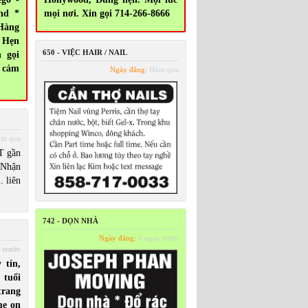
nd *
mọi nơi. Xin gọi 714-266-8666
Hàng
g Hẹn
650 - VIỆC HAIR / NAIL
 gọi
 cám
Ngày đăng:
Hôm qua
m qua
T gần
 Nhận
. liên
742 - DỌN NHÀ
Ngày đăng:
6 ngày trước
 trước
 tín,
 tuổi
 trang
me on