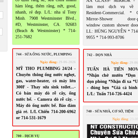
AA GLASS- MIRROR - 
hàm lỏng, thêm răng, nứt, good,
làm mọi dịch vụ về G
nhanh, rẻ đẹp. L/L: nha sĩ Tony
Resident-Commercial. * G
Minh. 7908 Westminster Blvd.,
Mirror-Shower door-pa
#D, Westminster, CA. 92683
window custom shower door
(Beach & Westminster) * 714-
LL: HÙNG NGUYỄN * 714-
251-7682
9955 * 714-993-8706
744 - SỬA ỐNG NƯỚC, PLUMPING
742 - DỌN NHÀ
Ngày đăng:
29-06-2026
Ngày đăng:
29-06
MỸ THO PLUMBING 24/24 -
TUẤN HÀ TIÊN MOV
Chuyên thông ống nước nghẹt,
*Nhận chở mướn *Dọn 
gas, water-heater, có máy lớn
dọn phòng *Nhận đi xa *U
300F - Thay sửa sink toilet...-
- đúng hẹn *Giá cả bình
Có bán máy dò rễ cây, ống
L/L: Tuấn 714-726-4424
nước bể. - Camera dò rễ cây. -
Máy dò ống nước bể. Bảo đảm
giá rẻ. L/L Chiến 714-200-6962
740 - SỬA NHÀ, CƠ SỞ, TIỆM
or 714-531-1679
Ngày đăng:
23-0
700 - DỊCH VỤ