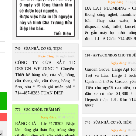
Ngày đăng:
21 ngày
ĐÀ LẠT PLUMBING - Ch
thông cống nghẹt, mainlin
lớn. Thay sửa water, he
disposal, sink, toilet, fauce
& gắn máy lọc nước uốn
đình. LL: A.Châu: 714-495-
740 - SỬA NHÀ, CƠ SỞ, TIỆM
110 - APTS/CONDOS CHO THUÊ
Ngày đăng:
26 ngày trước
CÔNG TY CỬA SẮT TD
Ngày đăng:
03-0
DESIGN WELDING * Chuyên:
Garden Grove, Large Apt for 
Thiết kế hàng rào, cửa sắt, bông,
Trệt và Lầu. Large 1 bed
cầu thang sắt, cầu thang bông. *
Cạnh nhà thờ & Costco, yên 
Sơn, sửa * Định giá miễn phí *
Tiện cho người cao niên, c
714-487-8283 TUAN DIEP
đậu xe có nóc. $1,800 / t
Deposit thấp. L/L Kim 714
5557
770 - SỨC KHỎE, THẨM MỸ
Ngày đăng:
01-07-2026
740 - SỬA NHÀ, CƠ SỞ, TIỆM
RĂNG GIẢ - Lic #178302. Nhận
làm răng giả tháo lắp, trồng răng
Ngày đăng:
01-0
cố định răng sứ, sửa chữa nhanh