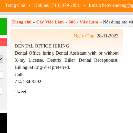
Trang Chủ
• Hotline: (714) 379-2851 • Email: baoviendong@
Trang chủ
»
Các Việc Làm
»
600 - Việc Làm
» Nội dung rao vặ
Ngày đăng:
28-11-2022
DENTAL OFFICE HIRING
Dental Office hỉring Dental Assistant with or without
X-ray License, Dentrix Biller, Dental Receptionist.
Billingual Eng/Viet preferred.
Call:
714-534-9292
Tweet