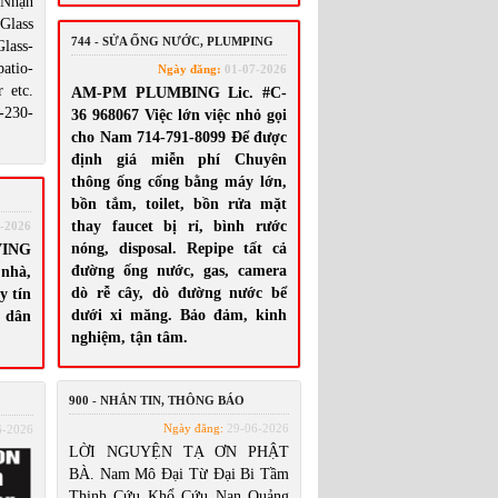
Nhận
lass
744 - SỬA ỐNG NƯỚC, PLUMPING
lass-
tio-
Ngày đăng:
01-07-2026
 etc.
AM-PM PLUMBING Lic. #C-
230-
36 968067 Việc lớn việc nhỏ gọi
cho Nam 714-791-8099 Để được
định giá miễn phí Chuyên
thông ống cống bằng máy lớn,
bồn tắm, toilet, bồn rửa mặt
thay faucet bị rỉ, bình rước
-2026
nóng, disposal. Repipe tất cả
ING
đường ống nước, gas, camera
nhà,
dò rễ cây, dò đường nước bể
y tín
dưới xi măng. Bảo đảm, kinh
 dân
nghiệm, tận tâm.
900 - NHẮN TIN, THÔNG BÁO
Ngày đăng:
29-06-2026
6-2026
LỜI NGUYỆN TẠ ƠN PHẬT
BÀ. Nam Mô Đại Từ Đại Bi Tầm
Thinh Cứu Khổ Cứu Nạn Quảng