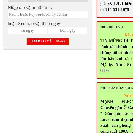
giá rẻ. L/L Chiến
Nhập rao vặt muốn tìm:
or 714-531-1679
hoặc Xem rao vặt theo ngày:
700 - DỊCH VỤ
Ngày 
TIN MỪNG DI T
lãnh tài chánh - 
chúng tôi có nhiề
lớn bảo lãnh tài 
Mỹ lẹ. Xin liên 
0806
740 - SỬA NHÀ, CƠ 
Ngày 
MẠNH ELEC
Chuyên gắn Ổ Cắ
* Gắn mới các l
tắc, ổ cắm điện n
xuất, văn phòng
công suất 100A - 