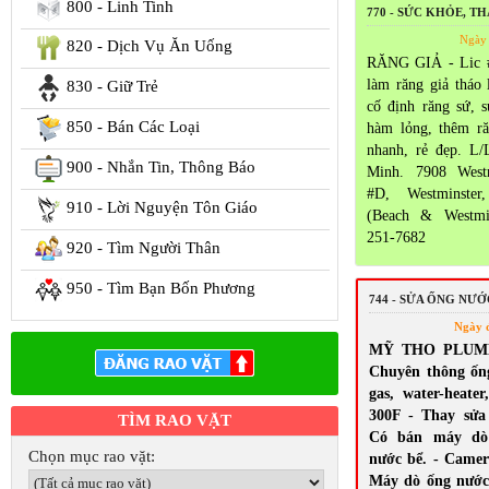
800 - Linh Tinh
770 - SỨC KHỎE, T
Ngày 
820 - Dịch Vụ Ăn Uống
RĂNG GIẢ - Lic 
làm răng giả tháo 
830 - Giữ Trẻ
cố định răng sứ, 
850 - Bán Các Loại
hàm lỏng, thêm ră
nhanh, rẻ đẹp. L/
900 - Nhắn Tin, Thông Báo
Minh. 7908 Westm
#D, Westminste
910 - Lời Nguyện Tôn Giáo
(Beach & Westmi
251-7682
920 - Tìm Người Thân
950 - Tìm Bạn Bốn Phương
744 - SỬA ỐNG NƯ
Ngày 
MỸ THO PLUMBI
Chuyên thông ốn
gas, water-heate
300F - Thay sửa s
TÌM RAO VẶT
Có bán máy dò 
Chọn mục rao vặt:
nước bể. - Camera
Máy dò ống nước