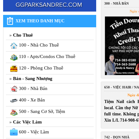
300 - NHÀ BÁN
Ngày 
XEM THEO DANH MỤC
Cho Thuê
100 - Nhà Cho Thuê
110 - Apts/Condos Cho Thuê
120 - Phòng Cho Thuê
Bán - Sang Nhượng
650 - VIỆC HAIR / NA
300 - Nhà Bán
Ngày đ
400 - Xe Bán
Tiệm Nail cách 
local. Cần thợ Nữ
500 - Sang Cơ Sở, Tiệm
full time. Không p
Xin L/L 714-908-6
Các Việc Làm
600 - Việc Làm
742 - DỌN NHÀ