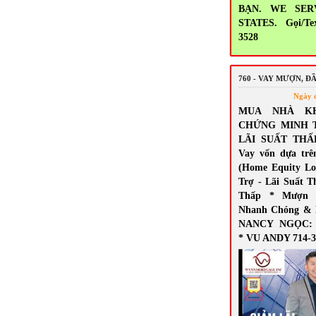
BẠN. WE SER
STATES. Gọi/Tex
3528
760 - VAY MƯỢN, Đ
Ngày 
MUA NHÀ K
CHỨNG MINH 
LÃI SUẤT THẤ
Vay vốn dựa trê
(Home Equity Lo
Trợ - Lãi Suất T
Thấp * Mượn 
Nhanh Chóng & 
NANCY NGỌC: 7
* VU ANDY 714-3