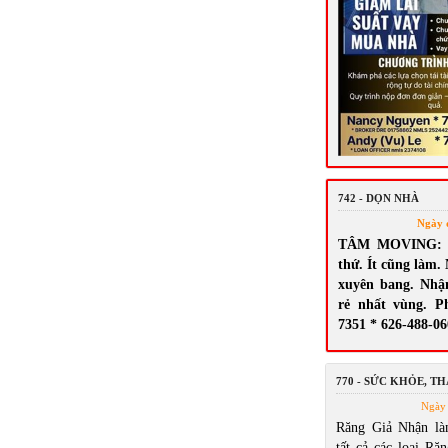
742 - DỌN NHÀ
Ngày 
TÂM MOVING: N
thứ. Ít cũng làm.
xuyên bang. Nhậ
rẻ nhất vùng. P
7351 * 626-488-0
770 - SỨC KHỎE, T
Ngày 
Răng Giả Nhận là
tất cả các loại Răn