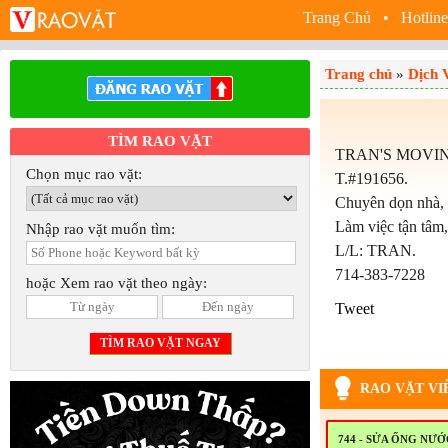
Trang Chủ
• Hotline
Trang chủ
»
Dịch 
TÌM RAO VẶT
TRAN'S MOVI
Chọn mục rao vặt:
T.#191656.
Chuyên dọn nhà, c
Làm việc tận tâm,
Nhập rao vặt muốn tìm:
L/L: TRAN.
714-383-7228
hoặc Xem rao vặt theo ngày:
Tweet
RAO VẶT VI
744 - SỬA ỐNG NƯ