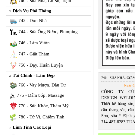
740 - Sửa Nhà, Cơ Sở, Tiệm
Dịch Vụ Phổ Thông
742 - Dọn Nhà
744 - Sửa Ống Nước, Plumping
746 - Làm Vườn
747 - Giặt Thảm
750 - Dạy, Huấn Luyện
Tài Chính - Làm Đẹp
740 - SỬA NHÀ, CƠ S
760 - Vay Mượn, Đầu Tư
Ngày đ
CÔNG TY CỬ
775 - Đấm bóp, Massage
DESIGN WELDIN
Thiết kế hàng rào,
770 - Sức Khỏe, Thẩm Mỹ
cầu thang sắt, cầu
Sơn, sửa * Định 
780 - Tử Vi, Chiêm Tinh
714-487-8283 TU
Linh Tinh Các Loại