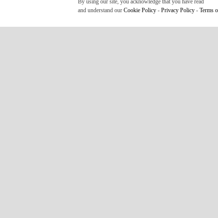
By using our site, you acknowledge that you have read
and understand our
Cookie Policy
-
Privacy Policy
-
Terms o