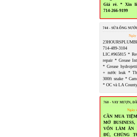
Giá rẻ. * Xin l
714-266-9199
744 - SỬA ỐNG NƯỚ
Ngày 
23HOURSPLUMBI
714-489-3104 5
LIC.#965815 * Res
repair * Grease Int
* Grease hydrojett
+ nước leak * T
300ft snake * Came
* OC và LA Count
760 - VAY MƯỢN, Đ
Ngày 
CẦN MUA TIỆM
MỞ BUSINESS
VỐN LÀM ĂN
ĐỦ, CHÚNG T