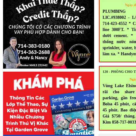
Ngày đ
PLUMBING 
LIC.#938002 - 
714-423-4552 * 
line 300FT. * T
dưới cement. *
thống nước nón
sprinkler, water, 
làm xa. * Handy
120 - PHÒNG CHO 
Ngà
Vùng Lake Elsin
rãi cho share
parking, gần fr
Bolsa 45 phút, c
45 phút. Bao điện
Giá $750/ tháng.
Kim 858-717-003