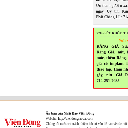
Ưu tiên người ở xa.
ngày. Uy tin. Ki
Phải Chăng LL: 71
770 - SỨC KHỎE, 
Ngày 
RĂNG GIẢ Sử
Răng Giả, nứt, 
móc, thêm Răng, 
giả có implant 
tháo lắp. Hàm n
gãy, nứt. Giá R
714-251-7035
Ấn bản của Nhật Báo Viễn Đông
Website:
http://viendongraovat.com
Chúng tôi miễn trừ trách nhiệm bất cứ vấn đề nào về các nộ