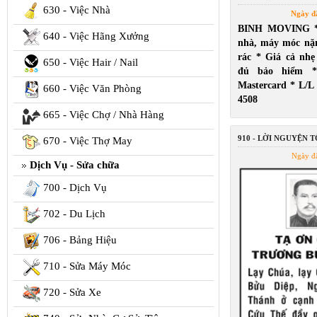
630 - Việc Nhà
Ngày đ
BINH MOVING *
640 - Việc Hãng Xưởng
nhà, máy móc nặ
rác * Giá cả nh
650 - Việc Hair / Nail
đủ bảo hiểm *
Mastercard * L/L
660 - Việc Văn Phòng
4508
665 - Việc Chợ / Nhà Hàng
910 - LỜI NGUYỆN 
670 - Việc Thợ May
Ngày đ
Dịch Vụ - Sửa chữa
700 - Dịch Vụ
702 - Du Lịch
706 - Bảng Hiệu
710 - Sửa Máy Móc
720 - Sửa Xe