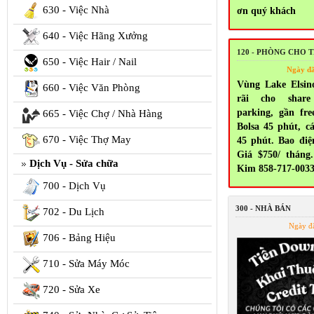
630 - Việc Nhà
ơn quý khách
640 - Việc Hãng Xưởng
120 - PHÒNG CHO 
650 - Việc Hair / Nail
Ngày đ
Vùng Lake Elsin
660 - Việc Văn Phòng
rãi cho share
parking, gần fr
665 - Việc Chợ / Nhà Hàng
Bolsa 45 phút, c
670 - Việc Thợ May
45 phút. Bao điện
Giá $750/ tháng.
Dịch Vụ - Sửa chữa
Kim 858-717-003
700 - Dịch Vụ
300 - NHÀ BÁN
702 - Du Lịch
Ngày đ
706 - Bảng Hiệu
710 - Sửa Máy Móc
720 - Sửa Xe