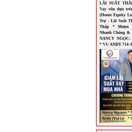
LÃI SUẤT THẤ
Vay vốn dựa trê
(Home Equity Lo
Trợ - Lãi Suất T
Thấp * Mượn 
Nhanh Chóng & 
NANCY NGỌC: 7
* VU ANDY 714-3