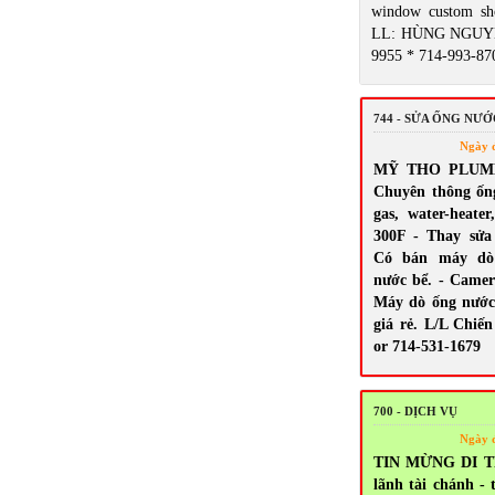
window custom sh
LL: HÙNG NGUYỄ
9955 * 714-993-87
744 - SỬA ỐNG NƯ
Ngày 
MỸ THO PLUMBI
Chuyên thông ốn
gas, water-heate
300F - Thay sửa s
Có bán máy dò 
nước bể. - Camera
Máy dò ống nước
giá rẻ. L/L Chiến
or 714-531-1679
700 - DỊCH VỤ
Ngày 
TIN MỪNG DI T
lãnh tài chánh - 