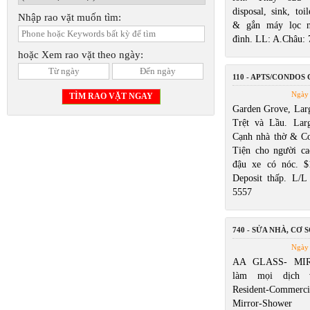
disposal, sink, toi
Nhập rao vặt muốn tìm:
& gắn máy lọc n
đình. LL: A.Châu:
hoặc Xem rao vặt theo ngày:
110 - APTS/CONDOS
Ngày 
Garden Grove, Larg
Trệt và Lầu. Lar
Cạnh nhà thờ & Cos
Tiện cho người ca
đậu xe có nóc. $
Deposit thấp. L/
5557
740 - SỬA NHÀ, CƠ S
Ngày 
AA GLASS- MIR
làm mọi dịch 
Resident-Commerc
Mirror-Shower 