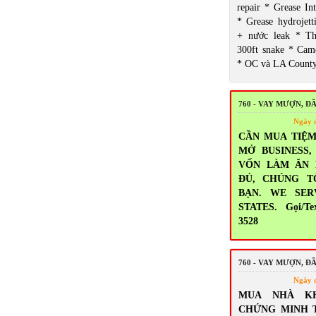
repair * Grease Int
* Grease hydrojett
+ nước leak * T
300ft snake * Came
* OC và LA Count
760 - VAY MƯỢN, Đ
Ngày 
CẦN MUA TIỆM
MỞ BUSINESS
VỐN LÀM ĂN
ĐỦ, CHÚNG T
BẠN. WE SER
STATES. Gọi/Tex
3528
760 - VAY MƯỢN, Đ
Ngày 
MUA NHÀ K
CHỨNG MINH 