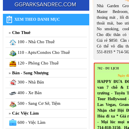
Nhà Garden Gro
Master Bedroom
thoáng mát , lối đi
XEM THEO DANH MỤC
thoải mái, bao util
No smoking, cook
Cho Thuê
Cho độc thân có 
Giá rẻ $850. Cần n
100 - Nhà Cho Thuê
Có thể vô đầu th
551-8193 * 714-50
110 - Apts/Condos Cho Thuê
120 - Phòng Cho Thuê
702 - DU LỊCH
Bán - Sang Nhượng
Ngày đ
HAPPY ĐƯA ĐÓN
300 - Nhà Bán
van 7 chỗ & 1
400 - Xe Bán
trường - Tuyên T
Tour Hollywood 
500 - Sang Cơ Sở, Tiệm
Las Vegas, Gra
Nhận chở Hội Đ
Các Việc Làm
Hóa đi xa * Giá 
- Mọi lúc mọi n
600 - Việc Làm
714-818-3150. H