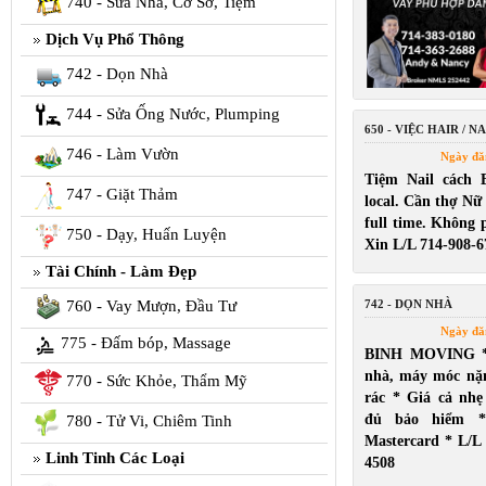
740 - Sửa Nhà, Cơ Sở, Tiệm
Dịch Vụ Phổ Thông
742 - Dọn Nhà
744 - Sửa Ống Nước, Plumping
650 - VIỆC HAIR / NA
746 - Làm Vườn
Ngày đă
Tiệm Nail cách 
747 - Giặt Thảm
local. Cần thợ Nữ
full time. Không p
750 - Dạy, Huấn Luyện
Xin L/L 714-908-6
Tài Chính - Làm Đẹp
760 - Vay Mượn, Đầu Tư
742 - DỌN NHÀ
Ngày đă
775 - Đấm bóp, Massage
BINH MOVING *
nhà, máy móc nặ
770 - Sức Khỏe, Thẩm Mỹ
rác * Giá cả nh
đủ bảo hiểm *
780 - Tử Vi, Chiêm Tinh
Mastercard * L/L
Linh Tinh Các Loại
4508