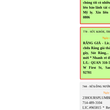
chúng tôi có nhiề
lớn bảo lãnh tài 
Mỹ lẹ. Xin liên 
0806
770 - SỨC KHỎE, 
Ngày 
RĂNG GIẢ - Lic.
chữa Răng giả thá
gãy, Sút Răng,
mới * Nhanh rẻ đ
L/L: QUAN 310-5
W First St, Sa
92701
744 - SỬA ỐNG NƯỚ
Ngày 
23HOURSPLUMBI
714-489-3104 5
LIC.#965815 * Res