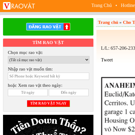
Trang Chủ
• Hotline
Trang chủ
»
Cho T
TÌM RAO VẶT
L/L: 657-206-23
Chọn mục rao vặt:
Tweet
Nhập rao vặt muốn tìm:
hoặc Xem rao vặt theo ngày: