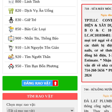
800 - Linh Tinh
710 - SỬA MÁY MÓC
820 - Dịch Vụ Ăn Uống
Ngày đă
830 - Giữ Trẻ
TPTLLC CON
ĐIỆN & XÂY D
850 - Bán Các Loại
B O & C 10 El
LC.#C10103048
900 - Nhắn Tin, Thông Báo
mọi trở ngại về 
các thiết bị đi
910 - Lời Nguyện Tôn Giáo
nails, cơ sở th
đồng hồ điện, 1-
920 - Tìm Người Thân
Estimate. * Nhận
vấn đề về nhà c
950 - Tìm Bạn Bốn Phương
714-260-5656 * Ph
2824
744 - SỬA ỐNG NƯỚ
TÌM RAO VẶT
Ngày đ
ĐÀ LẠT PLUMBI
Chọn mục rao vặt:
thông cống nghẹt
lớn. Thay sửa w