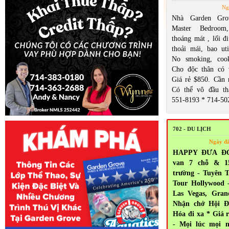
Ng
Nhà Garden Gro
Master Bedroom
thoáng mát , lối đi
thoải mái, bao util
No smoking, cook
Cho độc thân có 
Giá rẻ $850. Cần n
Có thể vô đầu th
551-8193 * 714-50
702 - DU LỊCH
Ngày đ
HAPPY ĐƯA ĐÓN
van 7 chỗ & 1
trường - Tuyên T
Tour Hollywood 
Las Vegas, Gra
Nhận chở Hội Đ
Hóa đi xa * Giá 
- Mọi lúc mọi n