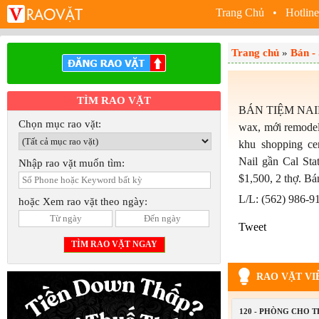
Trang Chủ
• Hotline
Trang chủ
»
Bán -
TÌM RAO VẶT
BÁN TIỆM NAIL: 5
Chọn mục rao vặt:
wax, mới remodeli
khu shopping ce
Nail gần Cal Sta
Nhập rao vặt muốn tìm:
$1,500, 2 thợ. B
L/L: (562) 986-9
hoặc Xem rao vặt theo ngày:
Tweet
RAO VẶT VI
120 - PHÒNG CHO 