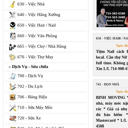
630 - Việc Nhà
640 - Việc Hãng Xưởng
650 - Việc Hair / Nail
660 - Việc Văn Phòng
650 - VIỆC HAIR / NA
Ngày đă
665 - Việc Chợ / Nhà Hàng
Tiệm Nail cách 
670 - Việc Thợ May
local. Cần thợ Nữ
full time. Không p
Dịch Vụ - Sửa chữa
Xin L/L 714-908-6
700 - Dịch Vụ
742 - DỌN NHÀ
702 - Du Lịch
Ngày đă
706 - Bảng Hiệu
BINH MOVING *
nhà, máy móc nặ
710 - Sửa Máy Móc
rác * Giá cả nh
đủ bảo hiểm *
720 - Sửa Xe
Mastercard * L/L
4508