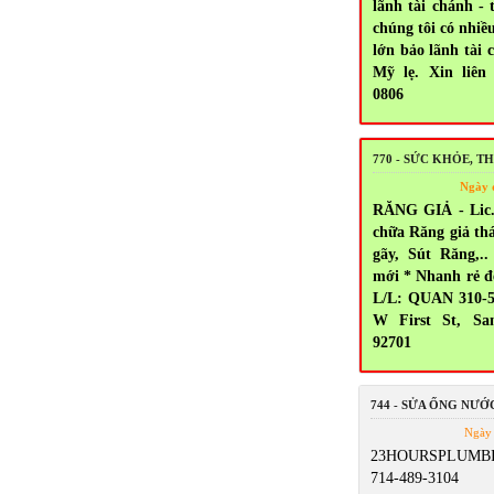
lãnh tài chánh - 
chúng tôi có nhiề
lớn bảo lãnh tài 
Mỹ lẹ. Xin liên 
0806
770 - SỨC KHỎE, 
Ngày 
RĂNG GIẢ - Lic.
chữa Răng giả thá
gãy, Sút Răng,
mới * Nhanh rẻ đ
L/L: QUAN 310-5
W First St, Sa
92701
744 - SỬA ỐNG NƯỚ
Ngày 
23HOURSPLUMBI
714-489-3104 5