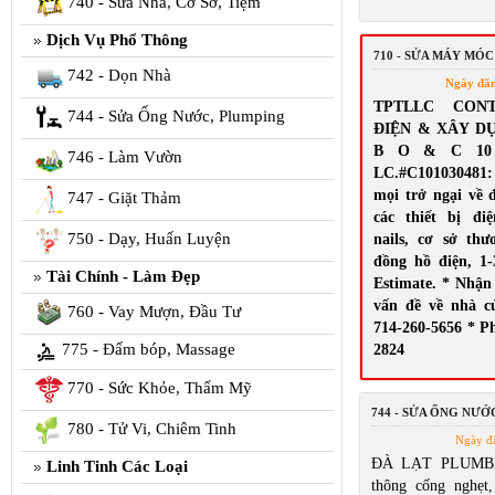
740 - Sửa Nhà, Cơ Sở, Tiệm
Dịch Vụ Phổ Thông
710 - SỬA MÁY MÓC
742 - Dọn Nhà
Ngày đă
TPTLLC CON
744 - Sửa Ống Nước, Plumping
ĐIỆN & XÂY D
B O & C 10 El
746 - Làm Vườn
LC.#C10103048
mọi trở ngại về 
747 - Giặt Thảm
các thiết bị đi
750 - Dạy, Huấn Luyện
nails, cơ sở th
đồng hồ điện, 1-
Tài Chính - Làm Đẹp
Estimate. * Nhận
vấn đề về nhà c
760 - Vay Mượn, Đầu Tư
714-260-5656 * Ph
775 - Đấm bóp, Massage
2824
770 - Sức Khỏe, Thẩm Mỹ
744 - SỬA ỐNG NƯỚ
780 - Tử Vi, Chiêm Tinh
Ngày đ
ĐÀ LẠT PLUMBI
Linh Tinh Các Loại
thông cống nghẹt