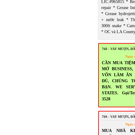
LIC.#965815 * Res
repair * Grease Int
* Grease hydrojett
+ nước leak * T
300ft snake * Came
* OC và LA Count
760 - VAY MƯỢN, Đ
Ngày 
CẦN MUA TIỆM
MỞ BUSINESS
VỐN LÀM ĂN
ĐỦ, CHÚNG T
BẠN. WE SER
STATES. Gọi/Tex
3528
760 - VAY MƯỢN, Đ
Ngày 
MUA NHÀ K