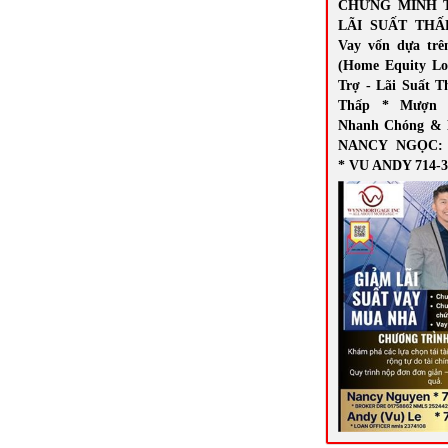
CHỨNG MINH 
LÃI SUẤT THẤ
Vay vốn dựa trê
(Home Equity Lo
Trợ - Lãi Suất T
Thấp * Mượn 
Nhanh Chóng & 
NANCY NGỌC: 7
* VU ANDY 714-3