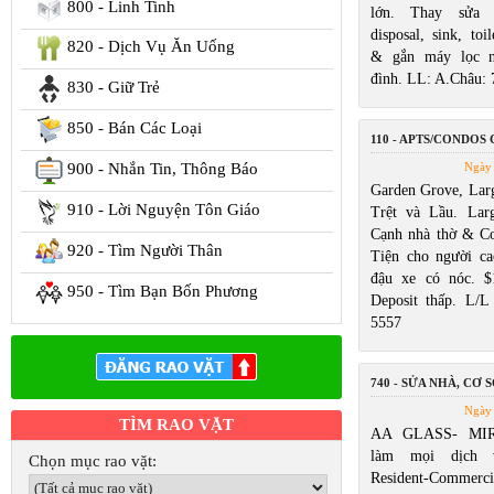
800 - Linh Tinh
lớn. Thay sửa w
disposal, sink, toi
820 - Dịch Vụ Ăn Uống
& gắn máy lọc n
đình. LL: A.Châu:
830 - Giữ Trẻ
850 - Bán Các Loại
110 - APTS/CONDOS
900 - Nhắn Tin, Thông Báo
Ngày 
Garden Grove, Larg
910 - Lời Nguyện Tôn Giáo
Trệt và Lầu. Lar
Cạnh nhà thờ & Cos
920 - Tìm Người Thân
Tiện cho người ca
đậu xe có nóc. $
950 - Tìm Bạn Bốn Phương
Deposit thấp. L/
5557
740 - SỬA NHÀ, CƠ S
Ngày 
TÌM RAO VẶT
AA GLASS- MIR
làm mọi dịch 
Chọn mục rao vặt:
Resident-Commerc