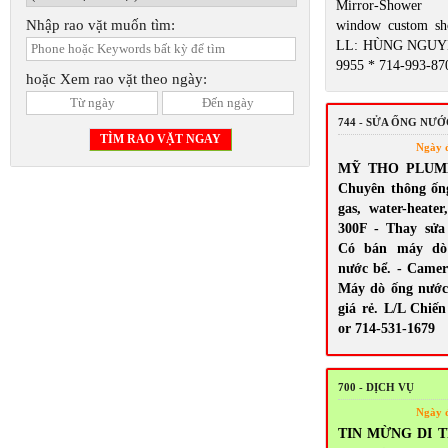
Mirror-Shower 
Nhập rao vặt muốn tìm:
window custom sh
LL: HÙNG NGUYỄ
9955 * 714-993-87
hoặc Xem rao vặt theo ngày:
744 - SỬA ỐNG NƯ
Ngày 
MỸ THO PLUMBI
Chuyên thông ốn
gas, water-heate
300F - Thay sửa s
Có bán máy dò 
nước bể. - Camera
Máy dò ống nước
giá rẻ. L/L Chiến
or 714-531-1679
700 - DỊCH VỤ
Ngày 
TIN MỪNG DI T