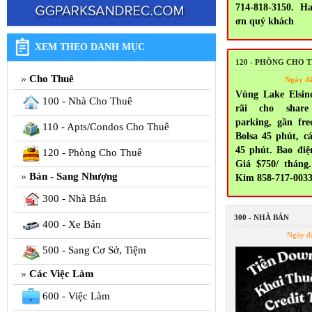
714-818-3150. H
ơn quý khách
XEM THEO DANH MỤC
120 - PHÒNG CHO 
Cho Thuê
Ngày đ
Vùng Lake Elsin
100 - Nhà Cho Thuê
rãi cho share
parking, gần fr
110 - Apts/Condos Cho Thuê
Bolsa 45 phút, c
45 phút. Bao điện
120 - Phòng Cho Thuê
Giá $750/ tháng.
Bán - Sang Nhượng
Kim 858-717-003
300 - Nhà Bán
300 - NHÀ BÁN
400 - Xe Bán
Ngày đ
500 - Sang Cơ Sở, Tiệm
Các Việc Làm
600 - Việc Làm