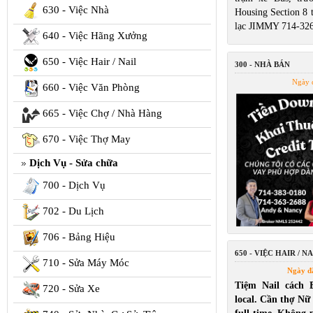
630 - Việc Nhà
Housing Section 8 t
lạc JIMMY 714-32
640 - Việc Hãng Xưởng
650 - Việc Hair / Nail
300 - NHÀ BÁN
Ngày 
660 - Việc Văn Phòng
665 - Việc Chợ / Nhà Hàng
670 - Việc Thợ May
Dịch Vụ - Sửa chữa
700 - Dịch Vụ
702 - Du Lịch
706 - Bảng Hiệu
650 - VIỆC HAIR / NA
710 - Sửa Máy Móc
Ngày đ
Tiệm Nail cách 
720 - Sửa Xe
local. Cần thợ Nữ