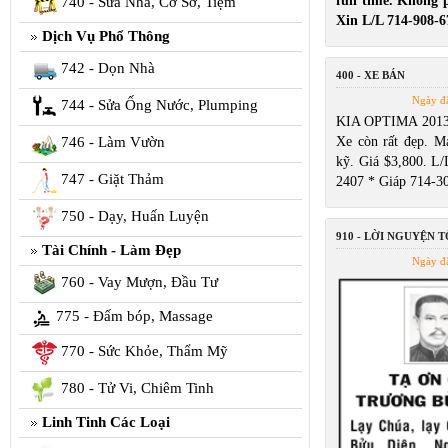
full time. Không p
740 - Sửa Nhà, Cơ Sở, Tiệm
Xin L/L 714-908-6
Dịch Vụ Phổ Thông
742 - Dọn Nhà
400 - XE BÁN
Ngày đ
744 - Sửa Ống Nước, Plumping
KIA OPTIMA 2013 
746 - Làm Vườn
Xe còn rất đẹp. Má
kỹ. Giá $3,800. L/
747 - Giặt Thảm
2407 * Giáp 714-3
750 - Dạy, Huấn Luyện
910 - LỜI NGUYỆN 
Tài Chính - Làm Đẹp
Ngày đ
760 - Vay Mượn, Đầu Tư
775 - Đấm bóp, Massage
770 - Sức Khỏe, Thẩm Mỹ
780 - Tử Vi, Chiêm Tinh
Linh Tinh Các Loại