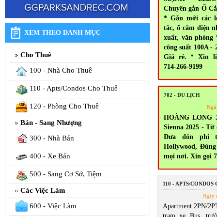
Chuyên gắn Ổ Cắ
* Gắn mới các l
tắc, ổ cắm điện n
XEM THEO DANH MỤC
xuất, văn phòng
công suất 100A - 
Cho Thuê
Giá rẻ. * Xin l
714-266-9199
100 - Nhà Cho Thuê
110 - Apts/Condos Cho Thuê
702 - DU LỊCH
120 - Phòng Cho Thuê
Ngà
HOÀNG LONG X
Bán - Sang Nhượng
Sienna 2025 - Từ
Đưa đón phi t
300 - Nhà Bán
Hollywood, Đúng
400 - Xe Bán
mọi nơi. Xin gọi 
500 - Sang Cơ Sở, Tiệm
110 - APTS/CONDOS
Các Việc Làm
Ngày 
600 - Việc Làm
Apartment 2PN/2P
trạm xe Bus, trư