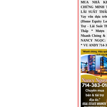
MUA NHÀ K
CHỨNG MINH 
LÃI SUẤT THẤ
Vay vốn dựa trê
(Home Equity Lo
Trợ - Lãi Suất T
Thấp * Mượn 
Nhanh Chóng & 
NANCY NGỌC: 7
* VU ANDY 714-3