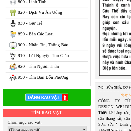
800 - Linh Tinh
820 - Dịch Vụ Ăn Uống
830 - Giữ Trẻ
850 - Bán Các Loại
900 - Nhắn Tin, Thông Báo
910 - Lời Nguyện Tôn Giáo
920 - Tìm Người Thân
950 - Tìm Bạn Bốn Phương
740 - SỬA NHÀ, CƠ S
Ngày đ
CÔNG TY CỬ
DESIGN WELDIN
TÌM RAO VẶT
Thiết kế hàng rào,
cầu thang sắt, cầu
Chọn mục rao vặt:
Sơn, sửa * Định 
714-487-8283 TU