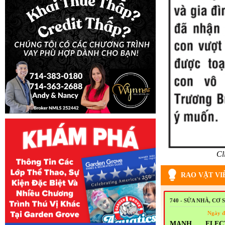
Cl
RAO VẶT VI
740 - SỬA NHÀ, CƠ 
Ngày đ
MẠNH ELEC