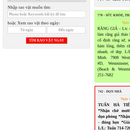
Nhập rao vặt muốn tìm:
770 - SỨC KHỎE, T
hoặc Xem rao vặt theo ngày:
Ngày 
RĂNG GIẢ - Lic 
làm răng giả tháo 
cố định răng sứ, 
hàm lỏng, thêm ră
nhanh, rẻ đẹp. L/
Minh. 7908 Westm
#D, Westminste
(Beach & Westmi
251-7682
742 - DỌN NHÀ
Ngày 
TUẤN HÀ TI
*Nhận chở mướ
dọn phòng *Nhận 
- đúng hẹn *Giá
L/L: Tuấn 714-72