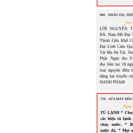
900 - NHẮN TIN, T
Ngày 
LỜI NGUYỆN 
BÀ. Nam Mô Đại 
Thinh Cứu Khổ C
Đại Linh Cảm Qu
Tát Ma Ha Tát. N
Phật. Ngày đọc 9
đọc liên tục 18 ng
toại nguyện điều
đăng lan truyền ch
HẠNH PHẠM
710 - SỬA MÁY MÓC
Ngày 
TỦ LẠNH * Chuyê
các hiệu tủ lạnh.
chảy nước. * B
nước đá. * Mọi 