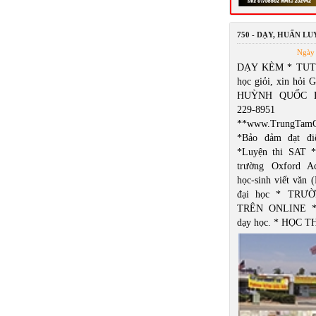
750 - DẠY, HUẤN L
Ngày 
DẠY KÈM * TUT
học giỏi, xin hỏi 
HUỲNH QUỐC B
229-8951
**www.TrungTamG
*Bảo đảm đạt đ
*Luyện thi SAT *
trường Oxford A
học-sinh viết văn 
đại học * TRƯ
TRÊN ONLINE *
dạy học. * HỌC 