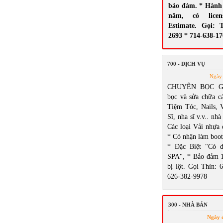
bảo đảm. * Hành 
năm, có licen
Estimate. Gọi: 
2693 * 714-638-1
700 - DỊCH VỤ
Ngày 
CHUYÊN BỌC GH
bọc và sửa chữa cá
Tiệm Tóc, Nails,
Sĩ, nha sĩ v.v.. nhà
Các loại Vải nhựa 
* Có nhận làm boot
* Đặc Biệt "Có d
SPA", * Bảo đảm 
bị lột. Gọi Thìn: 
626-382-9978
300 - NHÀ BÁN
Ngày 