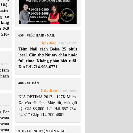
 Giặt
ster
g có
rking
n 8x8
 510-
650 - VIỆC HAIR / NAIL
Ngày đăng:
8 ngày trước
Tiệm Nail cách Bolsa 25 phút
local. Cần thợ Nữ tay chân nước
full time. Không phân biệt tuổi.
 trước
Xin L/L 714-908-6771
c làm
khách
400 - XE BÁN
Ngày đăng:
12 ngày trước
KIA OPTIMA 2013 - 127K Miles.
Xe còn rất đẹp. Máy tốt, chủ giữ
 trước
kỹ. Giá $3,800. L/L Hải 657-754-
s For
2407 * Giáp 714-300-4801
oyota
oyota
oyota
910 - LỜI NGUYỆN TÔN GIÁO