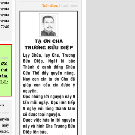
oyota
Ngày đăng:
13 ngày trước
oyota
oyota
oyota
-7246
 trước
656.
thứ.
 tâm,
 L/L:
ING
 trước
uyên
e máy
ater,