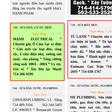
toại nguyện điều bạn muốn (hứa
đăng lan truyền cho người khác).
HẠNH PHẠM
710 - SỬA MÁY MÓC
740 - SỬA NHÀ, CƠ SỞ, TIỆM
Ngày đăng:
15-06
Ngày đăng:
11-06-2026
TỦ LẠNH * Chuyên sửa tấ
MẠNH ELECTRICAL *
các hiệu tủ lạnh. * Tủ lạ
Chuyên gắn Ổ Cắm Sạt xe điện
chảy nước. * Bắt nước
* Gắn mới các loại đèn, công
nước đá. * Mọi sửa chữa
tắc, ổ cắm điện nhà, xưởng sản
bảo đảm. * Hành nghề trê
xuất, văn phòng * Tăng cường
năm, có license. * 
công suất 100A - 200A * Uy tín,
Estimate. Gọi: Trần 714
Giá rẻ. * Xin liên lạc Mạnh
2693 * 714-638-1767
714-266-9199
744 - SỬA ỐNG NƯỚC, PLUMP
744 - SỬA ỐNG NƯỚC, PLUMPING
Ngày đăng:
03-0
Ngày đăng:
18-05-2026
NH PLUMBING. Sửa chữa
23HOURSPLUMBING LL: Đăng
nước, gas, thay cầu tiêu, 
714-489-3104 562-344-5405
tắm, máy xay rác, thay
LIC.#965815 * Restaurant Grease