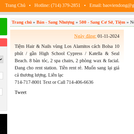
Trang Chủ
• Hotline: (714) 379-2851 • Email: baoviendong@
Trang chủ
»
Bán - Sang Nhượng
»
500 - Sang Cơ Sở, Tiệm
» Nộ
Ngày đăng:
01-11-2024
Tiệm Hair & Nails vùng Los Alamitos cách Bolsa 10
phút / gần High School Cypress / Katella & Seal
Beach. 8 bàn tóc, 2 spa chairs, 2 phòng wax & facial.
Đang cho rent station. Tiền rent rẻ. Muốn sang lại giá
cả thương lượng. Liên lạc
714-717-8001 Text or Call 714-406-6636
Tweet