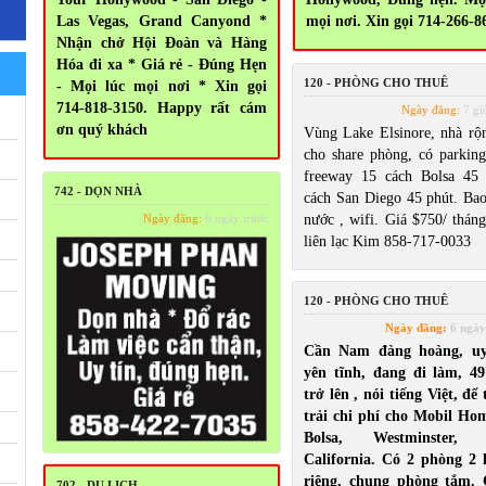
Las Vegas, Grand Canyond *
mọi nơi. Xin gọi 714-266-8
Nhận chở Hội Đoàn và Hàng
Hóa đi xa * Giá rẻ - Đúng Hẹn
120 - PHÒNG CHO THUÊ
- Mọi lúc mọi nơi * Xin gọi
714-818-3150. Happy rất cám
Ngày đăng:
7 gi
ơn quý khách
Vùng Lake Elsinore, nhà rộn
cho share phòng, có parking
freeway 15 cách Bolsa 45 
742 - DỌN NHÀ
cách San Diego 45 phút. Bao
Ngày đăng:
6 ngày trước
nước , wifi. Giá $750/ tháng
liên lạc Kim 858-717-0033
120 - PHÒNG CHO THUÊ
Ngày đăng:
6 ngày
Cần Nam đàng hoàng, uy
yên tĩnh, đang đi làm, 49
trở lên , nói tiếng Việt, để
trải chi phí cho Mobil Ho
Bolsa, Westminster,
California. Có 2 phòng 2 l
riêng, chung phòng tắm.
702 - DU LỊCH