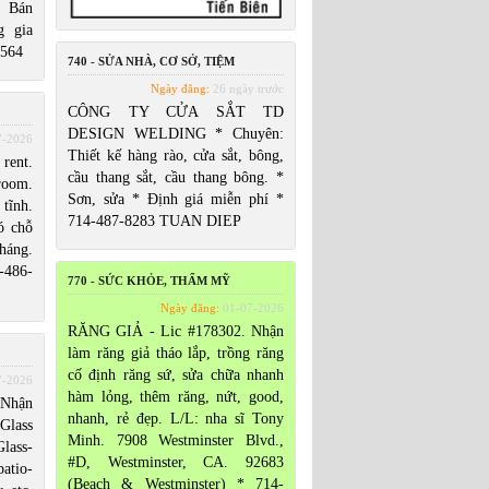
t. Bán
g gia
9564
740 - SỬA NHÀ, CƠ SỞ, TIỆM
Ngày đăng:
26 ngày trước
CÔNG TY CỬA SẮT TD
DESIGN WELDING * Chuyên:
7-2026
Thiết kế hàng rào, cửa sắt, bông,
rent.
cầu thang sắt, cầu thang bông. *
room.
Sơn, sửa * Định giá miễn phí *
tĩnh.
714-487-8283 TUAN DIEP
ó chỗ
háng.
-486-
770 - SỨC KHỎE, THẨM MỸ
Ngày đăng:
01-07-2026
RĂNG GIẢ - Lic #178302. Nhận
làm răng giả tháo lắp, trồng răng
cố định răng sứ, sửa chữa nhanh
7-2026
hàm lỏng, thêm răng, nứt, good,
Nhận
nhanh, rẻ đẹp. L/L: nha sĩ Tony
lass
Minh. 7908 Westminster Blvd.,
lass-
#D, Westminster, CA. 92683
tio-
(Beach & Westminster) * 714-