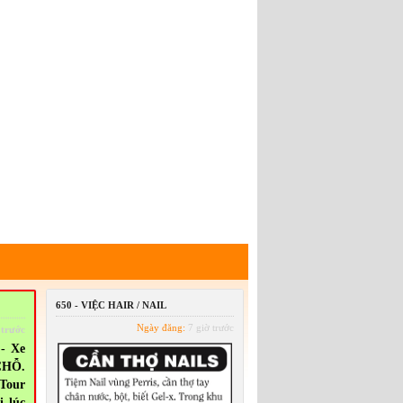
650 - VIỆC HAIR / NAIL
Ngày đăng:
7 giờ trước
 trước
- Xe
 CHỖ.
Tour
i lúc