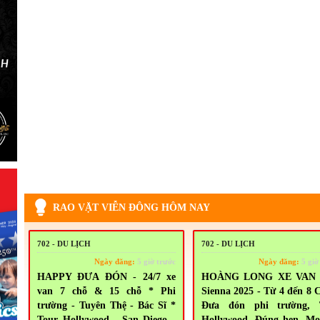
RAO VẶT VIỄN ĐÔNG HÔM NAY
702 - DU LỊCH
702 - DU LỊCH
Ngày đăng:
5 giờ trước
Ngày đăng:
5 giờ
HAPPY ĐƯA ĐÓN - 24/7 xe
HOÀNG LONG XE VAN 
van 7 chỗ & 15 chỗ * Phi
Sienna 2025 - Từ 4 đến 8
trường - Tuyên Thệ - Bác Sĩ *
Đưa đón phi trường, 
Tour Hollywood - San Diego -
Hollywood, Đúng hẹn. Mọ