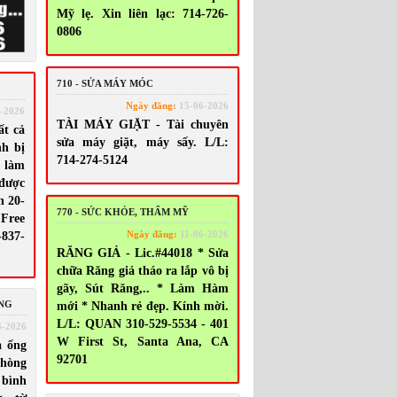
Mỹ lẹ. Xin liên lạc: 714-726-
0806
710 - SỬA MÁY MÓC
Ngày đăng:
15-06-2026
-2026
TÀI MÁY GIẶT - Tài chuyên
t cả
sửa máy giặt, máy sấy. L/L:
nh bị
714-274-5124
 làm
 được
n 20-
770 - SỨC KHỎE, THẨM MỸ
Free
Ngày đăng:
11-06-2026
-837-
RĂNG GIẢ - Lic.#44018 * Sửa
chữa Răng giả tháo ra lắp vô bị
gãy, Sút Răng,.. * Làm Hàm
ING
mới * Nhanh rẻ đẹp. Kính mời.
L/L: QUAN 310-529-5534 - 401
6-2026
W First St, Santa Ana, CA
 ống
92701
phòng
 bình