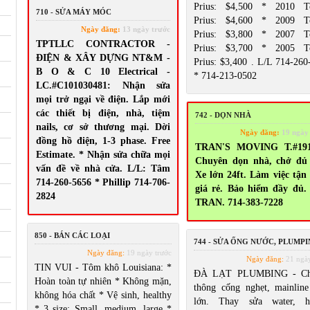
Prius: $4,500 * 2010 T
710 - SỬA MÁY MÓC
Prius: $4,600 * 2009 T
Ngày đăng:
13 ngày trước
Prius: $3,800 * 2007 T
TPTLLC CONTRACTOR -
Prius: $3,700 * 2005 T
ĐIỆN & XÂY DỰNG NT&M -
Prius: $3,400 . L/L 714-260
B O & C 10 Electrical -
* 714-213-0502
LC.#C101030481: Nhận sửa
mọi trở ngại về điện. Lắp mới
các thiết bị điện, nhà, tiệm
742 - DỌN NHÀ
nails, cơ sở thương mại. Dời
Ngày đăng:
19 ngày
đồng hồ điện, 1-3 phase. Free
TRAN'S MOVING T.#191
Estimate. * Nhận sửa chữa mọi
Chuyên dọn nhà, chở đủ 
vấn đề về nhà cửa. L/L: Tâm
Xe lớn 24ft. Làm việc tận
714-260-5656 * Phillip 714-706-
giá rẻ. Bảo hiểm đầy đủ.
2824
TRAN. 714-383-7228
850 - BÁN CÁC LOẠI
744 - SỬA ỐNG NƯỚC, PLUMP
Ngày đăng:
19 ngày trước
Ngày đăng:
21 ngày
TIN VUI - Tôm khô Louisiana: *
ĐÀ LẠT PLUMBING - Ch
Hoàn toàn tự nhiên * Không mặn,
thông cống nghẹt, mainlin
không hóa chất * Vệ sinh, healthy
lớn. Thay sửa water, he
* 3 size: Small, medium, large *