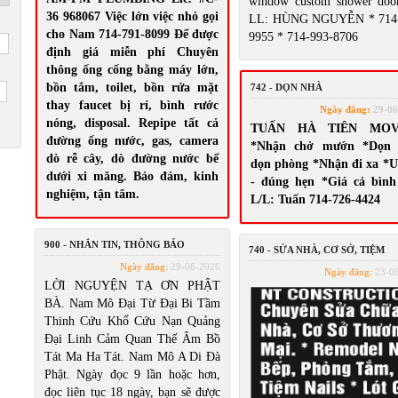
window custom shower door
36 968067 Việc lớn việc nhỏ gọi
LL: HÙNG NGUYỄN * 714-
cho Nam 714-791-8099 Để được
9955 * 714-993-8706
định giá miễn phí Chuyên
thông ống cống bằng máy lớn,
bồn tắm, toilet, bồn rửa mặt
742 - DỌN NHÀ
thay faucet bị rỉ, bình rước
Ngày đăng:
29-06
nóng, disposal. Repipe tất cả
TUẤN HÀ TIÊN MOV
đường ống nước, gas, camera
*Nhận chở mướn *Dọn 
dò rễ cây, dò đường nước bể
dọn phòng *Nhận đi xa *U
dưới xi măng. Bảo đảm, kinh
- đúng hẹn *Giá cả bình
nghiệm, tận tâm.
L/L: Tuấn 714-726-4424
900 - NHẮN TIN, THÔNG BÁO
740 - SỬA NHÀ, CƠ SỞ, TIỆM
Ngày đăng:
29-06-2026
Ngày đăng:
23-0
LỜI NGUYỆN TẠ ƠN PHẬT
BÀ. Nam Mô Đại Từ Đại Bi Tầm
Thinh Cứu Khổ Cứu Nạn Quảng
Đại Linh Cảm Quan Thế Âm Bồ
Tát Ma Ha Tát. Nam Mô A Di Đà
Phật. Ngày đọc 9 lần hoặc hơn,
đọc liên tục 18 ngày, bạn sẽ được