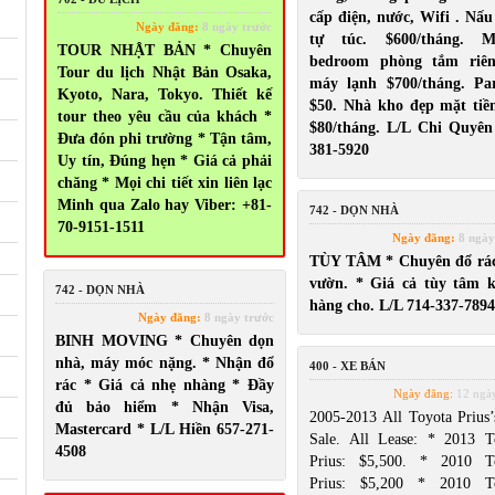
cấp điện, nước, Wifi . Nấu
Ngày đăng:
8 ngày trước
tự túc. $600/tháng. Ma
TOUR NHẬT BẢN * Chuyên
bedroom phòng tắm riên
Tour du lịch Nhật Bản Osaka,
máy lạnh $700/tháng. Pa
Kyoto, Nara, Tokyo. Thiết kế
$50. Nhà kho đẹp mặt tiề
tour theo yêu cầu của khách *
$80/tháng. L/L Chi Quyên
Đưa đón phi trường * Tận tâm,
381-5920
Uy tín, Đúng hẹn * Giá cả phải
chăng * Mọi chi tiết xin liên lạc
Minh qua Zalo hay Viber: +81-
742 - DỌN NHÀ
70-9151-1511
Ngày đăng:
8 ngày
TÙY TÂM * Chuyên đổ rá
vườn. * Giá cả tùy tâm 
742 - DỌN NHÀ
hàng cho. L/L 714-337-7894
Ngày đăng:
8 ngày trước
BINH MOVING * Chuyên dọn
nhà, máy móc nặng. * Nhận đổ
400 - XE BÁN
rác * Giá cả nhẹ nhàng * Đầy
Ngày đăng:
12 ngày
đủ bảo hiểm * Nhận Visa,
2005-2013 All Toyota Prius’
Mastercard * L/L Hiền 657-271-
Sale. All Lease: * 2013 T
4508
Prius: $5,500. * 2010 T
Prius: $5,200 * 2010 T