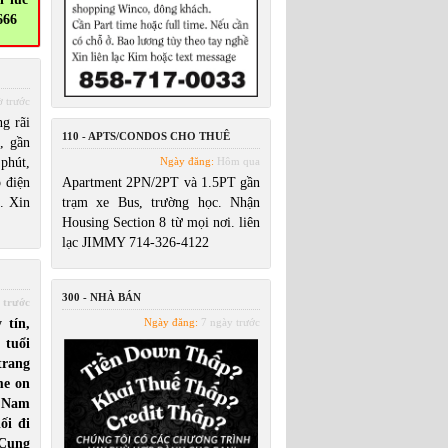
666
ờ trước
g rãi
110 - APTS/CONDOS CHO THUÊ
, gần
phút,
Ngày đăng:
Hôm qua
 điện
Apartment 2PN/2PT và 1.5PT gần
. Xin
trạm xe Bus, trường học. Nhận
Housing Section 8 từ mọi nơi. liên
lạc JIMMY 714-326-4122
300 - NHÀ BÁN
 trước
 tín,
Ngày đăng:
7 ngày trước
 tuổi
 trang
me on
 Nam
ối đi
 Cung