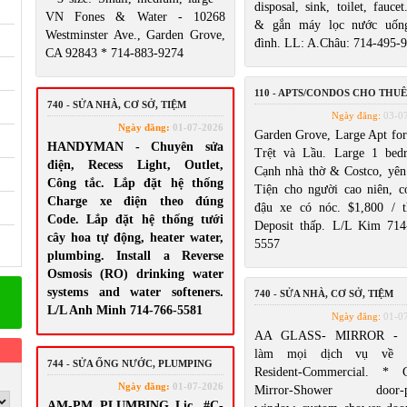
disposal, sink, toilet, fauce
VN Fones & Water - 10268
& gắn máy lọc nước uốn
Westminster Ave., Garden Grove,
đình. LL: A.Châu: 714-495-
CA 92843 * 714-883-9274
110 - APTS/CONDOS CHO THUÊ
740 - SỬA NHÀ, CƠ SỞ, TIỆM
Ngày đăng:
03-0
Ngày đăng:
01-07-2026
Garden Grove, Large Apt for 
HANDYMAN - Chuyên sửa
Trệt và Lầu. Large 1 bed
điện, Recess Light, Outlet,
Cạnh nhà thờ & Costco, yên 
Công tắc. Lắp đặt hệ thống
Tiện cho người cao niên, c
Charge xe điện theo đúng
đậu xe có nóc. $1,800 / t
Code. Lắp đặt hệ thống tưới
Deposit thấp. L/L Kim 714
cây hoa tự động, heater water,
5557
plumbing. Install a Reverse
Osmosis (RO) drinking water
systems and water softeners.
740 - SỬA NHÀ, CƠ SỞ, TIỆM
L/L Anh Minh 714-766-5581
Ngày đăng:
01-0
AA GLASS- MIRROR - 
làm mọi dịch vụ về G
744 - SỬA ỐNG NƯỚC, PLUMPING
Resident-Commercial. * G
Ngày đăng:
01-07-2026
Mirror-Shower door-pa
AM-PM PLUMBING Lic. #C-