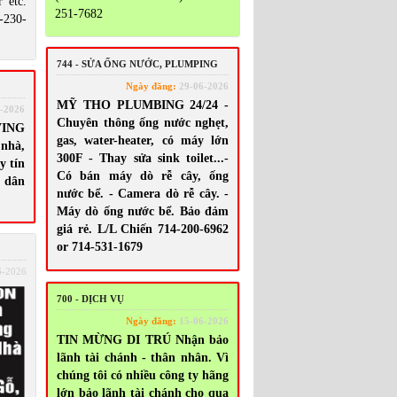
 etc.
251-7682
230-
744 - SỬA ỐNG NƯỚC, PLUMPING
Ngày đăng:
29-06-2026
MỸ THO PLUMBING 24/24 -
-2026
Chuyên thông ống nước nghẹt,
ING
gas, water-heater, có máy lớn
nhà,
300F - Thay sửa sink toilet...-
y tín
Có bán máy dò rễ cây, ống
 dân
nước bể. - Camera dò rễ cây. -
Máy dò ống nước bể. Bảo đảm
giá rẻ. L/L Chiến 714-200-6962
or 714-531-1679
6-2026
700 - DỊCH VỤ
Ngày đăng:
15-06-2026
TIN MỪNG DI TRÚ Nhận bảo
lãnh tài chánh - thân nhân. Vì
chúng tôi có nhiều công ty hãng
lớn bảo lãnh tài chánh cho qua