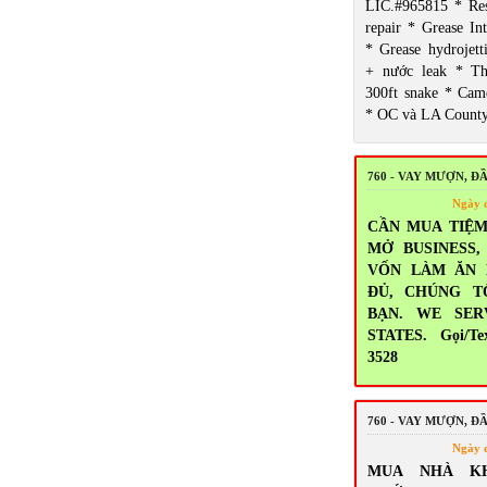
LIC.#965815 * Res
repair * Grease Int
* Grease hydrojett
+ nước leak * T
300ft snake * Came
* OC và LA Count
760 - VAY MƯỢN, Đ
Ngày 
CẦN MUA TIỆM
MỞ BUSINESS
VỐN LÀM ĂN
ĐỦ, CHÚNG T
BẠN. WE SER
STATES. Gọi/Tex
3528
760 - VAY MƯỢN, Đ
Ngày 
MUA NHÀ K