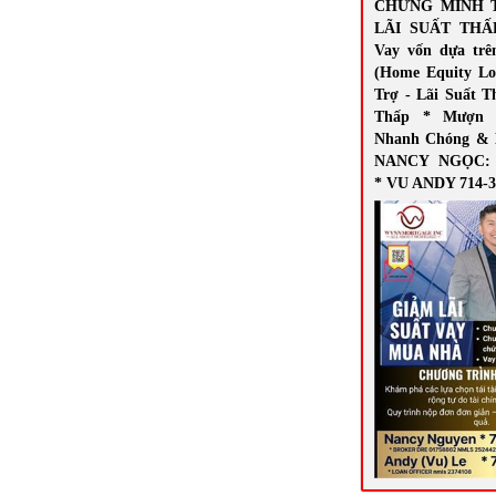
CHỨNG MINH 
LÃI SUẤT THẤ
Vay vốn dựa trê
(Home Equity Lo
Trợ - Lãi Suất T
Thấp * Mượn 
Nhanh Chóng & 
NANCY NGỌC: 7
* VU ANDY 714-3