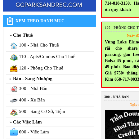
714-818-3150. H
ơn quý khách
XEM THEO DANH MỤC
120 - PHÒNG CHO 
Cho Thuê
Ngày đ
Vùng Lake Elsin
100 - Nhà Cho Thuê
rãi cho share
parking, gần fr
110 - Apts/Condos Cho Thuê
Bolsa 45 phút, c
45 phút. Bao điện
120 - Phòng Cho Thuê
Giá $750/ tháng.
Bán - Sang Nhượng
Kim 858-717-003
300 - Nhà Bán
300 - NHÀ BÁN
400 - Xe Bán
Ngày 
500 - Sang Cơ Sở, Tiệm
Các Việc Làm
600 - Việc Làm