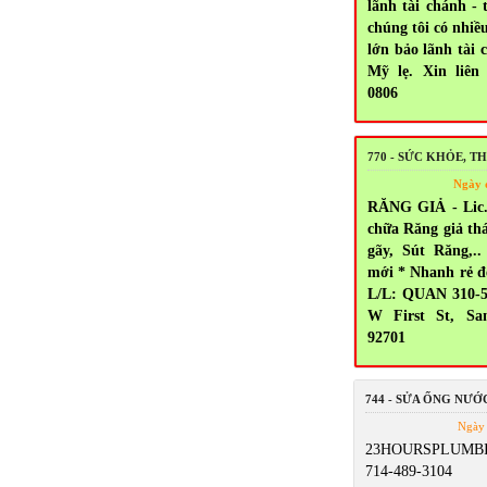
lãnh tài chánh - 
chúng tôi có nhiề
lớn bảo lãnh tài 
Mỹ lẹ. Xin liên 
0806
770 - SỨC KHỎE, 
Ngày 
RĂNG GIẢ - Lic.
chữa Răng giả thá
gãy, Sút Răng,
mới * Nhanh rẻ đ
L/L: QUAN 310-5
W First St, Sa
92701
744 - SỬA ỐNG NƯỚ
Ngày 
23HOURSPLUMBI
714-489-3104 5