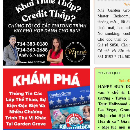
Ngày
Nhà Garden Gro
Master Bedroom
thoáng mát , lối đi
thoải mái, bao util
No smoking, cook
Cho độc thân có 
Giá rẻ $850. Cần n
Có thể vô đầu th
551-8193 * 714-50
702 - DU LỊCH
Ngày đ
HAPPY ĐƯA ĐÓN
van 7 chỗ & 1
trường - Tuyên T
Tour Hollywood 
Las Vegas, Gra
Nhận chở Hội Đ
Hóa đi xa * Giá 
- Mọi lúc mọi n