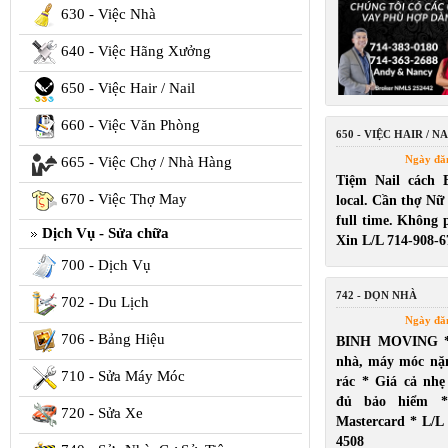
630 - Việc Nhà
640 - Việc Hãng Xưởng
650 - Việc Hair / Nail
660 - Việc Văn Phòng
650 - VIỆC HAIR / NA
Ngày đă
665 - Việc Chợ / Nhà Hàng
Tiệm Nail cách 
670 - Việc Thợ May
local. Cần thợ Nữ
full time. Không p
Dịch Vụ - Sửa chữa
Xin L/L 714-908-6
700 - Dịch Vụ
742 - DỌN NHÀ
702 - Du Lịch
Ngày đă
706 - Bảng Hiệu
BINH MOVING *
nhà, máy móc nặ
710 - Sửa Máy Móc
rác * Giá cả nh
đủ bảo hiểm *
720 - Sửa Xe
Mastercard * L/L
4508