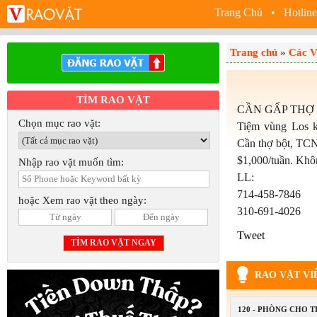
Trang Chủ
• Hotline
Trang chủ
»
Các V
TÌM RAO VẶT
CẦN GẤP THỢ
Chọn mục rao vặt:
Tiệm vùng Los k
Cần thợ bột, TCN
$1,000/tuần. Khô
Nhập rao vặt muốn tìm:
LL:
714-458-7846
hoặc Xem rao vặt theo ngày:
310-691-4026
Tweet
RAO VẶT VI
120 - PHÒNG CHO 