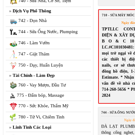
740 - Sửa Nhà, Cơ Sở, Tiệm
Dịch Vụ Phổ Thông
710 - SỬA MÁY MÓC
742 - Dọn Nhà
Ngày đă
TPTLLC CON
744 - Sửa Ống Nước, Plumping
ĐIỆN & XÂY D
B O & C 10 El
746 - Làm Vườn
LC.#C10103048
mọi trở ngại về 
747 - Giặt Thảm
các thiết bị đi
750 - Dạy, Huấn Luyện
nails, cơ sở th
đồng hồ điện, 1-
Tài Chính - Làm Đẹp
Estimate. * Nhận
vấn đề về nhà c
760 - Vay Mượn, Đầu Tư
714-260-5656 * Ph
775 - Đấm bóp, Massage
2824
770 - Sức Khỏe, Thẩm Mỹ
744 - SỬA ỐNG NƯỚ
780 - Tử Vi, Chiêm Tinh
Ngày đ
ĐÀ LẠT PLUMBI
Linh Tinh Các Loại
thông cống nghẹt