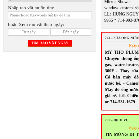
Mirror-Shower 
Nhập rao vặt muốn tìm:
window custom sh
LL: HÙNG NGUYỄ
9955 * 714-993-87
hoặc Xem rao vặt theo ngày:
744 - SỬA ỐNG NƯ
Ngày 
MỸ THO PLUMBI
Chuyên thông ốn
gas, water-heate
300F - Thay sửa s
Có bán máy dò 
nước bể. - Camera
Máy dò ống nước
giá rẻ. L/L Chiến
or 714-531-1679
700 - DỊCH VỤ
Ngày 
TIN MỪNG DI T