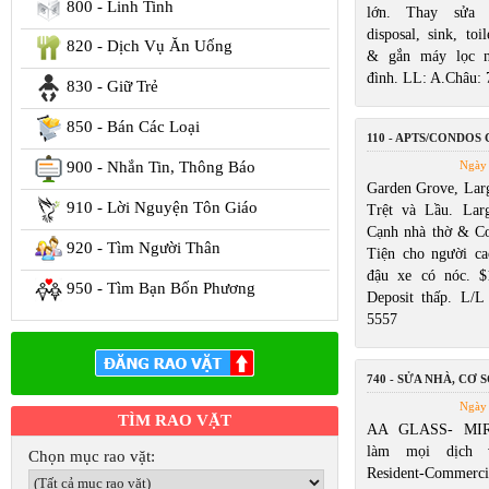
800 - Linh Tinh
lớn. Thay sửa w
disposal, sink, toi
820 - Dịch Vụ Ăn Uống
& gắn máy lọc n
đình. LL: A.Châu:
830 - Giữ Trẻ
850 - Bán Các Loại
110 - APTS/CONDOS
900 - Nhắn Tin, Thông Báo
Ngày 
Garden Grove, Larg
910 - Lời Nguyện Tôn Giáo
Trệt và Lầu. Lar
Cạnh nhà thờ & Cos
920 - Tìm Người Thân
Tiện cho người ca
đậu xe có nóc. $
950 - Tìm Bạn Bốn Phương
Deposit thấp. L/
5557
740 - SỬA NHÀ, CƠ S
Ngày 
TÌM RAO VẶT
AA GLASS- MIR
làm mọi dịch 
Chọn mục rao vặt:
Resident-Commerc