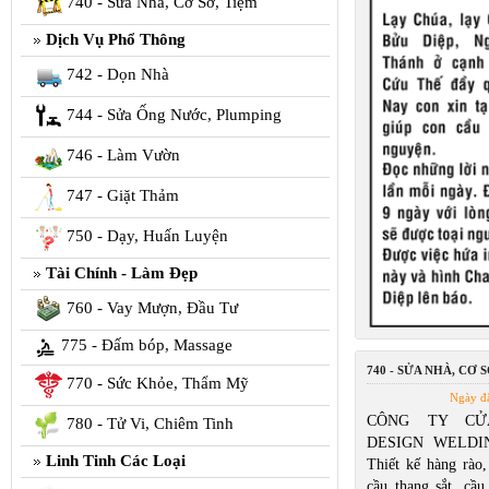
740 - Sửa Nhà, Cơ Sở, Tiệm
Dịch Vụ Phổ Thông
742 - Dọn Nhà
744 - Sửa Ống Nước, Plumping
746 - Làm Vườn
747 - Giặt Thảm
750 - Dạy, Huấn Luyện
Tài Chính - Làm Đẹp
760 - Vay Mượn, Đầu Tư
775 - Đấm bóp, Massage
740 - SỬA NHÀ, CƠ S
770 - Sức Khỏe, Thẩm Mỹ
Ngày đ
CÔNG TY CỬ
780 - Tử Vi, Chiêm Tinh
DESIGN WELDIN
Linh Tinh Các Loại
Thiết kế hàng rào,
cầu thang sắt, cầu