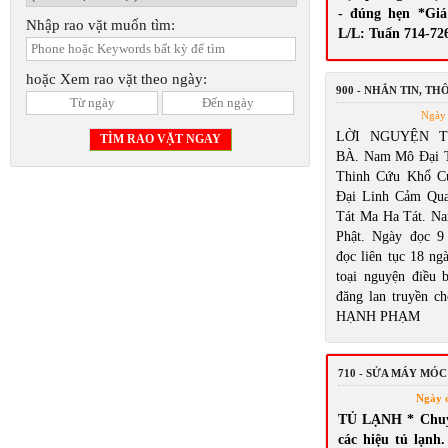
- đúng hẹn *Giá
Nhập rao vặt muốn tìm:
L/L: Tuấn 714-72
hoặc Xem rao vặt theo ngày:
900 - NHẮN TIN, T
Ngày 
LỜI NGUYỆN 
BÀ. Nam Mô Đại 
Thinh Cứu Khổ C
Đại Linh Cảm Qu
Tát Ma Ha Tát. N
Phật. Ngày đọc 9
đọc liên tục 18 ng
toại nguyện điều
đăng lan truyền ch
HẠNH PHẠM
710 - SỬA MÁY MÓC
Ngày 
TỦ LẠNH * Chuyê
các hiệu tủ lạnh.