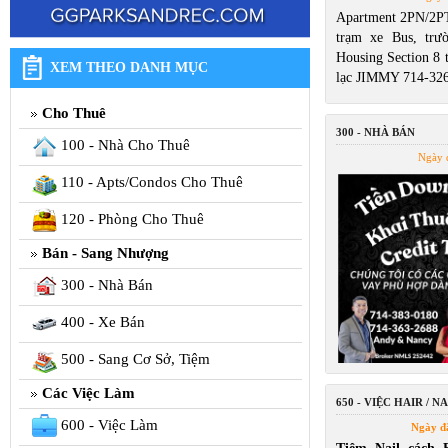
Apartment 2PN/2P
trạm xe Bus, trư
Housing Section 8 t
XEM THEO DANH MỤC
lạc JIMMY 714-32
Cho Thuê
300 - NHÀ BÁN
100 - Nhà Cho Thuê
Ngày 
110 - Apts/Condos Cho Thuê
120 - Phòng Cho Thuê
Bán - Sang Nhượng
300 - Nhà Bán
400 - Xe Bán
500 - Sang Cơ Sở, Tiệm
Các Việc Làm
650 - VIỆC HAIR / NA
600 - Việc Làm
Ngày đ