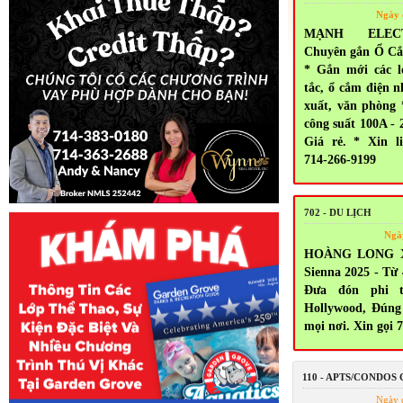
Ngày 
MẠNH ELEC
Chuyên gắn Ổ Cắ
* Gắn mới các l
tắc, ổ cắm điện n
xuất, văn phòng
công suất 100A - 
Giá rẻ. * Xin l
714-266-9199
702 - DU LỊCH
Ngà
HOÀNG LONG X
Sienna 2025 - Từ
Đưa đón phi t
Hollywood, Đúng
mọi nơi. Xin gọi 
110 - APTS/CONDOS
Ngày 