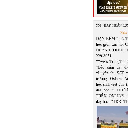
750 - DẠY, HUẤN L
Ngày 
DẠY KÈM * TUT
học giỏi, xin hỏi 
HUỲNH QUỐC B
229-8951
**www.TrungTamG
*Bảo đảm đạt đ
*Luyện thi SAT *
trường Oxford A
học-sinh viết văn 
đại học * TRƯ
TRÊN ONLINE *
dạy học. * HỌC 