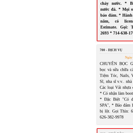
chảy nước. * B
nước đá. * Mọi 
bảo đảm. * Hành 
năm, có licen
Estimate. Gọi: 
2693 * 714-638-1
700 - DỊCH VỤ
Ngày 
CHUYÊN BỌC GH
bọc và sửa chữa cá
Tiệm Tóc, Nails,
Sĩ, nha sĩ v.v.. nhà
Các loại Vải nhựa 
* Có nhận làm boot
* Đặc Biệt "Có d
SPA", * Bảo đảm 
bị lột. Gọi Thìn: 
626-382-9978