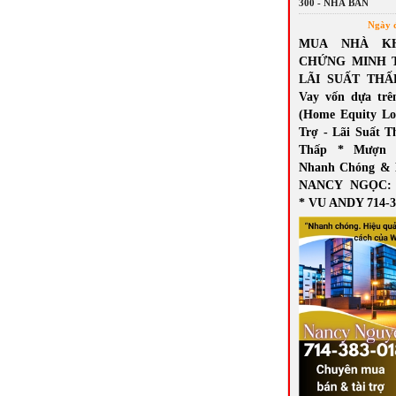
300 - NHÀ BÁN
Ngày 
MUA NHÀ K
CHỨNG MINH 
LÃI SUẤT THẤ
Vay vốn dựa trê
(Home Equity Lo
Trợ - Lãi Suất T
Thấp * Mượn 
Nhanh Chóng & 
NANCY NGỌC: 7
* VU ANDY 714-3