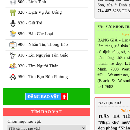
800 - Linh Tinh
Sơn, sửa * Định 
714-487-8283 TU
820 - Dịch Vụ Ăn Uống
830 - Giữ Trẻ
770 - SỨC KHỎE, T
850 - Bán Các Loại
Ngày 
RĂNG GIẢ - Lic 
900 - Nhắn Tin, Thông Báo
làm răng giả tháo 
cố định răng sứ, 
910 - Lời Nguyện Tôn Giáo
hàm lỏng, thêm ră
nhanh, rẻ đẹp. L/
920 - Tìm Người Thân
Minh. 7908 Westm
#D, Westminste
950 - Tìm Bạn Bốn Phương
(Beach & Westmi
251-7682
742 - DỌN NHÀ
Ngày 
TÌM RAO VẶT
TUẤN HÀ TI
Chọn mục rao vặt:
*Nhận chở mướ
dọn phòng *Nhận 