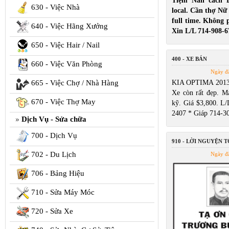
Tiệm Nail cách 
630 - Việc Nhà
local. Cần thợ Nữ
full time. Không p
640 - Việc Hãng Xưởng
Xin L/L 714-908-6
650 - Việc Hair / Nail
400 - XE BÁN
660 - Việc Văn Phòng
Ngày đ
665 - Việc Chợ / Nhà Hàng
KIA OPTIMA 2013 
Xe còn rất đẹp. Má
670 - Việc Thợ May
kỹ. Giá $3,800. L/
2407 * Giáp 714-3
Dịch Vụ - Sửa chữa
700 - Dịch Vụ
910 - LỜI NGUYỆN 
702 - Du Lịch
Ngày đ
706 - Bảng Hiệu
710 - Sửa Máy Móc
720 - Sửa Xe