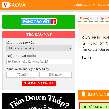
Trang Chủ
• Hotline
Trang chủ
»
Dịch 
TÌM RAO VẶT
ĐƯA ĐÓN KHẮP
Chọn mục rao vặt:
casino, Bác Sĩ, X
gần có thể. Giá r
Nhập rao vặt muốn tìm:
Tweet
hoặc Xem rao vặt theo ngày:
RAO VẶT VI
740 - SỬA NHÀ, CƠ 