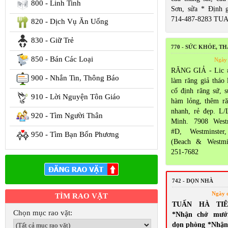
800 - Linh Tinh
Sơn, sửa * Định 
714-487-8283 TU
820 - Dịch Vụ Ăn Uống
830 - Giữ Trẻ
770 - SỨC KHỎE, T
850 - Bán Các Loại
Ngày 
RĂNG GIẢ - Lic 
900 - Nhắn Tin, Thông Báo
làm răng giả tháo 
cố định răng sứ, 
910 - Lời Nguyện Tôn Giáo
hàm lỏng, thêm ră
nhanh, rẻ đẹp. L/
920 - Tìm Người Thân
Minh. 7908 Westm
#D, Westminste
950 - Tìm Bạn Bốn Phương
(Beach & Westmi
251-7682
742 - DỌN NHÀ
Ngày 
TÌM RAO VẶT
TUẤN HÀ TI
Chọn mục rao vặt:
*Nhận chở mướ
dọn phòng *Nhận 