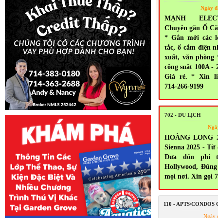
Ngày đ
MẠNH ELEC
Chuyên gắn Ổ Cắ
* Gắn mới các l
tắc, ổ cắm điện n
xuất, văn phòng
công suất 100A - 
Giá rẻ. * Xin l
714-266-9199
702 - DU LỊCH
Ngà
HOÀNG LONG X
Sienna 2025 - Từ
Đưa đón phi t
Hollywood, Đúng
mọi nơi. Xin gọi 
110 - APTS/CONDOS
Ngày 