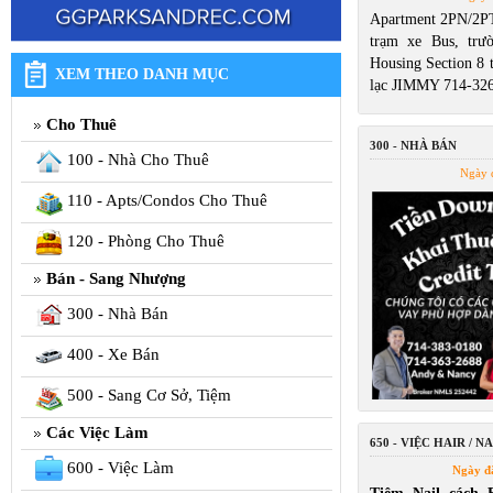
Apartment 2PN/2P
trạm xe Bus, trư
Housing Section 8 t
XEM THEO DANH MỤC
lạc JIMMY 714-32
Cho Thuê
300 - NHÀ BÁN
100 - Nhà Cho Thuê
Ngày 
110 - Apts/Condos Cho Thuê
120 - Phòng Cho Thuê
Bán - Sang Nhượng
300 - Nhà Bán
400 - Xe Bán
500 - Sang Cơ Sở, Tiệm
Các Việc Làm
650 - VIỆC HAIR / NA
600 - Việc Làm
Ngày đ