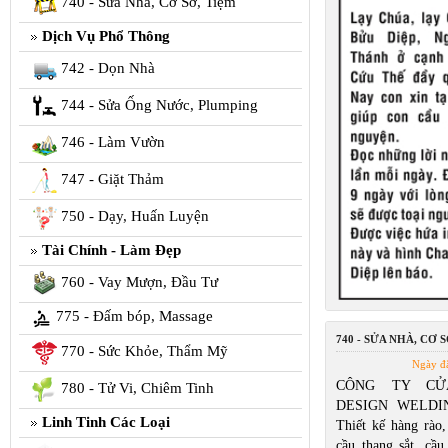
740 - Sửa Nhà, Cơ Sở, Tiệm
Dịch Vụ Phổ Thông
742 - Dọn Nhà
744 - Sửa Ống Nước, Plumping
746 - Làm Vườn
747 - Giặt Thảm
750 - Dạy, Huấn Luyện
Tài Chính - Làm Đẹp
760 - Vay Mượn, Đầu Tư
775 - Đấm bóp, Massage
740 - SỬA NHÀ, CƠ S
770 - Sức Khỏe, Thẩm Mỹ
Ngày đ
CÔNG TY CỬ
780 - Tử Vi, Chiêm Tinh
DESIGN WELDIN
Linh Tinh Các Loại
Thiết kế hàng rào,
cầu thang sắt, cầu