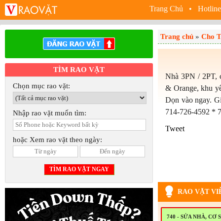
Trang Chủ
• Hotline
Trang chủ
»
Cho T
TÌM RAO VẶT
Nhà 3PN / 2PT, 
Chọn mục rao vặt:
& Orange, khu yên
Dọn vào ngay. Gi
714-726-4592 * 
Nhập rao vặt muốn tìm:
Tweet
hoặc Xem rao vặt theo ngày:
RAO VẶT VI
740 - SỬA NHÀ, CƠ 