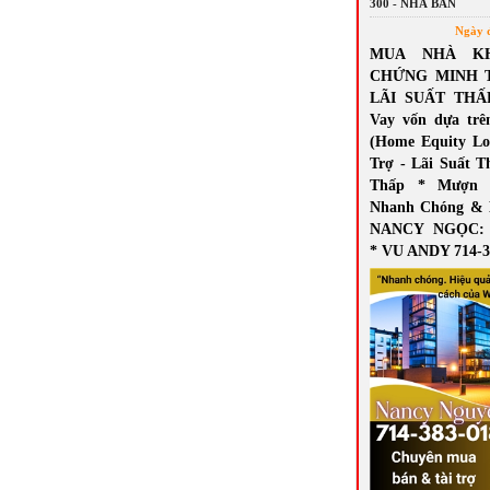
300 - NHÀ BÁN
Ngày 
MUA NHÀ K
CHỨNG MINH 
LÃI SUẤT THẤ
Vay vốn dựa trê
(Home Equity Lo
Trợ - Lãi Suất T
Thấp * Mượn 
Nhanh Chóng & 
NANCY NGỌC: 7
* VU ANDY 714-3