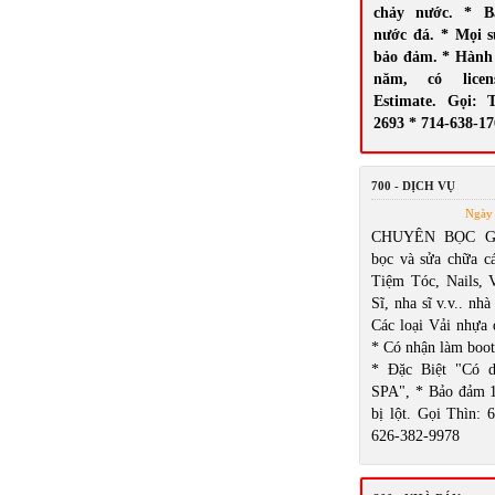
chảy nước. * B
nước đá. * Mọi 
bảo đảm. * Hành 
năm, có licen
Estimate. Gọi: 
2693 * 714-638-1
700 - DỊCH VỤ
Ngày 
CHUYÊN BỌC GH
bọc và sửa chữa cá
Tiệm Tóc, Nails,
Sĩ, nha sĩ v.v.. nhà
Các loại Vải nhựa 
* Có nhận làm boot
* Đặc Biệt "Có d
SPA", * Bảo đảm 
bị lột. Gọi Thìn: 
626-382-9978