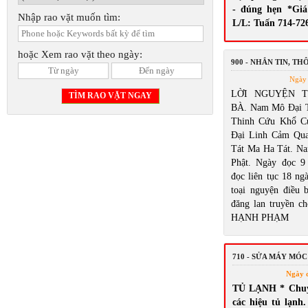
- đúng hẹn *Giá
Nhập rao vặt muốn tìm:
L/L: Tuấn 714-72
hoặc Xem rao vặt theo ngày:
900 - NHẮN TIN, T
Ngày 
LỜI NGUYỆN 
BÀ. Nam Mô Đại 
Thinh Cứu Khổ C
Đại Linh Cảm Qu
Tát Ma Ha Tát. N
Phật. Ngày đọc 9
đọc liên tục 18 ng
toại nguyện điều
đăng lan truyền ch
HẠNH PHẠM
710 - SỬA MÁY MÓC
Ngày 
TỦ LẠNH * Chuyê
các hiệu tủ lạnh.