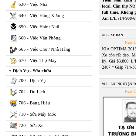
Tiệm Nail cách 
630 - Việc Nhà
local. Cần thợ Nữ
full time. Không p
640 - Việc Hãng Xưởng
Xin L/L 714-908-6
650 - Việc Hair / Nail
400 - XE BÁN
660 - Việc Văn Phòng
Ngày đ
665 - Việc Chợ / Nhà Hàng
KIA OPTIMA 2013 
Xe còn rất đẹp. Má
670 - Việc Thợ May
kỹ. Giá $3,800. L/
2407 * Giáp 714-3
Dịch Vụ - Sửa chữa
700 - Dịch Vụ
910 - LỜI NGUYỆN 
702 - Du Lịch
Ngày đ
706 - Bảng Hiệu
710 - Sửa Máy Móc
720 - Sửa Xe