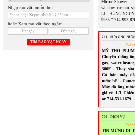
Mirror-Shower 
Nhập rao vặt muốn tìm:
window custom sh
LL: HÙNG NGUYỄ
9955 * 714-993-87
hoặc Xem rao vặt theo ngày:
744 - SỬA ỐNG NƯ
Ngày 
MỸ THO PLUMBI
Chuyên thông ốn
gas, water-heate
300F - Thay sửa s
Có bán máy dò 
nước bể. - Camera
Máy dò ống nước
giá rẻ. L/L Chiến
or 714-531-1679
700 - DỊCH VỤ
Ngày 
TIN MỪNG DI T