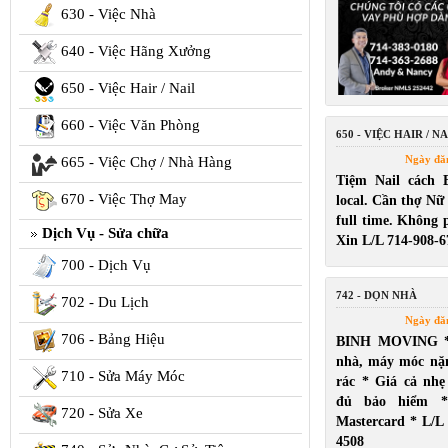
630 - Việc Nhà
640 - Việc Hãng Xưởng
650 - Việc Hair / Nail
660 - Việc Văn Phòng
650 - VIỆC HAIR / NA
Ngày đă
665 - Việc Chợ / Nhà Hàng
Tiệm Nail cách 
670 - Việc Thợ May
local. Cần thợ Nữ
full time. Không p
Dịch Vụ - Sửa chữa
Xin L/L 714-908-6
700 - Dịch Vụ
742 - DỌN NHÀ
702 - Du Lịch
Ngày đă
706 - Bảng Hiệu
BINH MOVING *
nhà, máy móc nặ
710 - Sửa Máy Móc
rác * Giá cả nh
đủ bảo hiểm *
720 - Sửa Xe
Mastercard * L/L
4508