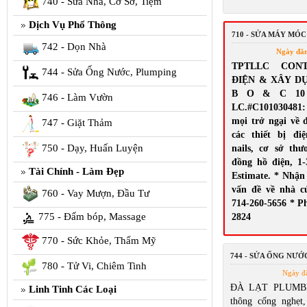
740 - Sửa Nhà, Cơ Sở, Tiệm
Dịch Vụ Phổ Thông
710 - SỬA MÁY MÓC
742 - Dọn Nhà
Ngày đă
TPTLLC CON
744 - Sửa Ống Nước, Plumping
ĐIỆN & XÂY D
B O & C 10 El
746 - Làm Vườn
LC.#C10103048
mọi trở ngại về 
747 - Giặt Thảm
các thiết bị đi
750 - Dạy, Huấn Luyện
nails, cơ sở th
đồng hồ điện, 1-
Tài Chính - Làm Đẹp
Estimate. * Nhận
vấn đề về nhà c
760 - Vay Mượn, Đầu Tư
714-260-5656 * Ph
775 - Đấm bóp, Massage
2824
770 - Sức Khỏe, Thẩm Mỹ
744 - SỬA ỐNG NƯỚ
780 - Tử Vi, Chiêm Tinh
Ngày đ
ĐÀ LẠT PLUMBI
Linh Tinh Các Loại
thông cống nghẹt