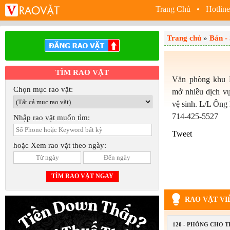
Trang Chủ
• Hotline
Trang chủ
»
Bán -
TÌM RAO VẶT
Văn phòng khu Bo
Chọn mục rao vặt:
mở nhiều dịch v
vệ sinh. L/L Ông
714-425-5527
Nhập rao vặt muốn tìm:
Tweet
hoặc Xem rao vặt theo ngày:
RAO VẶT VI
120 - PHÒNG CHO 