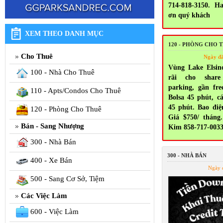
714-818-3150. H
ơn quý khách
XEM THEO DANH MỤC
120 - PHÒNG CHO 
Cho Thuê
Ngày đ
Vùng Lake Elsin
100 - Nhà Cho Thuê
rãi cho share
parking, gần fr
110 - Apts/Condos Cho Thuê
Bolsa 45 phút, c
45 phút. Bao điện
120 - Phòng Cho Thuê
Giá $750/ tháng.
Bán - Sang Nhượng
Kim 858-717-003
300 - Nhà Bán
300 - NHÀ BÁN
400 - Xe Bán
Ngày 
500 - Sang Cơ Sở, Tiệm
Các Việc Làm
600 - Việc Làm