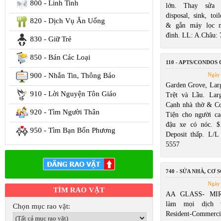
800 - Linh Tinh
lớn. Thay sửa w
disposal, sink, toi
820 - Dịch Vụ Ăn Uống
& gắn máy lọc n
đình. LL: A.Châu:
830 - Giữ Trẻ
850 - Bán Các Loại
110 - APTS/CONDOS
900 - Nhắn Tin, Thông Báo
Ngày 
Garden Grove, Larg
910 - Lời Nguyện Tôn Giáo
Trệt và Lầu. Lar
Cạnh nhà thờ & Cos
920 - Tìm Người Thân
Tiện cho người ca
đậu xe có nóc. $
950 - Tìm Bạn Bốn Phương
Deposit thấp. L/
5557
740 - SỬA NHÀ, CƠ S
Ngày 
TÌM RAO VẶT
AA GLASS- MIR
làm mọi dịch 
Chọn mục rao vặt:
Resident-Commerc