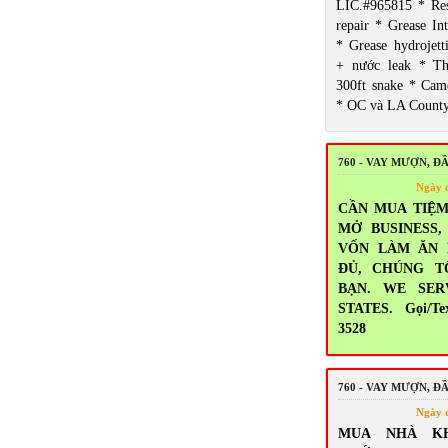
LIC.#965815 * Res
repair * Grease Int
* Grease hydrojett
+ nước leak * T
300ft snake * Came
* OC và LA Count
760 - VAY MƯỢN, Đ
Ngày 
CẦN MUA TIỆM
MỞ BUSINESS
VỐN LÀM ĂN
ĐỦ, CHÚNG T
BẠN. WE SER
STATES. Gọi/Tex
3528
760 - VAY MƯỢN, Đ
Ngày 
MUA NHÀ K