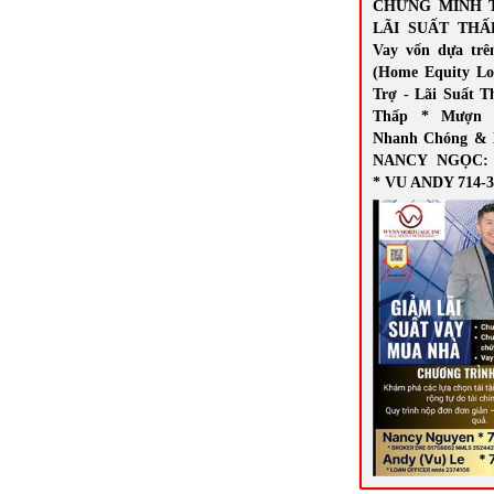
CHỨNG MINH 
LÃI SUẤT THẤ
Vay vốn dựa trê
(Home Equity Lo
Trợ - Lãi Suất T
Thấp * Mượn 
Nhanh Chóng & 
NANCY NGỌC: 7
* VU ANDY 714-3