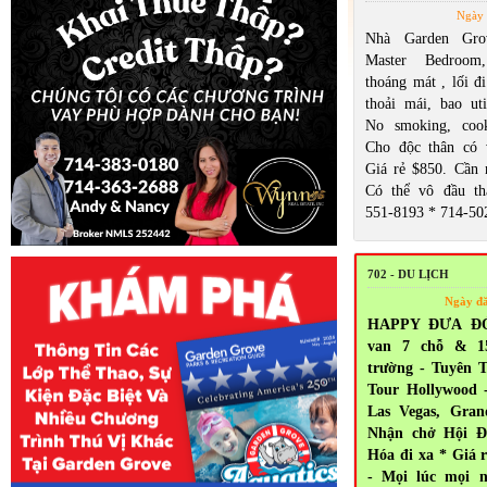
Ngày 
Nhà Garden Gro
Master Bedroom
thoáng mát , lối đi
thoải mái, bao util
No smoking, cook
Cho độc thân có 
Giá rẻ $850. Cần n
Có thể vô đầu th
551-8193 * 714-50
702 - DU LỊCH
Ngày đ
HAPPY ĐƯA ĐÓN
van 7 chỗ & 1
trường - Tuyên T
Tour Hollywood 
Las Vegas, Gra
Nhận chở Hội Đ
Hóa đi xa * Giá 
- Mọi lúc mọi n