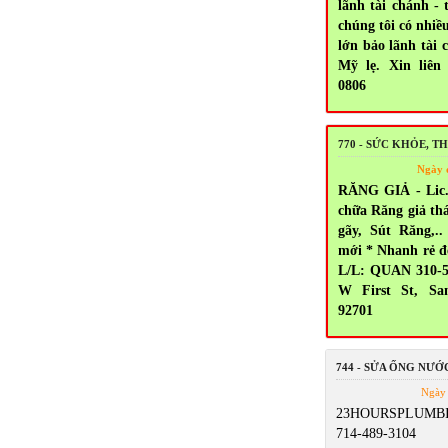
lãnh tài chánh - 
chúng tôi có nhiề
lớn bảo lãnh tài 
Mỹ lẹ. Xin liên 
0806
770 - SỨC KHỎE, 
Ngày 
RĂNG GIẢ - Lic.
chữa Răng giả thá
gãy, Sút Răng,
mới * Nhanh rẻ đ
L/L: QUAN 310-5
W First St, Sa
92701
744 - SỬA ỐNG NƯỚ
Ngày 
23HOURSPLUMBI
714-489-3104 5