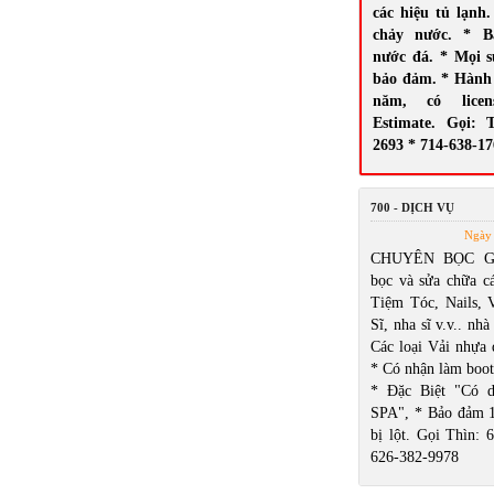
các hiệu tủ lạnh.
chảy nước. * B
nước đá. * Mọi 
bảo đảm. * Hành 
năm, có licen
Estimate. Gọi: 
2693 * 714-638-1
700 - DỊCH VỤ
Ngày 
CHUYÊN BỌC GH
bọc và sửa chữa cá
Tiệm Tóc, Nails,
Sĩ, nha sĩ v.v.. nhà
Các loại Vải nhựa 
* Có nhận làm boot
* Đặc Biệt "Có d
SPA", * Bảo đảm 
bị lột. Gọi Thìn: 
626-382-9978