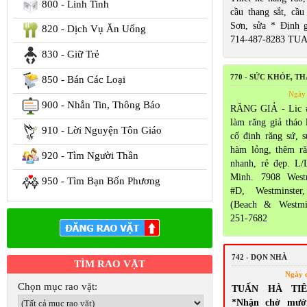
800 - Linh Tinh
cầu thang sắt, cầu
Sơn, sửa * Định 
820 - Dịch Vụ Ăn Uống
714-487-8283 TU
830 - Giữ Trẻ
770 - SỨC KHỎE, T
850 - Bán Các Loại
Ngày 
900 - Nhắn Tin, Thông Báo
RĂNG GIẢ - Lic 
làm răng giả tháo 
910 - Lời Nguyện Tôn Giáo
cố định răng sứ, 
hàm lỏng, thêm ră
920 - Tìm Người Thân
nhanh, rẻ đẹp. L/
Minh. 7908 Westm
950 - Tìm Bạn Bốn Phương
#D, Westminste
(Beach & Westmi
251-7682
742 - DỌN NHÀ
TÌM RAO VẶT
Ngày 
Chọn mục rao vặt:
TUẤN HÀ TI
*Nhận chở mướ