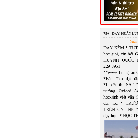
750 - DẠY, HUẤN L
Ngày 
DẠY KÈM * TUT
học giỏi, xin hỏi 
HUỲNH QUỐC B
229-8951
**www.TrungTamG
*Bảo đảm đạt đ
*Luyện thi SAT *
trường Oxford A
học-sinh viết văn 
đại học * TRƯ
TRÊN ONLINE *
dạy học. * HỌC 