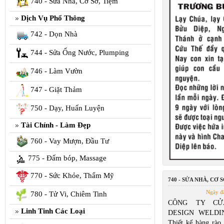
740 - Sửa Nhà, Cơ Sở, Tiệm
Dịch Vụ Phổ Thông
742 - Dọn Nhà
744 - Sửa Ống Nước, Plumping
746 - Làm Vườn
747 - Giặt Thảm
750 - Dạy, Huấn Luyện
Tài Chính - Làm Đẹp
760 - Vay Mượn, Đầu Tư
775 - Đấm bóp, Massage
770 - Sức Khỏe, Thẩm Mỹ
740 - SỬA NHÀ, CƠ S
Ngày đ
780 - Tử Vi, Chiêm Tinh
CÔNG TY CỬ
Linh Tinh Các Loại
DESIGN WELDIN
Thiết kế hàng rào,