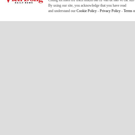
Chúng tôi miễn trừ trách nhiệm bất cứ vấn đề nào về các nộ
By using our site, you acknowledge that you have read
and understand our
Cookie Policy
-
Privacy Policy
-
Terms o