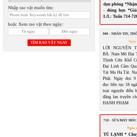
dọn phòng *Nhận 
Nhập rao vặt muốn tìm:
- đúng hẹn *Giá
L/L: Tuấn 714-72
hoặc Xem rao vặt theo ngày:
900 - NHẮN TIN, T
Ngày 
LỜI NGUYỆN 
BÀ. Nam Mô Đại 
Thinh Cứu Khổ C
Đại Linh Cảm Qu
Tát Ma Ha Tát. N
Phật. Ngày đọc 9
đọc liên tục 18 ng
toại nguyện điều
đăng lan truyền ch
HẠNH PHẠM
710 - SỬA MÁY MÓC
Ngày 
TỦ LẠNH * Chuyê