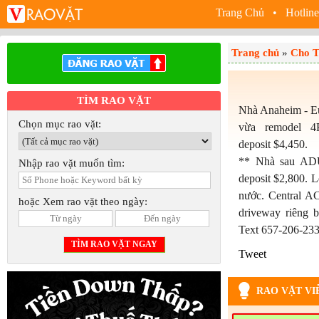
Trang Chủ
• Hotline
Trang chủ
»
Cho T
TÌM RAO VẶT
Nhà Anaheim - Eucl
Chọn mục rao vặt:
vừa remodel 4P
deposit $4,450.
** Nhà sau ADU
Nhập rao vặt muốn tìm:
deposit $2,800. Lố
nước. Central A
hoặc Xem rao vặt theo ngày:
driveway riêng b
Text 657-206-23
Tweet
RAO VẶT VI