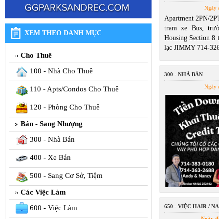
Ngày 
Apartment 2PN/2P
trạm xe Bus, trư
XEM THEO DANH MỤC
Housing Section 8 t
lạc JIMMY 714-32
Cho Thuê
100 - Nhà Cho Thuê
300 - NHÀ BÁN
Ngày 
110 - Apts/Condos Cho Thuê
120 - Phòng Cho Thuê
Bán - Sang Nhượng
300 - Nhà Bán
400 - Xe Bán
500 - Sang Cơ Sở, Tiệm
Các Việc Làm
650 - VIỆC HAIR / NA
600 - Việc Làm
Ngày đ