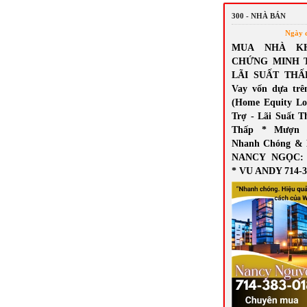
300 - NHÀ BÁN
Ngày 
MUA NHÀ K
CHỨNG MINH 
LÃI SUẤT THẤ
Vay vốn dựa trê
(Home Equity Lo
Trợ - Lãi Suất T
Thấp * Mượn 
Nhanh Chóng & 
NANCY NGỌC: 7
* VU ANDY 714-3