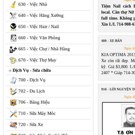
630 - Việc Nhà
Tiệm Nail cách 
local. Cần thợ Nữ
640 - Việc Hãng Xưởng
full time. Không p
Xin L/L 714-908-6
650 - Việc Hair / Nail
660 - Việc Văn Phòng
400 - XE BÁN
665 - Việc Chợ / Nhà Hàng
Ngày đ
KIA OPTIMA 2013 
670 - Việc Thợ May
Xe còn rất đẹp. Má
kỹ. Giá $3,800. L/
Dịch Vụ - Sửa chữa
2407 * Giáp 714-3
700 - Dịch Vụ
910 - LỜI NGUYỆN 
702 - Du Lịch
Ngày đ
706 - Bảng Hiệu
710 - Sửa Máy Móc
720 - Sửa Xe