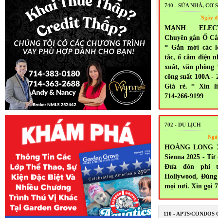
740 - SỬA NHÀ, CƠ 
Ngày đ
MẠNH ELEC
Chuyên gắn Ổ Cắ
* Gắn mới các l
tắc, ổ cắm điện n
xuất, văn phòng
công suất 100A - 
Giá rẻ. * Xin l
714-266-9199
702 - DU LỊCH
Ngà
HOÀNG LONG X
Sienna 2025 - Từ
Đưa đón phi t
Hollywood, Đúng
mọi nơi. Xin gọi 
110 - APTS/CONDOS