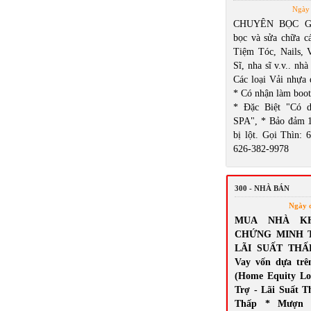
Ngày 
CHUYÊN BỌC GH
bọc và sửa chữa cá
Tiệm Tóc, Nails,
Sĩ, nha sĩ v.v.. nhà
Các loại Vải nhựa 
* Có nhận làm boot
* Đặc Biệt "Có d
SPA", * Bảo đảm 
bị lột. Gọi Thìn: 
626-382-9978
300 - NHÀ BÁN
Ngày 
MUA NHÀ K
CHỨNG MINH 
LÃI SUẤT THẤ
Vay vốn dựa trê
(Home Equity Lo
Trợ - Lãi Suất T
Thấp * Mượn 