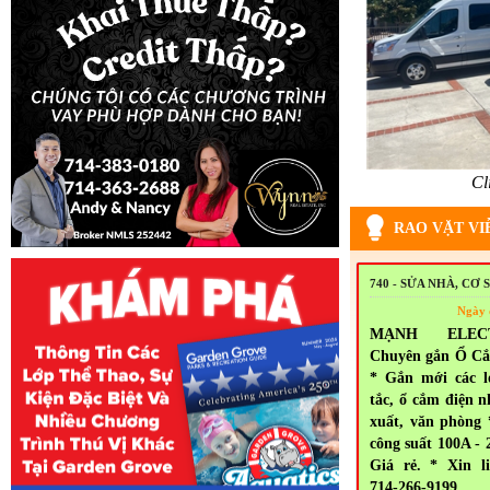
Cl
RAO VẶT VI
740 - SỬA NHÀ, CƠ 
Ngày 
MẠNH ELEC
Chuyên gắn Ổ Cắ
* Gắn mới các l
tắc, ổ cắm điện n
xuất, văn phòng
công suất 100A - 
Giá rẻ. * Xin l
714-266-9199