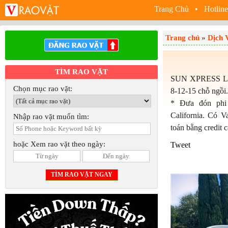
Trang Chủ
• Hotline
Trang chủ
»
Dịch 
TÌM RAO VẶT
SUN XPRESS LLC
Chọn mục rao vặt:
8-12-15 chỗ ngồi.
* Đưa đón phi
California. Có V
Nhập rao vặt muốn tìm:
toán bằng credit 
hoặc Xem rao vặt theo ngày:
Tweet