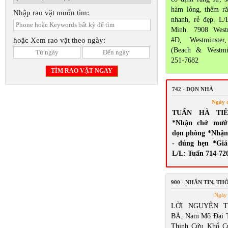
hàm lỏng, thêm ră
Nhập rao vặt muốn tìm:
nhanh, rẻ đẹp. L/
Minh. 7908 Westm
hoặc Xem rao vặt theo ngày:
#D, Westminste
(Beach & Westmi
251-7682
742 - DỌN NHÀ
Ngày 
TUẤN HÀ TI
*Nhận chở mướ
dọn phòng *Nhận 
- đúng hẹn *Giá
L/L: Tuấn 714-72
900 - NHẮN TIN, T
Ngày 
LỜI NGUYỆN 
BÀ. Nam Mô Đại 
Thinh Cứu Khổ C