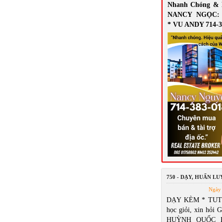
Nhanh Chóng & 
NANCY NGỌC: 7
* VU ANDY 714-3
750 - DẠY, HUẤN L
Ngày 
DẠY KÈM * TUT
học giỏi, xin hỏi 
HUỲNH QUỐC B