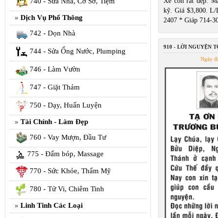
740 - Sửa Nhà, Cơ Sở, Tiệm
Xe còn rất đẹp. Má
kỹ. Giá $3,800. L/
Dịch Vụ Phổ Thông
2407 * Giáp 714-3
742 - Dọn Nhà
910 - LỜI NGUYỆN 
744 - Sửa Ống Nước, Plumping
Ngày đ
746 - Làm Vườn
747 - Giặt Thảm
750 - Dạy, Huấn Luyện
Tài Chính - Làm Đẹp
760 - Vay Mượn, Đầu Tư
775 - Đấm bóp, Massage
770 - Sức Khỏe, Thẩm Mỹ
780 - Tử Vi, Chiêm Tinh
Linh Tinh Các Loại