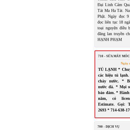
Đại Linh Cảm Qu
Tát Ma Ha Tát. N
Phật. Ngày đọc 9
đọc liên tục 18 ng
toại nguyện điều
đăng lan truyền ch
HẠNH PHẠM
710 - SỬA MÁY MÓC
Ngày 
TỦ LẠNH * Chuyê
các hiệu tủ lạnh.
chảy nước. * B
nước đá. * Mọi 
bảo đảm. * Hành 
năm, có licen
Estimate. Gọi: 
2693 * 714-638-1
700 - DỊCH VỤ