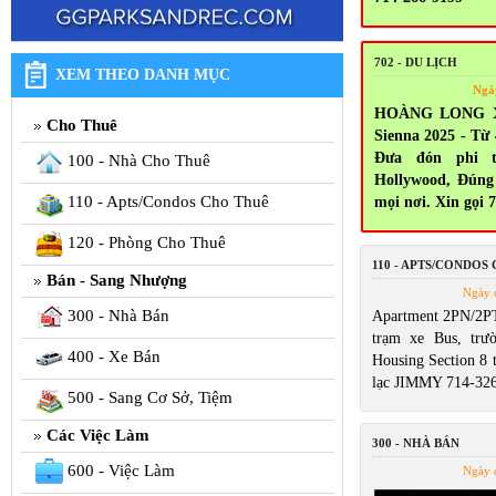
702 - DU LỊCH
XEM THEO DANH MỤC
Ngà
HOÀNG LONG X
Cho Thuê
Sienna 2025 - Từ
Đưa đón phi t
100 - Nhà Cho Thuê
Hollywood, Đúng
110 - Apts/Condos Cho Thuê
mọi nơi. Xin gọi 
120 - Phòng Cho Thuê
110 - APTS/CONDOS
Bán - Sang Nhượng
Ngày 
300 - Nhà Bán
Apartment 2PN/2P
trạm xe Bus, trư
400 - Xe Bán
Housing Section 8 t
lạc JIMMY 714-32
500 - Sang Cơ Sở, Tiệm
Các Việc Làm
300 - NHÀ BÁN
600 - Việc Làm
Ngày 