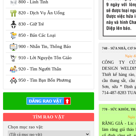
800 - Linh Tinh
820 - Dịch Vụ Ăn Uống
830 - Giữ Trẻ
850 - Bán Các Loại
900 - Nhắn Tin, Thông Báo
740 - SỬA NHÀ, CƠ S
Ngày đ
910 - Lời Nguyện Tôn Giáo
CÔNG TY CỬ
DESIGN WELDIN
920 - Tìm Người Thân
Thiết kế hàng rào,
950 - Tìm Bạn Bốn Phương
cầu thang sắt, cầu
Sơn, sửa * Định 
714-487-8283 TU
770 - SỨC KHỎE, T
TÌM RAO VẶT
Ngày 
RĂNG GIẢ - Lic 
Chọn mục rao vặt:
làm răng giả tháo 
cố định răng sứ, 