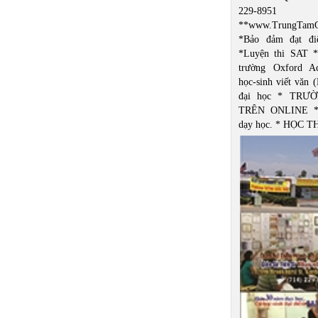
229-8951
**www.TrungTamG
*Bảo đảm đạt đ
*Luyện thi SAT *
trường Oxford A
học-sinh viết văn 
đại học * TRƯ
TRÊN ONLINE *
dạy học. * HỌC 